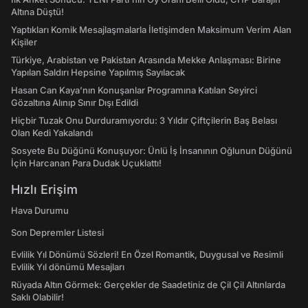
Altına Düştü!
Yaptıkları Komik Mesajlaşmalarla İletişimden Maksimum Verim Alan
Kişiler
Türkiye, Arabistan ve Pakistan Arasında Mekke Anlaşması: Birine
Yapılan Saldırı Hepsine Yapılmış Sayılacak
Hasan Can Kaya’nın Konuşanlar Programına Katılan Seyirci
Gözaltına Alınıp Sınır Dışı Edildi
Hiçbir Tuzak Onu Durduramıyordu: 3 Yıldır Çiftçilerin Baş Belası
Olan Kedi Yakalandı
Sosyete Bu Düğünü Konuşuyor: Ünlü İş İnsanının Oğlunun Düğünü
İçin Harcanan Para Dudak Uçuklattı!
Hızlı Erişim
Hava Durumu
Son Depremler Listesi
Evlilik Yıl Dönümü Sözleri! En Özel Romantik, Duygusal ve Resimli
Evlilik Yıl dönümü Mesajları
Rüyada Altın Görmek: Gerçekler de Saadetiniz de Çil Çil Altınlarda
Saklı Olabilir!