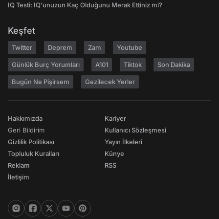
IQ Testi: IQ'unuzun Kaç Olduğunu Merak Ettiniz mi?
Keşfet
Twitter
Deprem
Zam
Youtube
Günlük Burç Yorumları
A101
Tiktok
Son Dakika
Bugün Ne Pişirsem
Gezilecek Yerler
Hakkımızda
Kariyer
Geri Bildirim
Kullanıcı Sözleşmesi
Gizlilik Politikası
Yayın İlkeleri
Topluluk Kuralları
Künye
Reklam
RSS
İletişim