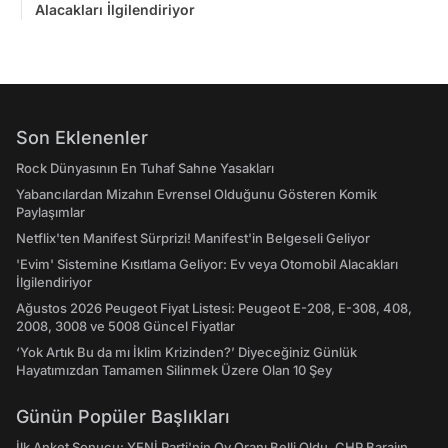
Alacakları İlgilendiriyor
Son Eklenenler
Rock Dünyasının En Tuhaf Sahne Yasakları
Yabancılardan Mizahın Evrensel Olduğunu Gösteren Komik
Paylaşımlar
Netflix'ten Manifest Sürprizi! Manifest'in Belgeseli Geliyor
'Evim' Sistemine Kısıtlama Geliyor: Ev veya Otomobil Alacakları
İlgilendiriyor
Ağustos 2026 Peugeot Fiyat Listesi: Peugeot E-208, E-308, 408,
2008, 3008 ve 5008 Güncel Fiyatlar
‘Yok Artık Bu da mı İklim Krizinden?’ Diyeceğiniz Günlük
Hayatımızdan Tamamen Silinmek Üzere Olan 10 Şey
Günün Popüler Başlıkları
İlk Anket Sonucu: YENİ Parti'nin Oy Oranı Belli Oldu, CHP Barajın