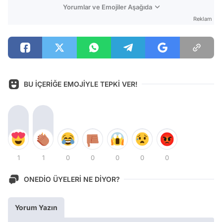
Yorumlar ve Emojiler Aşağıda
Reklam
BU İÇERİĞE EMOJİYLE TEPKİ VER!
1
1
0
0
0
0
0
ONEDİO ÜYELERİ NE DİYOR?
Yorum Yazın