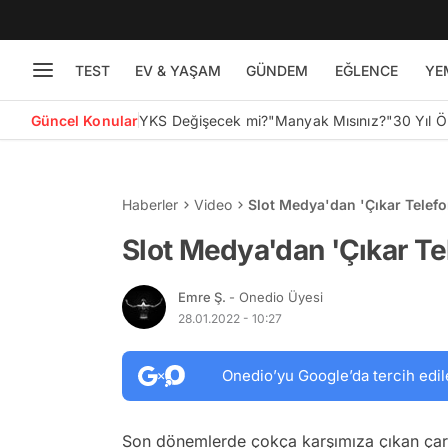
TEST
EV & YAŞAM
GÜNDEM
EĞLENCE
YE
Güncel Konular
YKS Değişecek mi?
"Manyak Mısınız?"
30 Yıl 
Haberler
Video
Slot Medya'dan 'Çıkar Telefo
Slot Medya'dan 'Çıkar Te
Emre Ş.
- Onedio Üyesi
28.01.2022 - 10:27
Onedio’yu Google’da tercih edil
Son dönemlerde çokça karşımıza çıkan çarp