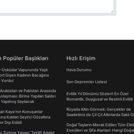
 Popüler Başlıkları
Hızlı Erişim
ş-Üsküdar Vapurunda Yaşlı
Hava Durumu
ort Giyen Kadının Bacağına
a Vurdu!
Son Depremler Listesi
 Arabistan ve Pakistan Arasında
Evlilik Yıl Dönümü Sözleri! En Özel
laşması: Birine Yapılan Saldırı
Romantik, Duygusal ve Resimli Evlilik 
Yapılmış Sayılacak
dönümü Mesajları
Rüyada Altın Görmek: Gerçekler de
an Kaya’nın Konuşanlar
Saadetiniz de Çil Çil Altınlarda Saklı Ol
na Katılan Seyirci Gözaltına
nır Dışı Edildi
Doğal Taşların Merak Edilen Tüm Etkil
Enerjileri ve Şifa Alanları: Hangi Doğa
z Türkiye Yasası’ Teklifi Adalet