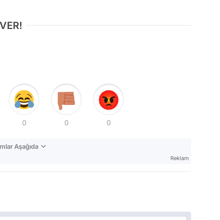
 VER!
0
0
0
mlar Aşağıda
Reklam