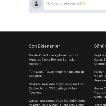
Son Eklenenler
Günün
MasterChef Liderliği Bırakmıyor! 7
Beşikta
Ağustos Cuma Reyting Sonuçları
Kadın, Ş
Açıklandı
Bastonl
Türk Usulü Tuvalet İngiltere’de Ortalığı
Türkiye,
Karıştırdı
Mekke An
Hepsine 
Sayfaları Arasında Kaybolacağınız Her
Zevke Uygun 20 Büyüleyici Kitap
Hasan C
Tavsiyesi
Programı
Alınıp Sı
Çalışanlara Yargıtay’dan Müjdeli Haber:
Yıllardır Eksik Alınan O Para Artık Cebe
‘Terörsü