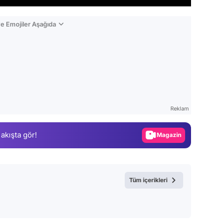
e Emojiler Aşağıda
Video
Test
Gündem
Reklam
Magazin
 akışta gör!
Video
Test
Tüm içerikleri