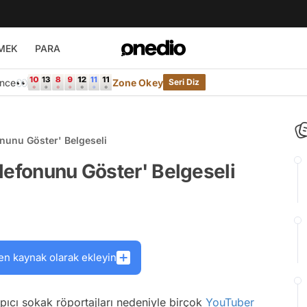
MEK
PARA
Önce👀
Zone Okey
Seri Diz
nunu Göster' Belgeseli
lefonunu Göster' Belgeseli
en kaynak olarak ekleyin
ıcı sokak röportajları nedeniyle birçok
YouTuber