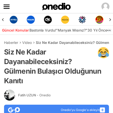
Güncel Konular
Bastonla Vurdu!
"Manyak Mısınız?"
30 Yıl Önce👀
Haberler
Video
Siz Ne Kadar Dayanabileceksiniz? Gülmenin 
Siz Ne Kadar
Dayanabileceksiniz?
Gülmenin Bulaşıcı Olduğunun
Kanıtı
Fatih UZUN
- Onedio
Onedio’yu Google'a ekleyin