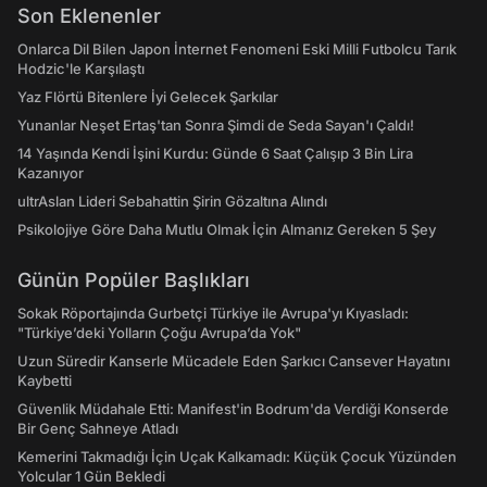
Son Eklenenler
Onlarca Dil Bilen Japon İnternet Fenomeni Eski Milli Futbolcu Tarık
Hodzic'le Karşılaştı
Yaz Flörtü Bitenlere İyi Gelecek Şarkılar
Yunanlar Neşet Ertaş'tan Sonra Şimdi de Seda Sayan'ı Çaldı!
14 Yaşında Kendi İşini Kurdu: Günde 6 Saat Çalışıp 3 Bin Lira
Kazanıyor
ultrAslan Lideri Sebahattin Şirin Gözaltına Alındı
Psikolojiye Göre Daha Mutlu Olmak İçin Almanız Gereken 5 Şey
Günün Popüler Başlıkları
Sokak Röportajında Gurbetçi Türkiye ile Avrupa'yı Kıyasladı:
"Türkiye’deki Yolların Çoğu Avrupa’da Yok"
Uzun Süredir Kanserle Mücadele Eden Şarkıcı Cansever Hayatını
Kaybetti
Güvenlik Müdahale Etti: Manifest'in Bodrum'da Verdiği Konserde
Bir Genç Sahneye Atladı
Kemerini Takmadığı İçin Uçak Kalkamadı: Küçük Çocuk Yüzünden
Yolcular 1 Gün Bekledi