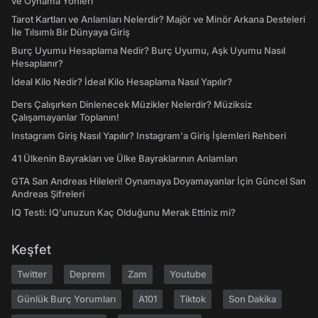
ve Oynama Yönleri
Tarot Kartları ve Anlamları Nelerdir? Majör ve Minör Arkana Desteleri
İle Tılsımlı Bir Dünyaya Giriş
Burç Uyumu Hesaplama Nedir? Burç Uyumu, Aşk Uyumu Nasıl
Hesaplanır?
İdeal Kilo Nedir? İdeal Kilo Hesaplama Nasıl Yapılır?
Ders Çalışırken Dinlenecek Müzikler Nelerdir? Müziksiz
Çalışamayanlar Toplanın!
Instagram Giriş Nasıl Yapılır? Instagram'a Giriş İşlemleri Rehberi
41 Ülkenin Bayrakları ve Ülke Bayraklarının Anlamları
GTA San Andreas Hileleri! Oynamaya Doyamayanlar İçin Güncel San
Andreas Şifreleri
IQ Testi: IQ'unuzun Kaç Olduğunu Merak Ettiniz mi?
Keşfet
Twitter
Deprem
Zam
Youtube
Günlük Burç Yorumları
A101
Tiktok
Son Dakika