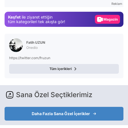
Test
Reklam
Gündem
Keşfet
ile ziyaret ettiğin
Magazin
tüm kategorileri tek akışta gör!
Video
Test
Fatih UZUN
Onedio
https://twitter.com/fruzun
Tüm içerikleri
Sana Özel Seçtiklerimiz
Daha Fazla Sana Özel İçerikler