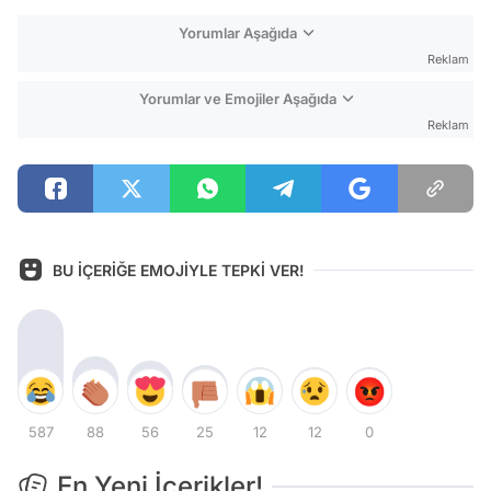
Yorumlar Aşağıda
Reklam
Yorumlar ve Emojiler Aşağıda
Reklam
BU İÇERİĞE EMOJİYLE TEPKİ VER!
587
88
56
25
12
12
0
En Yeni İçerikler!