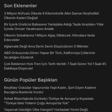
Son Eklenenler
3 Milyon Nüfuslu Ülkede 6 Kilometrelik Altın Damarı Keşfedildi:
Ülkenin Kaderi Değişti
Bir İçerik Üreticisi Babasının Yanlışlıkla Aldığı Taşlık Araziden Yıllar
İçinde Orman Yaratmasını Anlattı
Ülkenin Sokaklarına 1 Milyon Ağaç Dikilecek: Klimalara Veda
Edecekler
Ağlamalık Değil Ama Derin Derin Düşündüren O Ritimler
ABD Ordusunda Görev Yapan Bir Türk, Kaliforniya Çöllerinin
Sıcaklığını Gösterdi
Çok Beklenen Hızlı Tren İçin Tarih Verildi: 7 Saat Süren Yol 1 Saat 45
Dakikaya Düşecek!
Günün Popüler Başlıkları
Beşiktaş-Üsküdar Vapurunda Yaşlı Kadın, Şort Giyen Kadının
Bacağına Bastonla Vurdu!
Sokak Röportajında Gurbetçi Türkiye ile Avrupa'yı Kıyasladı:
"Türkiye’deki Yolların Çoğu Avrupa’da Yok"
Yaşamak İstediğin Ülke Hangisi? Haritadaki Yerini Değil,