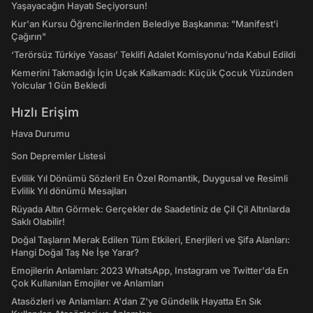
Yaşayacağın Hayatı Seçiyorsun!
Kur'an Kursu Öğrencilerinden Belediye Başkanına: "Manifest’i
Çağırın"
‘Terörsüz Türkiye Yasası’ Teklifi Adalet Komisyonu'nda Kabul Edildi
Kemerini Takmadığı İçin Uçak Kalkamadı: Küçük Çocuk Yüzünden
Yolcular 1 Gün Bekledi
Hızlı Erişim
Hava Durumu
Son Depremler Listesi
Evlilik Yıl Dönümü Sözleri! En Özel Romantik, Duygusal ve Resimli
Evlilik Yıl dönümü Mesajları
Rüyada Altın Görmek: Gerçekler de Saadetiniz de Çil Çil Altınlarda
Saklı Olabilir!
Doğal Taşların Merak Edilen Tüm Etkileri, Enerjileri ve Şifa Alanları:
Hangi Doğal Taş Ne İşe Yarar?
Emojilerin Anlamları: 2023 WhatsApp, Instagram ve Twitter'da En
Çok Kullanılan Emojiler ve Anlamları
Atasözleri ve Anlamları: A'dan Z'ye Gündelik Hayatta En Sık