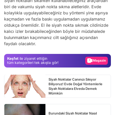
Siyah noktaları sıkarken kullanabileceğiniz araçlardan
biri de vakumlu siyah nokta sıkma aletleridir. Evde
kolaylıkla uygulayabileceğiniz bu yöntemi yine aşırıya
kaçmadan ve fazla baskı uygulamadan uygulamanız
oldukça önemlidir. El ile siyah nokta sıkmak cildinizde
kalıcı izler bırakabileceğinden böyle bir müdahalede
Video
bulunmaktan kaçınmanız cilt sağlığınız açısından
faydalı olacaktır.
Test
Gündem
Keşfet
ile ziyaret ettiğin
Magazin
tüm kategorileri tek akışta gör!
Video
Test
Siyah Noktalar Canınızı Sıkıyor
Biliyoruz! Evde Doğal Yöntemlerle
Siyah Noktalara Elveda Demek
Mümkün
Burundaki Siyah Noktalar Nasıl