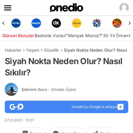
Güncel Konular
Bastonla Vurdu!
"Manyak Mısınız?"
30 Yıl Önce👀
Haberler
Yaşam
Güzellik
Siyah Nokta Neden Olur? Nasıl Sık
Siyah Nokta Neden Olur? Nasıl
Sıkılır?
Şebnem Sucu
- Onedio Üyesi
Onedio’yu Google'a ekleyin
07.12.2021 - 12:07