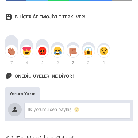
BU İÇERİĞE EMOJİYLE TEPKİ VER!
7
4
4
2
2
2
1
ONEDİO ÜYELERİ NE DİYOR?
Yorum Yazın