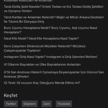
Kullanılan Atasözleri ve Anlamları
Tavla Diziliş Şekli Nasıldır? Erkek Tavlası ve Kız Tavlası Diziliş Şekilleri
ve Oynama Yönleri
Tarot Kartları ve Anlamları Nelerdir? Majör ve Minör Arkana Desteleri
İle Tılsımlı Bir Dünyaya Giriş
Burç Uyumu Hesaplama Nedir? Burç Uyumu, Aşk Uyumu Nasıl
Hesaplanır?
İdeal Kilo Nedir? İdeal Kilo Hesaplama Nasıl Yapılır?
Ders Çalışırken Dinlenecek Müzikler Nelerdir? Müziksiz
Çalışamayanlar Toplanın!
Instagram Giriş Nasıl Yapılır? Instagram'a Giriş İşlemleri Rehberi
41 Ülkenin Bayrakları ve Ülke Bayraklarının Anlamları
GTA San Andreas Hileleri! Oynamaya Doyamayanlar İçin Güncel San
Andreas Şifreleri
IQ Testi: IQ'unuzun Kaç Olduğunu Merak Ettiniz mi?
Keşfet
Twitter
Deprem
Zam
Youtube