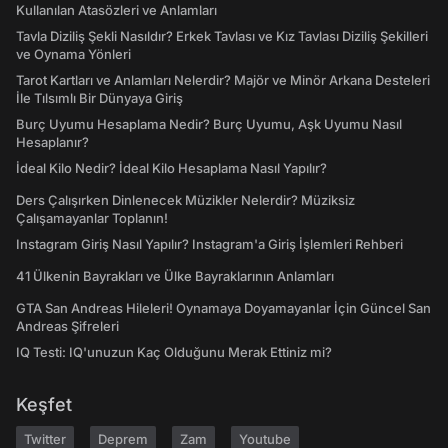
Kullanılan Atasözleri ve Anlamları
Tavla Diziliş Şekli Nasıldır? Erkek Tavlası ve Kız Tavlası Diziliş Şekilleri
ve Oynama Yönleri
Tarot Kartları ve Anlamları Nelerdir? Majör ve Minör Arkana Desteleri
İle Tılsımlı Bir Dünyaya Giriş
Burç Uyumu Hesaplama Nedir? Burç Uyumu, Aşk Uyumu Nasıl
Hesaplanır?
İdeal Kilo Nedir? İdeal Kilo Hesaplama Nasıl Yapılır?
Ders Çalışırken Dinlenecek Müzikler Nelerdir? Müziksiz
Çalışamayanlar Toplanın!
Instagram Giriş Nasıl Yapılır? Instagram'a Giriş İşlemleri Rehberi
41 Ülkenin Bayrakları ve Ülke Bayraklarının Anlamları
GTA San Andreas Hileleri! Oynamaya Doyamayanlar İçin Güncel San
Andreas Şifreleri
IQ Testi: IQ'unuzun Kaç Olduğunu Merak Ettiniz mi?
Keşfet
Twitter
Deprem
Zam
Youtube