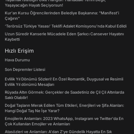
Yaşayacağın Hayatı Seçiyorsun!
Kur'an Kursu Öğrencilerinden Belediye Başkanına: "Manifest’i
Çağırın"
‘Terörsüz Türkiye Yasası’ Teklifi Adalet Komisyonu'nda Kabul Edildi
Uzun Süredir Kanserle Mücadele Eden Şarkıcı Cansever Hayatını
Kaybetti
Hızlı Erişim
Hava Durumu
Son Depremler Listesi
Evlilik Yıl Dönümü Sözleri! En Özel Romantik, Duygusal ve Resimli
Evlilik Yıl dönümü Mesajları
Rüyada Altın Görmek: Gerçekler de Saadetiniz de Çil Çil Altınlarda
Saklı Olabilir!
Doğal Taşların Merak Edilen Tüm Etkileri, Enerjileri ve Şifa Alanları:
Hangi Doğal Taş Ne İşe Yarar?
Emojilerin Anlamları: 2023 WhatsApp, Instagram ve Twitter'da En
Çok Kullanılan Emojiler ve Anlamları
Atasözleri ve Anlamları: A'dan Z'ye Gündelik Hayatta En Sık