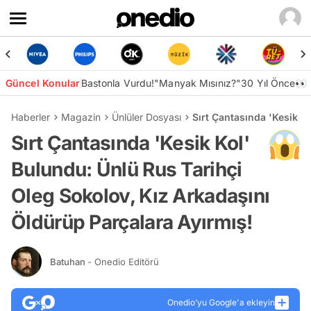
Güncel Konular
Bastonla Vurdu!
"Manyak Mısınız?"
30 Yıl Önce👀
Haberler
Magazin
Ünlüler Dosyası
Sırt Çantasında 'Kesik K
Sırt Çantasında 'Kesik Kol'
Bulundu: Ünlü Rus Tarihçi
Oleg Sokolov, Kız Arkadaşını
Öldürüp Parçalara Ayırmış!
Batuhan
- Onedio Editörü
Onedio’yu Google'a ekleyin