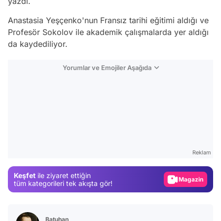
yazdı.
Anastasia Yeşçenko'nun Fransız tarihi eğitimi aldığı ve
Profesör Sokolov ile akademik çalışmalarda yer aldığı
da kaydediliyor.
Yorumlar ve Emojiler Aşağıda
Video
Test
Reklam
Gündem
Keşfet
ile ziyaret ettiğin
Magazin
tüm kategorileri tek akışta gör!
Video
Test
Batuhan