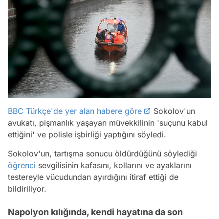
BBC Türkçe'de yer alan habere göre
Sokolov'un
avukatı, pişmanlık yaşayan müvekkilinin 'suçunu kabul
ettiğini' ve polisle işbirliği yaptığını söyledi.
Sokolov'un, tartışma sonucu öldürdüğünü söylediği
öğrenci
sevgilisinin kafasını, kollarını ve ayaklarını
testereyle vücudundan ayırdığını itiraf ettiği de
bildiriliyor.
Napolyon kılığında, kendi hayatına da son