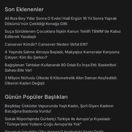
Son Eklenenler
Ali Rıza Bey Yıllar Sonra O Evde! Halil Ergün 16 Yıl Sonra Yaprak
Dökümü'nün Çekildiği Konağa Gitti
Suça Sürüklenen Çocuklara İlişkin Kanun Teklifi TBMM'de Kabul
Edilerek Yasalaştı
Cansever Kimdir? Cansever Neden Vefat Etti?
4 Yaşında Sahne Almaya Başladı, Makyajsız Kameralar Karşısına
Çıkıyor: Kim Bu Şarkıcı?
Bağışlanan Tahtaları Kullanarak 80 Odalı Ev İnşa Etti: Basketbol
Sahası Bile Var!
3 Milyon Nüfuslu Ülkede 6 Kilometrelik Altın Damarı Keşfedildi:
Ülkenin Kaderi Değişti
Günün Popüler Başlıkları
Beşiktaş-Üsküdar Vapurunda Yaşlı Kadın, Şort Giyen Kadının
Bacağına Bastonla Vurdu!
Sokak Röportajında Gurbetçi Türkiye ile Avrupa'yı Kıyasladı:
"Türkiye’deki Yolların Çoğu Avrupa’da Yok"
Yaşamak İstediğin Ülke Hangisi? Haritadaki Yerini Değil,