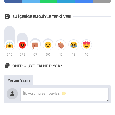
BU İÇERİĞE EMOJİYLE TEPKİ VER!
545
279
67
50
15
13
10
ONEDİO ÜYELERİ NE DİYOR?
Yorum Yazın