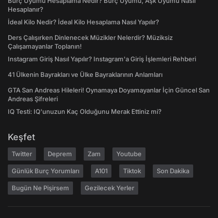
Burç Uyumu Hesaplama Nedir? Burç Uyumu, Aşk Uyumu Nasıl
Hesaplanır?
İdeal Kilo Nedir? İdeal Kilo Hesaplama Nasıl Yapılır?
Ders Çalışırken Dinlenecek Müzikler Nelerdir? Müziksiz
Çalışamayanlar Toplanın!
Instagram Giriş Nasıl Yapılır? Instagram'a Giriş İşlemleri Rehberi
41 Ülkenin Bayrakları ve Ülke Bayraklarının Anlamları
GTA San Andreas Hileleri! Oynamaya Doyamayanlar İçin Güncel San
Andreas Şifreleri
IQ Testi: IQ'unuzun Kaç Olduğunu Merak Ettiniz mi?
Keşfet
Twitter
Deprem
Zam
Youtube
Günlük Burç Yorumları
A101
Tiktok
Son Dakika
Bugün Ne Pişirsem
Gezilecek Yerler