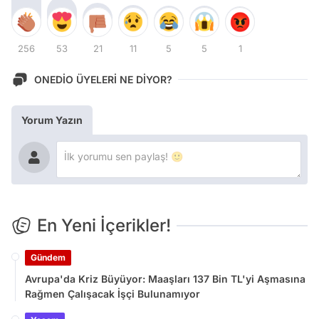
256
53
21
11
5
5
1
ONEDİO ÜYELERİ NE DİYOR?
Yorum Yazın
En Yeni İçerikler!
Gündem
Avrupa'da Kriz Büyüyor: Maaşları 137 Bin TL'yi Aşmasına
Rağmen Çalışacak İşçi Bulunamıyor