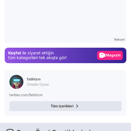
Video
Test
Gündem
Reklam
Magazin
Keşfet
ile ziyaret ettiğin
Video
tüm kategorileri tek akışta gör!
Test
fatihizm
Onedio Üyesi
twitter.com/fatihizm
Tüm içerikleri