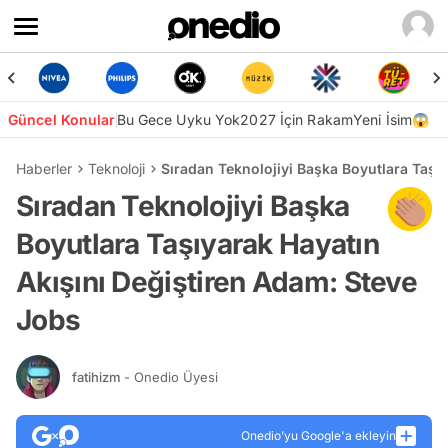
Güncel Konular
Bu Gece Uyku Yok
2027 İçin Rakam
Yeni İsim😱
Haberler
Teknoloji
Sıradan Teknolojiyi Başka Boyutlara Taşı
Sıradan Teknolojiyi Başka
Boyutlara Taşıyarak Hayatın
Akışını Değiştiren Adam: Steve
Jobs
fatihizm
- Onedio Üyesi
Onedio’yu Google'a ekleyin