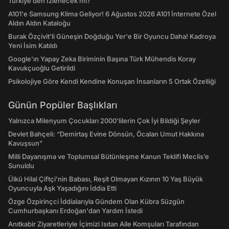
Türkiye’den İzlenecek mi?
A101'e Samsung Klima Geliyor! 6 Ağustos 2026 A101 İnternete Özel
Aldın Aldın Kataloğu
Burak Özçivit'li Güneşin Doğduğu Yer'e Bir Oyuncu Daha! Kadroya
Yeni İsim Katıldı
Google'ın Yapay Zeka Biriminin Başına Türk Mühendis Koray
Kavukçuoğlu Getirildi
Psikolojiye Göre Kendi Kendine Konuşan İnsanların 5 Ortak Özelliği
Günün Popüler Başlıkları
Yalnızca Milenyum Çocukları 2000'lilerin Çok İyi Bildiği Şeyler
Devlet Bahçeli: “Demirtaş Evine Dönsün, Öcalan Umut Hakkına
Kavuşsun”
Milli Dayanışma ve Toplumsal Bütünleşme Kanun Teklifi Meclis’e
Sunuldu
Ülkü Hilal Çiftçi'nin Babası, Reşit Olmayan Kızının 10 Yaş Büyük
Oyuncuyla Aşk Yaşadığını İddia Etti
Özge Özpirinçci İddialarıyla Gündem Olan Kübra Süzgün
Cumhurbaşkanı Erdoğan'dan Yardım İstedi
Anıtkabir Ziyaretleriyle İçimizi Isıtan Aile Komşuları Tarafından