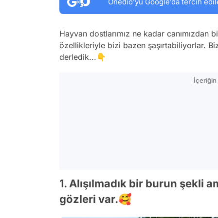
Onedio’yu Google’da tercih edil
Hayvan dostlarımız ne kadar canımızdan bir 
özellikleriyle bizi bazen şaşırtabiliyorlar. Bi
derledik...👇
İçeriği
1. Alışılmadık bir burun şekli a
gözleri var.🥰