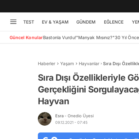
TEST
EV & YAŞAM
GÜNDEM
EĞLENCE
YE
Güncel Konular
Bastonla Vurdu!
"Manyak Mısınız?"
30 Yıl Önc
Haberler
Yaşam
Hayvanlar
Sıra Dışı Özelli
Birbirinden Eşsi
Sıra Dışı Özellikleriyle
Gerçekliğini Sorgulayacağ
Hayvan
Esra
- Onedio Üyesi
09.12.2021 - 07:45