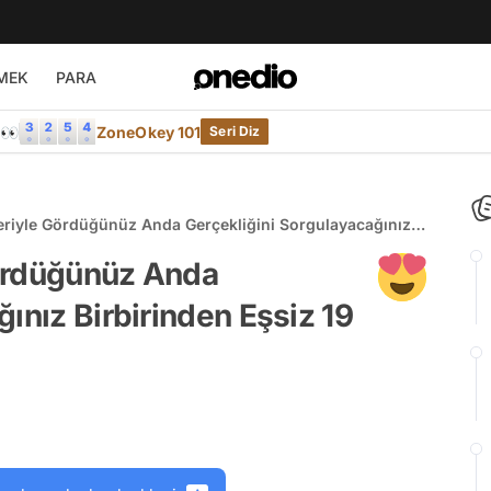
MEK
PARA
e👀
ZoneOkey 101
Seri Diz
kleriyle Gördüğünüz Anda Gerçekliğini Sorgulayacağınız
z 19 Hayvan
 Gördüğünüz Anda
ınız Birbirinden Eşsiz 19