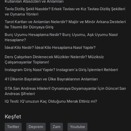
Kullanılan Atasözleri ve Anlamları
Tavla Diziliş Şekli Nasıldır? Erkek Tavlası ve Kız Tavlası Diziliş Şekilleri
ve Oynama Yönleri
Tarot Kartları ve Anlamları Nelerdir? Majör ve Minör Arkana Desteleri
İle Tılsımlı Bir Dünyaya Giriş
Burç Uyumu Hesaplama Nedir? Burç Uyumu, Aşk Uyumu Nasıl
Hesaplanır?
İdeal Kilo Nedir? İdeal Kilo Hesaplama Nasıl Yapılır?
Ders Çalışırken Dinlenecek Müzikler Nelerdir? Müziksiz
Çalışamayanlar Toplanın!
Instagram Giriş Nasıl Yapılır? Instagram'a Giriş İşlemleri Rehberi
41 Ülkenin Bayrakları ve Ülke Bayraklarının Anlamları
GTA San Andreas Hileleri! Oynamaya Doyamayanlar İçin Güncel San
Andreas Şifreleri
IQ Testi: IQ'unuzun Kaç Olduğunu Merak Ettiniz mi?
Keşfet
Twitter
Deprem
Zam
Youtube