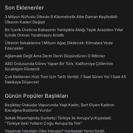
Son Eklenenler
3 Milyon Nüfuslu Ülkede 6 Kilometrelik Altın Damarı Keşfedildi:
Ülkenin Kaderi Değişti
Bir İçerik Üreticisi Babasının Yanlışlıkla Aldığı Taşlık Araziden Yıllar
İçinde Orman Yaratmasını Anlattı
Ülkenin Sokaklarına 1 Milyon Ağaç Dikilecek: Klimalara Veda
Edecekler
Ağlamalık Değil Ama Derin Derin Düşündüren O Ritimler
ABD Ordusunda Görev Yapan Bir Türk, Kaliforniya Çöllerinin
Sıcaklığını Gösterdi
Çok Beklenen Hızlı Tren İçin Tarih Verildi: 7 Saat Süren Yol 1 Saat 45
Dakikaya Düşecek!
Günün Popüler Başlıkları
Beşiktaş-Üsküdar Vapurunda Yaşlı Kadın, Şort Giyen Kadının
Bacağına Bastonla Vurdu!
Sokak Röportajında Gurbetçi Türkiye ile Avrupa'yı Kıyasladı:
"Türkiye’deki Yolların Çoğu Avrupa’da Yok"
Yaşamak İstediğin Ülke Hangisi? Haritadaki Yerini Değil,