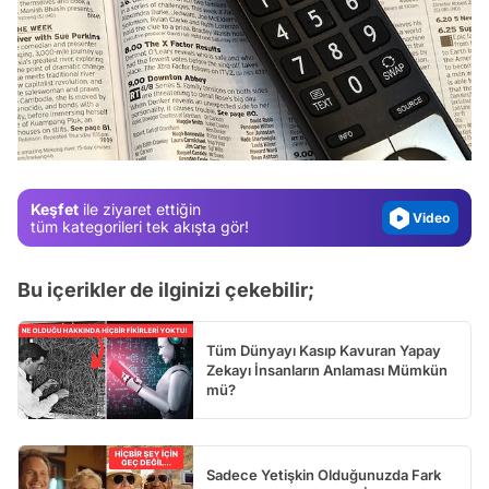
Video
Test
Gündem
Magazin
Keşfet
ile ziyaret ettiğin
Video
tüm kategorileri tek akışta gör!
Test
Bu içerikler de ilginizi çekebilir;
Tüm Dünyayı Kasıp Kavuran Yapay
Zekayı İnsanların Anlaması Mümkün
mü?
Sadece Yetişkin Olduğunuzda Fark