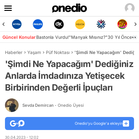
Güncel Konular
Bastonla Vurdu!
"Manyak Mısınız?"
30 Yıl Önce👀
Haberler
Yaşam
Püf Noktası
'Şimdi Ne Yapacağım' Dediğini
'Şimdi Ne Yapacağım' Dediğiniz
Anlarda İmdadınıza Yetişecek
Birbirinden Değerli İpuçları
Sevda Demircan
- Onedio Üyesi
Onedio’yu Google'a ekleyin
30.04.2023 - 12:02