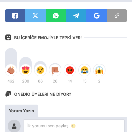
BU İÇERİĞE EMOJİYLE TEPKİ VER!
462
208
86
28
14
13
2
ONEDİO ÜYELERİ NE DİYOR?
Yorum Yazın