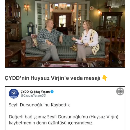
/
ÇYDD'nin Huysuz Virjin'e veda mesajı 👇