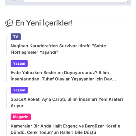
En Yeni İçerikler!
TV
Nagihan Karadere'den Survivor İtirafı! "Sahte
Flörtleşmeler Yaşandı"
Yaşam
Evde Yalnızken Sesler mi Duyuyorsunuz? Bilim
İnsanlarından, Tuhaf Olaylar Yaşayanlar İçin Dev
Araştırma
Yaşam
SpaceX Roketi Ay'a Çarptı: Bilim İnsanları Yeni Krateri
Arıyor
Magazin
Kameralar Bir Anda Halit Ergenç ve Bergüzar Korel'e
Döndü: Cenk Tosun'un Halleri Dile Düştü