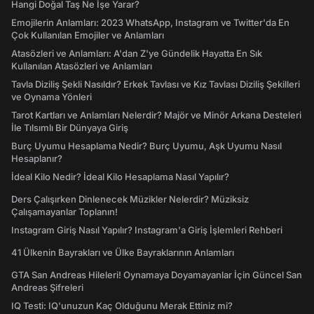
Hangi Doğal Taş Ne İşe Yarar?
Emojilerin Anlamları: 2023 WhatsApp, Instagram ve Twitter'da En
Çok Kullanılan Emojiler ve Anlamları
Atasözleri ve Anlamları: A'dan Z'ye Gündelik Hayatta En Sık
Kullanılan Atasözleri ve Anlamları
Tavla Diziliş Şekli Nasıldır? Erkek Tavlası ve Kız Tavlası Diziliş Şekilleri
ve Oynama Yönleri
Tarot Kartları ve Anlamları Nelerdir? Majör ve Minör Arkana Desteleri
İle Tılsımlı Bir Dünyaya Giriş
Burç Uyumu Hesaplama Nedir? Burç Uyumu, Aşk Uyumu Nasıl
Hesaplanır?
İdeal Kilo Nedir? İdeal Kilo Hesaplama Nasıl Yapılır?
Ders Çalışırken Dinlenecek Müzikler Nelerdir? Müziksiz
Çalışamayanlar Toplanın!
Instagram Giriş Nasıl Yapılır? Instagram'a Giriş İşlemleri Rehberi
41 Ülkenin Bayrakları ve Ülke Bayraklarının Anlamları
GTA San Andreas Hileleri! Oynamaya Doyamayanlar İçin Güncel San
Andreas Şifreleri
IQ Testi: IQ'unuzun Kaç Olduğunu Merak Ettiniz mi?