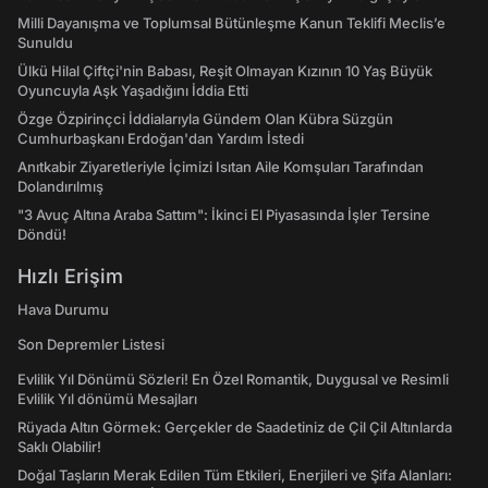
Milli Dayanışma ve Toplumsal Bütünleşme Kanun Teklifi Meclis’e
Sunuldu
Ülkü Hilal Çiftçi'nin Babası, Reşit Olmayan Kızının 10 Yaş Büyük
Oyuncuyla Aşk Yaşadığını İddia Etti
Özge Özpirinçci İddialarıyla Gündem Olan Kübra Süzgün
Cumhurbaşkanı Erdoğan'dan Yardım İstedi
Anıtkabir Ziyaretleriyle İçimizi Isıtan Aile Komşuları Tarafından
Dolandırılmış
"3 Avuç Altına Araba Sattım": İkinci El Piyasasında İşler Tersine
Döndü!
Hızlı Erişim
Hava Durumu
Son Depremler Listesi
Evlilik Yıl Dönümü Sözleri! En Özel Romantik, Duygusal ve Resimli
Evlilik Yıl dönümü Mesajları
Rüyada Altın Görmek: Gerçekler de Saadetiniz de Çil Çil Altınlarda
Saklı Olabilir!
Doğal Taşların Merak Edilen Tüm Etkileri, Enerjileri ve Şifa Alanları: