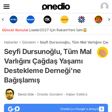
Güncel Konular
Liseler
2027 İçin Rakam
Yeni İsim😱
Haberler
Gündem
Seyfi Dursunoğlu, Tüm Mal Varlığını Çağ
Seyfi Dursunoğlu, Tüm Mal
Varlığını Çağdaş Yaşamı
Destekleme Derneği'ne
Bağışlamış
Deniz Gök
- Onedio Gündem - Haber Editörü
Onedio’yu Google'a ekleyin