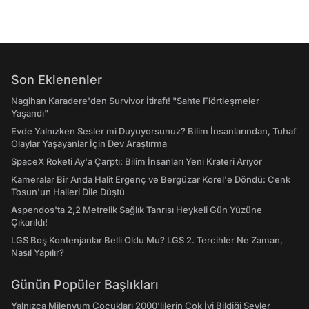
Son Eklenenler
Nagihan Karadere'den Survivor İtirafı! "Sahte Flörtleşmeler
Yaşandı"
Evde Yalnızken Sesler mi Duyuyorsunuz? Bilim İnsanlarından, Tuhaf
Olaylar Yaşayanlar İçin Dev Araştırma
SpaceX Roketi Ay'a Çarptı: Bilim İnsanları Yeni Krateri Arıyor
Kameralar Bir Anda Halit Ergenç ve Bergüzar Korel'e Döndü: Cenk
Tosun'un Halleri Dile Düştü
Aspendos'ta 2,2 Metrelik Sağlık Tanrısı Heykeli Gün Yüzüne
Çıkarıldı!
LGS Boş Kontenjanlar Belli Oldu Mu? LGS 2. Tercihler Ne Zaman,
Nasıl Yapılır?
Günün Popüler Başlıkları
Yalnızca Milenyum Çocukları 2000'lilerin Çok İyi Bildiği Şeyler