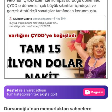
Video
Test
Gündem
Keşfet
ile ziyaret ettiğin
Magazin
tüm kategorileri tek akışta gör!
Video
Dursunoğlu'nun memurluktan sahnelere
Test