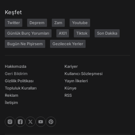
Keşfet
Twitter
Deprem
Zam
Youtube
Günlük Burç Yorumları
A101
Tiktok
Son Dakika
Bugün Ne Pişirsem
Gezilecek Yerler
Hakkımızda
Kariyer
Geri Bildirim
Kullanıcı Sözleşmesi
Gizlilik Politikası
Yayın İlkeleri
Topluluk Kuralları
Künye
Reklam
RSS
İletişim