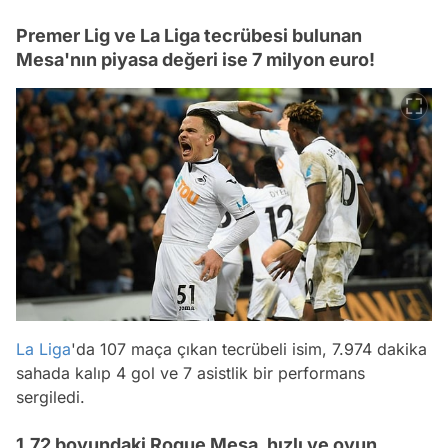
Premer Lig ve La Liga tecrübesi bulunan
Mesa'nın piyasa değeri ise 7 milyon euro!
La Liga
'da 107 maça çıkan tecrübeli isim, 7.974 dakika
sahada kalıp 4 gol ve 7 asistlik bir performans
sergiledi.
1.72 boyundaki Roque Mesa, hızlı ve oyun