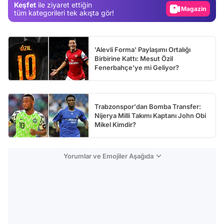
Keşfet
ile ziyaret ettiğin
Magazin
tüm kategorileri tek akışta gör!
Video
Test
'Alevli Forma' Paylaşımı Ortalığı
Birbirine Kattı: Mesut Özil
Fenerbahçe'ye mi Geliyor?
Trabzonspor'dan Bomba Transfer:
Nijerya Milli Takımı Kaptanı John Obi
Mikel Kimdir?
Yorumlar ve Emojiler Aşağıda