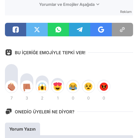
Yorumlar ve Emojiler Aşağıda
Reklam
BU İÇERİĞE EMOJİYLE TEPKİ VER!
7
3
2
1
0
0
0
ONEDİO ÜYELERİ NE DİYOR?
Yorum Yazın