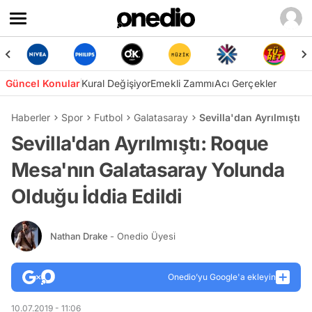
Güncel Konular
Kural Değişiyor
Emekli Zammı
Acı Gerçekler
Haberler
Spor
Futbol
Galatasaray
Sevilla'dan Ayrılmıştı:
Sevilla'dan Ayrılmıştı: Roque
Mesa'nın Galatasaray Yolunda
Olduğu İddia Edildi
Nathan Drake
- Onedio Üyesi
Onedio’yu Google'a ekleyin
10.07.2019 - 11:06