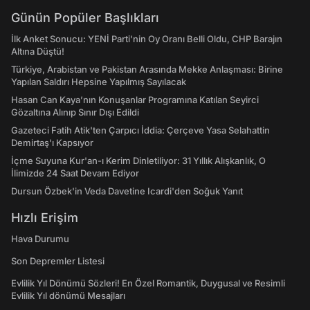
Günün Popüler Başlıkları
İlk Anket Sonucu: YENİ Parti'nin Oy Oranı Belli Oldu, CHP Barajın
Altına Düştü!
Türkiye, Arabistan ve Pakistan Arasında Mekke Anlaşması: Birine
Yapılan Saldırı Hepsine Yapılmış Sayılacak
Hasan Can Kaya’nın Konuşanlar Programına Katılan Seyirci
Gözaltına Alınıp Sınır Dışı Edildi
Gazeteci Fatih Atik'ten Çarpıcı İddia: Çerçeve Yasa Selahattin
Demirtaş'ı Kapsıyor
İçme Suyuna Kur'an-ı Kerim Dinletiliyor: 31 Yıllık Alışkanlık, O
İlimizde 24 Saat Devam Ediyor
Dursun Özbek'in Veda Davetine Icardi'den Soğuk Yanıt
Hızlı Erişim
Hava Durumu
Son Depremler Listesi
Evlilik Yıl Dönümü Sözleri! En Özel Romantik, Duygusal ve Resimli
Evlilik Yıl dönümü Mesajları