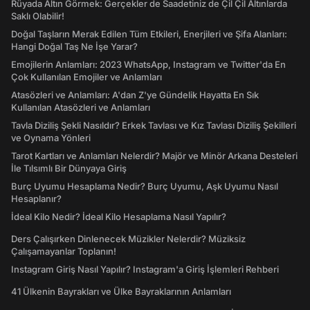
Rüyada Altın Görmek: Gerçekler de Saadetiniz de Çil Çil Altınlarda
Saklı Olabilir!
Doğal Taşların Merak Edilen Tüm Etkileri, Enerjileri ve Şifa Alanları:
Hangi Doğal Taş Ne İşe Yarar?
Emojilerin Anlamları: 2023 WhatsApp, Instagram ve Twitter'da En
Çok Kullanılan Emojiler ve Anlamları
Atasözleri ve Anlamları: A'dan Z'ye Gündelik Hayatta En Sık
Kullanılan Atasözleri ve Anlamları
Tavla Diziliş Şekli Nasıldır? Erkek Tavlası ve Kız Tavlası Diziliş Şekilleri
ve Oynama Yönleri
Tarot Kartları ve Anlamları Nelerdir? Majör ve Minör Arkana Desteleri
İle Tılsımlı Bir Dünyaya Giriş
Burç Uyumu Hesaplama Nedir? Burç Uyumu, Aşk Uyumu Nasıl
Hesaplanır?
İdeal Kilo Nedir? İdeal Kilo Hesaplama Nasıl Yapılır?
Ders Çalışırken Dinlenecek Müzikler Nelerdir? Müziksiz
Çalışamayanlar Toplanın!
Instagram Giriş Nasıl Yapılır? Instagram'a Giriş İşlemleri Rehberi
41 Ülkenin Bayrakları ve Ülke Bayraklarının Anlamları