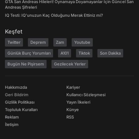
GTA San Andreas Hileleri! Oynamaya Doyamayanlar İçin Güncel San
Andreas Şifreleri
IQ Testi: IQ'unuzun Kaç Olduğunu Merak Ettiniz mi?
Keşfet
Twitter
Deprem
Zam
Youtube
Günlük Burç Yorumları
A101
Tiktok
Son Dakika
Bugün Ne Pişirsem
Gezilecek Yerler
Hakkımızda
Kariyer
Geri Bildirim
Kullanıcı Sözleşmesi
Gizlilik Politikası
Yayın İlkeleri
Topluluk Kuralları
Künye
Reklam
RSS
İletişim