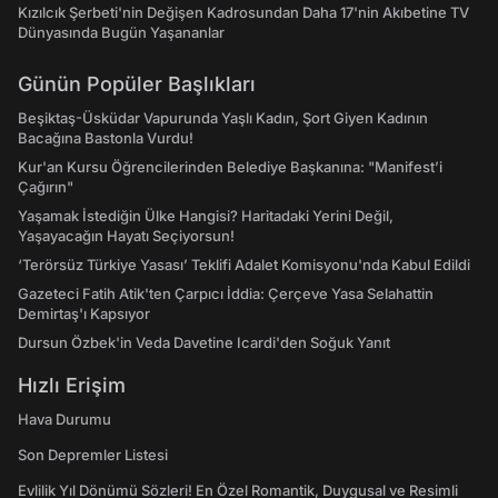
Kızılcık Şerbeti'nin Değişen Kadrosundan Daha 17'nin Akıbetine TV
Dünyasında Bugün Yaşananlar
Günün Popüler Başlıkları
Beşiktaş-Üsküdar Vapurunda Yaşlı Kadın, Şort Giyen Kadının
Bacağına Bastonla Vurdu!
Kur'an Kursu Öğrencilerinden Belediye Başkanına: "Manifest’i
Çağırın"
Yaşamak İstediğin Ülke Hangisi? Haritadaki Yerini Değil,
Yaşayacağın Hayatı Seçiyorsun!
‘Terörsüz Türkiye Yasası’ Teklifi Adalet Komisyonu'nda Kabul Edildi
Gazeteci Fatih Atik'ten Çarpıcı İddia: Çerçeve Yasa Selahattin
Demirtaş'ı Kapsıyor
Dursun Özbek'in Veda Davetine Icardi'den Soğuk Yanıt
Hızlı Erişim
Hava Durumu
Son Depremler Listesi
Evlilik Yıl Dönümü Sözleri! En Özel Romantik, Duygusal ve Resimli