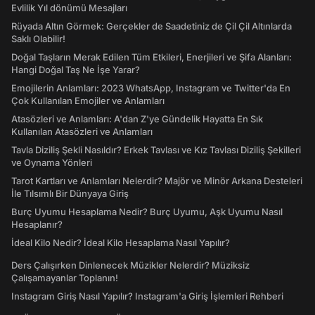
Evlilik Yıl dönümü Mesajları
Rüyada Altın Görmek: Gerçekler de Saadetiniz de Çil Çil Altınlarda
Saklı Olabilir!
Doğal Taşların Merak Edilen Tüm Etkileri, Enerjileri ve Şifa Alanları:
Hangi Doğal Taş Ne İşe Yarar?
Emojilerin Anlamları: 2023 WhatsApp, Instagram ve Twitter'da En
Çok Kullanılan Emojiler ve Anlamları
Atasözleri ve Anlamları: A'dan Z'ye Gündelik Hayatta En Sık
Kullanılan Atasözleri ve Anlamları
Tavla Diziliş Şekli Nasıldır? Erkek Tavlası ve Kız Tavlası Diziliş Şekilleri
ve Oynama Yönleri
Tarot Kartları ve Anlamları Nelerdir? Majör ve Minör Arkana Desteleri
İle Tılsımlı Bir Dünyaya Giriş
Burç Uyumu Hesaplama Nedir? Burç Uyumu, Aşk Uyumu Nasıl
Hesaplanır?
İdeal Kilo Nedir? İdeal Kilo Hesaplama Nasıl Yapılır?
Ders Çalışırken Dinlenecek Müzikler Nelerdir? Müziksiz
Çalışamayanlar Toplanın!
Instagram Giriş Nasıl Yapılır? Instagram'a Giriş İşlemleri Rehberi