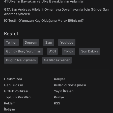
41 Ülkenin Bayrakları ve Ülke Bayraklarının Anlamları
GTA San Andreas Hileleri! Oynamaya Doyamayanlar İçin Güncel San
Andreas Şifreleri
IQ Testi: IQ'unuzun Kaç Olduğunu Merak Ettiniz mi?
Keşfet
Twitter
Deprem
Zam
Youtube
Günlük Burç Yorumları
A101
Tiktok
Son Dakika
Bugün Ne Pişirsem
Gezilecek Yerler
Hakkımızda
Kariyer
Geri Bildirim
Kullanıcı Sözleşmesi
Gizlilik Politikası
Yayın İlkeleri
Topluluk Kuralları
Künye
Reklam
RSS
İletişim