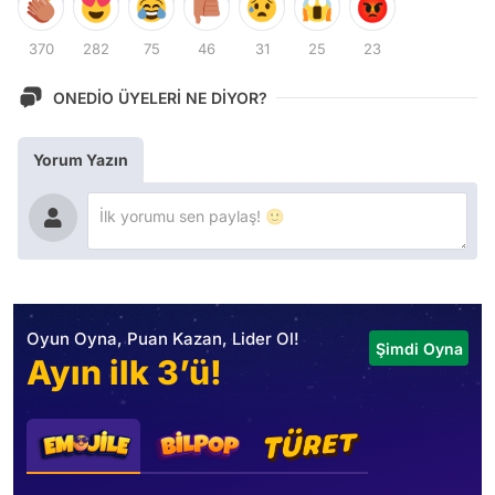
370
282
75
46
31
25
23
ONEDİO ÜYELERİ NE DİYOR?
Yorum Yazın
Oyun Oyna, Puan Kazan, Lider Ol!
Şimdi Oyna
Ayın ilk 3’ü!