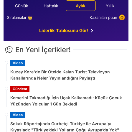
Günlük
Haftalık
Aylık
Yıllık
Sıralamalar 👑
Kazanılan puan
Liderlik Tablosunu Gör!
En Yeni İçerikler!
Video
Kuzey Kore'de Bir Otelde Kalan Turist Televizyon
Kanallarında Neler Yayınlandığını Paylaştı
Gündem
Kemerini Takmadığı İçin Uçak Kalkamadı: Küçük Çocuk
Yüzünden Yolcular 1 Gün Bekledi
Video
Sokak Röportajında Gurbetçi Türkiye ile Avrupa'yı
Kıyasladı: "Türkiye’deki Yolların Çoğu Avrupa’da Yok"