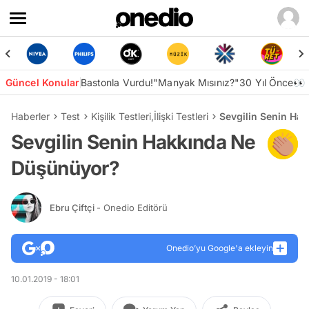
Güncel Konular
Bastonla Vurdu!
"Manyak Mısınız?"
30 Yıl Önce👀
Haberler
Test
Kişilik Testleri
,
İlişki Testleri
Sevgilin Senin Ha
Sevgilin Senin Hakkında Ne
Düşünüyor?
Ebru Çiftçi
- Onedio Editörü
Onedio’yu Google'a ekleyin
10.01.2019 - 18:01