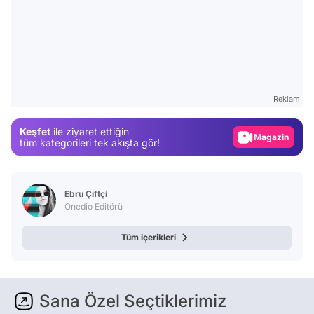
Video
Test
Gündem
Reklam
Magazin
Keşfet
ile ziyaret ettiğin
Video
tüm kategorileri tek akışta gör!
Test
Ebru Çiftçi
Onedio Editörü
Tüm içerikleri
Sana Özel Seçtiklerimiz