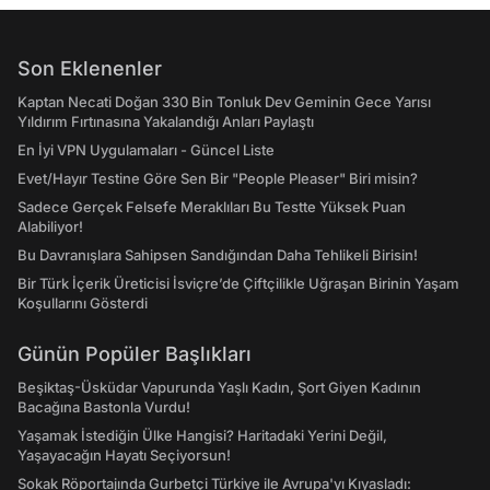
Son Eklenenler
Kaptan Necati Doğan 330 Bin Tonluk Dev Geminin Gece Yarısı
Yıldırım Fırtınasına Yakalandığı Anları Paylaştı
En İyi VPN Uygulamaları - Güncel Liste
Evet/Hayır Testine Göre Sen Bir "People Pleaser" Biri misin?
Sadece Gerçek Felsefe Meraklıları Bu Testte Yüksek Puan
Alabiliyor!
Bu Davranışlara Sahipsen Sandığından Daha Tehlikeli Birisin!
Bir Türk İçerik Üreticisi İsviçre’de Çiftçilikle Uğraşan Birinin Yaşam
Koşullarını Gösterdi
Günün Popüler Başlıkları
Beşiktaş-Üsküdar Vapurunda Yaşlı Kadın, Şort Giyen Kadının
Bacağına Bastonla Vurdu!
Yaşamak İstediğin Ülke Hangisi? Haritadaki Yerini Değil,
Yaşayacağın Hayatı Seçiyorsun!
Sokak Röportajında Gurbetçi Türkiye ile Avrupa'yı Kıyasladı: