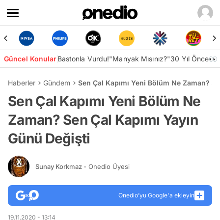
Güncel Konular
Bastonla Vurdu!
"Manyak Mısınız?"
30 Yıl Önce👀
Haberler
Gündem
Sen Çal Kapımı Yeni Bölüm Ne Zaman? Sen
Sen Çal Kapımı Yeni Bölüm Ne
Zaman? Sen Çal Kapımı Yayın
Günü Değişti
Sunay Korkmaz
- Onedio Üyesi
Onedio’yu Google'a ekleyin
19.11.2020 - 13:14