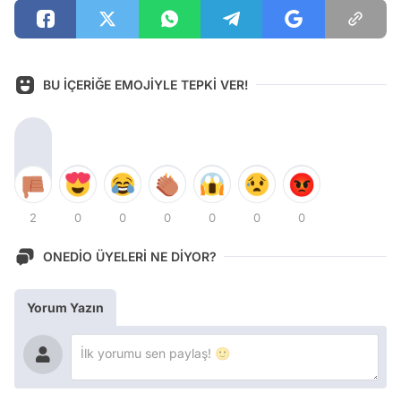
BU İÇERİĞE EMOJİYLE TEPKİ VER!
2
0
0
0
0
0
0
ONEDİO ÜYELERİ NE DİYOR?
Yorum Yazın