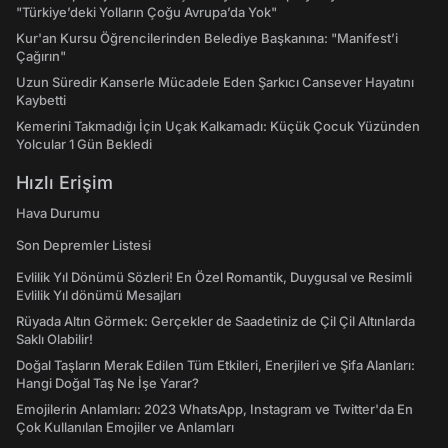
"Türkiye’deki Yolların Çoğu Avrupa’da Yok"
Kur'an Kursu Öğrencilerinden Belediye Başkanına: "Manifest’i
Çağırın"
Uzun Süredir Kanserle Mücadele Eden Şarkıcı Cansever Hayatını
Kaybetti
Kemerini Takmadığı İçin Uçak Kalkamadı: Küçük Çocuk Yüzünden
Yolcular 1 Gün Bekledi
Hızlı Erişim
Hava Durumu
Son Depremler Listesi
Evlilik Yıl Dönümü Sözleri! En Özel Romantik, Duygusal ve Resimli
Evlilik Yıl dönümü Mesajları
Rüyada Altın Görmek: Gerçekler de Saadetiniz de Çil Çil Altınlarda
Saklı Olabilir!
Doğal Taşların Merak Edilen Tüm Etkileri, Enerjileri ve Şifa Alanları:
Hangi Doğal Taş Ne İşe Yarar?
Emojilerin Anlamları: 2023 WhatsApp, Instagram ve Twitter'da En
Çok Kullanılan Emojiler ve Anlamları