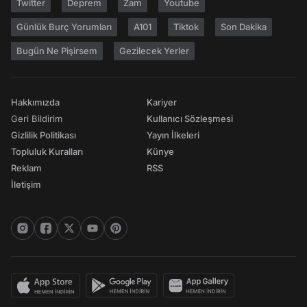
Twitter
Deprem
Zam
Youtube
Günlük Burç Yorumları
A101
Tiktok
Son Dakika
Bugün Ne Pişirsem
Gezilecek Yerler
Hakkımızda
Kariyer
Geri Bildirim
Kullanıcı Sözleşmesi
Gizlilik Politikası
Yayın İlkeleri
Topluluk Kuralları
Künye
Reklam
RSS
İletişim