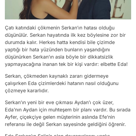
Çatı katındaki çökmenin Serkan’ın hatası olduğu
düşünülür. Serkan hayatında ilk kez böylesine zor bir
durumda kalır. Herkes hatta kendisi bile çizimde
yaptığı bir hata yüzünden bunların yaşandığını
düşünürken Serkan’ın asla böyle bir dikkatsizlik
yapmayacağına inanan tek bir kişi vardır: elbette Eda!
Serkan, çökmeden kaynaklı zararı gidermeye
çalışırken Eda çizimlerdeki hatanın nasıl olduğunu
çözmeye kararlıdır.
Serkan’ın yeni bir eve çıkması Aydan’ı çok üzer,
Eda’nın Aydan için muhteşem bir planı vardır. Bu sırada
Ayfer, çiçekçiye gelen müşterinin aslında Efe’nin
referansı ile değil Serkan sayesinde geldiğini öğrenir.
Eda Serkan’ın Selin’e olan davranışlarını yanlış