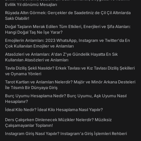
Evlilik Yıl dönümü Mesajları
Rüyada Altın Görmek: Gerçekler de Saadetiniz de Çil Çil Altınlarda
Saklı Olabilir!
Doğal Taşların Merak Edilen Tüm Etkileri, Enerjileri ve Şifa Alanları:
Hangi Doğal Taş Ne İşe Yarar?
Emojilerin Anlamları: 2023 WhatsApp, Instagram ve Twitter'da En
Çok Kullanılan Emojiler ve Anlamları
Atasözleri ve Anlamları: A'dan Z'ye Gündelik Hayatta En Sık
Kullanılan Atasözleri ve Anlamları
Tavla Diziliş Şekli Nasıldır? Erkek Tavlası ve Kız Tavlası Diziliş Şekilleri
ve Oynama Yönleri
Tarot Kartları ve Anlamları Nelerdir? Majör ve Minör Arkana Desteleri
İle Tılsımlı Bir Dünyaya Giriş
Burç Uyumu Hesaplama Nedir? Burç Uyumu, Aşk Uyumu Nasıl
Hesaplanır?
İdeal Kilo Nedir? İdeal Kilo Hesaplama Nasıl Yapılır?
Ders Çalışırken Dinlenecek Müzikler Nelerdir? Müziksiz
Çalışamayanlar Toplanın!
Instagram Giriş Nasıl Yapılır? Instagram'a Giriş İşlemleri Rehberi