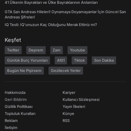
41 Ülkenin Bayrakları ve Ülke Bayraklarının Anlamları
GTA San Andreas Hileleri! Oynamaya Doyamayanlar İçin Güncel San
Andreas Şifreleri
IQ Testi: IQ'unuzun Kaç Olduğunu Merak Ettiniz mi?
Keşfet
Twitter
Deprem
Zam
Youtube
Günlük Burç Yorumları
A101
Tiktok
Son Dakika
Bugün Ne Pişirsem
Gezilecek Yerler
Hakkımızda
Kariyer
Geri Bildirim
Kullanıcı Sözleşmesi
Gizlilik Politikası
Yayın İlkeleri
Topluluk Kuralları
Künye
Reklam
RSS
İletişim