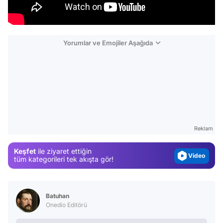
Yorumlar ve Emojiler Aşağıda
Video
Test
Gündem
Reklam
Magazin
Keşfet
ile ziyaret ettiğin
Video
tüm kategorileri tek akışta gör!
Test
Batuhan
Onedio Editörü