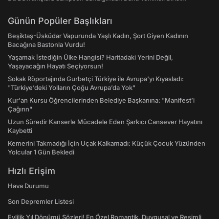
Günün Popüler Başlıkları
Beşiktaş-Üsküdar Vapurunda Yaşlı Kadın, Şort Giyen Kadının
Bacağına Bastonla Vurdu!
Yaşamak İstediğin Ülke Hangisi? Haritadaki Yerini Değil,
Yaşayacağın Hayatı Seçiyorsun!
Sokak Röportajında Gurbetçi Türkiye ile Avrupa'yı Kıyasladı:
"Türkiye’deki Yolların Çoğu Avrupa’da Yok"
Kur'an Kursu Öğrencilerinden Belediye Başkanına: "Manifest’i
Çağırın"
Uzun Süredir Kanserle Mücadele Eden Şarkıcı Cansever Hayatını
Kaybetti
Kemerini Takmadığı İçin Uçak Kalkamadı: Küçük Çocuk Yüzünden
Yolcular 1 Gün Bekledi
Hızlı Erişim
Hava Durumu
Son Depremler Listesi
Evlilik Yıl Dönümü Sözleri! En Özel Romantik, Duygusal ve Resimli