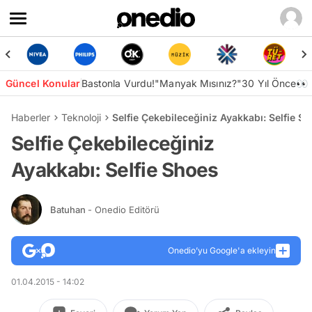
Güncel Konular
Bastonla Vurdu!
"Manyak Mısınız?"
30 Yıl Önce👀
Haberler
Teknoloji
Selfie Çekebileceğiniz Ayakkabı: Selfie S
Selfie Çekebileceğiniz
Ayakkabı: Selfie Shoes
Batuhan
- Onedio Editörü
Onedio’yu Google'a ekleyin
01.04.2015 - 14:02