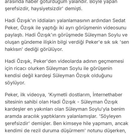
arasında haber götürdüğüm yalandır. Böyle yapan
şerefsizdir, haysiyetsizdir' demişti.
Hadi Özışık'ın iddiaları yalanlamasının ardından Sedat
Peker, Özışık ile yaptığı iki ayrı görüşmenin videosunu
paylaştı. Hadi Özışık'ın görüşmede Süleyman Soylu ve
oluşan gündeme ilişkin bilgi verdiği Peker'e sık sık 'sen
haklısın' dediği görülüyor.
Hadi Özışık, Peker'den videolarda adının geçmemesi
için ricacı olurken Süleyman Soylu ile görüşenin
kendisi değil kardeşi Süleyman Özışık olduğunu
söylüyor.
Peker, ilk videoya, 'Kıymetli dostlarım, İnternethaber
sitesinin sahibi olan Hadi Özışık - Süleyman Özışık
kardeşler en yakınları olan Süleyman Soylu'yla benim
aramda aracılık yaptıklarını yalanlamışlar. 'Söyleyen
şerefsizdir' demişler. Ben kimseye hile yapmam, ancak
kendimi de rezil duruma düşürmem' notunu düşerken,