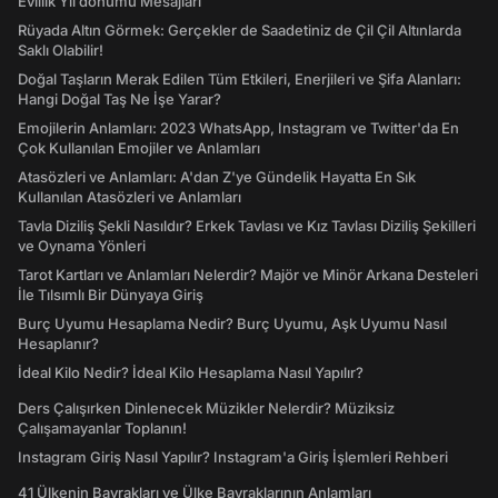
Evlilik Yıl dönümü Mesajları
Rüyada Altın Görmek: Gerçekler de Saadetiniz de Çil Çil Altınlarda
Saklı Olabilir!
Doğal Taşların Merak Edilen Tüm Etkileri, Enerjileri ve Şifa Alanları:
Hangi Doğal Taş Ne İşe Yarar?
Emojilerin Anlamları: 2023 WhatsApp, Instagram ve Twitter'da En
Çok Kullanılan Emojiler ve Anlamları
Atasözleri ve Anlamları: A'dan Z'ye Gündelik Hayatta En Sık
Kullanılan Atasözleri ve Anlamları
Tavla Diziliş Şekli Nasıldır? Erkek Tavlası ve Kız Tavlası Diziliş Şekilleri
ve Oynama Yönleri
Tarot Kartları ve Anlamları Nelerdir? Majör ve Minör Arkana Desteleri
İle Tılsımlı Bir Dünyaya Giriş
Burç Uyumu Hesaplama Nedir? Burç Uyumu, Aşk Uyumu Nasıl
Hesaplanır?
İdeal Kilo Nedir? İdeal Kilo Hesaplama Nasıl Yapılır?
Ders Çalışırken Dinlenecek Müzikler Nelerdir? Müziksiz
Çalışamayanlar Toplanın!
Instagram Giriş Nasıl Yapılır? Instagram'a Giriş İşlemleri Rehberi
41 Ülkenin Bayrakları ve Ülke Bayraklarının Anlamları