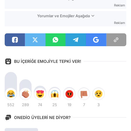
Reklam
Yorumlar ve Emojiler Aşağıda
Reklam
BU İÇERİĞE EMOJİYLE TEPKİ VER!
552
289
74
25
19
7
3
ONEDİO ÜYELERİ NE DİYOR?