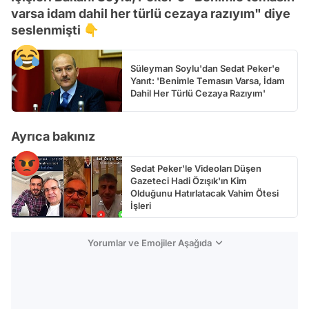
varsa idam dahil her türlü cezaya razıyım" diye
Video
seslenmişti 👇
Test
Süleyman Soylu'dan Sedat Peker'e
Yanıt: 'Benimle Temasın Varsa, İdam
Dahil Her Türlü Cezaya Razıyım'
Ayrıca bakınız
Sedat Peker'le Videoları Düşen
Gazeteci Hadi Özışık'ın Kim
Olduğunu Hatırlatacak Vahim Ötesi
İşleri
Yorumlar ve Emojiler Aşağıda