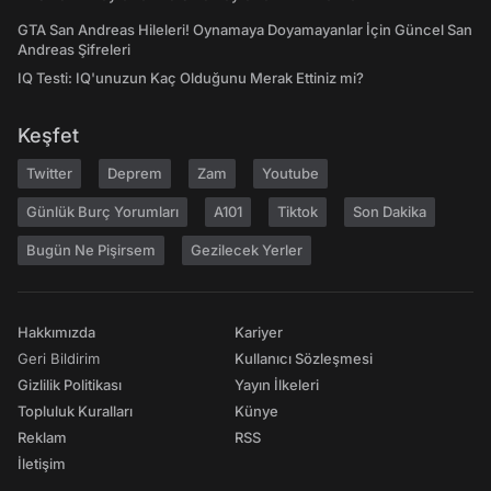
GTA San Andreas Hileleri! Oynamaya Doyamayanlar İçin Güncel San
Andreas Şifreleri
IQ Testi: IQ'unuzun Kaç Olduğunu Merak Ettiniz mi?
Keşfet
Twitter
Deprem
Zam
Youtube
Günlük Burç Yorumları
A101
Tiktok
Son Dakika
Bugün Ne Pişirsem
Gezilecek Yerler
Hakkımızda
Kariyer
Geri Bildirim
Kullanıcı Sözleşmesi
Gizlilik Politikası
Yayın İlkeleri
Topluluk Kuralları
Künye
Reklam
RSS
İletişim