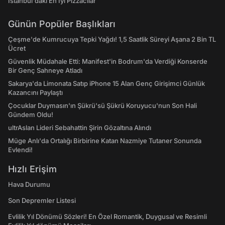
İstanbul'daki En İyi Pizzacılar
Günün Popüler Başlıkları
Çeşme'de Kumrucuya Tepki Yağdı! 1,5 Saatlik Süreyi Aşana 2 Bin TL
Ücret
Güvenlik Müdahale Etti: Manifest'in Bodrum'da Verdiği Konserde
Bir Genç Sahneye Atladı
Sakarya'da Limonata Satıp iPhone 15 Alan Genç Girişimci Günlük
Kazancını Paylaştı
Çocuklar Duymasın'ın Şükrü'sü Şükrü Koruyucu'nun Son Hali
Gündem Oldu!
ultrAslan Lideri Sebahattin Şirin Gözaltına Alındı
Müge Anlı'da Ortalığı Birbirine Katan Nazmiye Tutaner Sonunda
Evlendi!
Hızlı Erişim
Hava Durumu
Son Depremler Listesi
Evlilik Yıl Dönümü Sözleri! En Özel Romantik, Duygusal ve Resimli