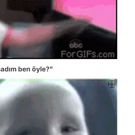
şadım ben öyle?"