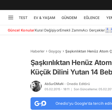
TEST
EV & YAŞAM
GÜNDEM
EĞLENCE
YE
Güncel Konular
Kural Değişiyor
Emekli Zammı
Acı Gerçekler
Haberler
Goygoy
Şaşkınlıktan Henüz Atom Ç
Şaşkınlıktan Henüz Atom
Küçük Dilini Yutan 14 Be
AbSurDMaN
- Onedio Editörü
05.02.2015 - 18:11
Son Güncelleme: 05.02.2015
Onedio’yu Google’da tercih edil