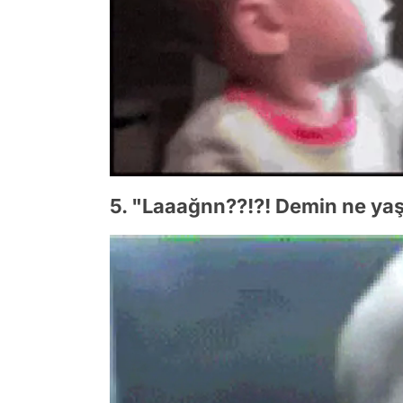
5. "Laaağnn??!?! Demin ne ya