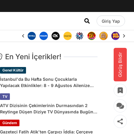
Giriş Yap
Görüş Bildir
En Yeni İçerikler!
Genel Kültür
İstanbul'da Bu Hafta Sonu Çocuklarla
Yapılacak Etkinlikler: 8 - 9 Ağustos Ailenize
Çok İyi Gelecek!
TV
ATV Dizisinin Çekimlerinin Durmasından 2
Reytinge Düşen Diziye TV Dünyasında Bugün
Yaşananlar
Gündem
Gazeteci Fatih Atik'ten Çarpıcı İddia: Çerçeve