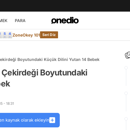
MEK
PARA
ZoneOkey 101
Seri Diz
ekirdeği Boyutundaki Küçük Dilini Yutan 14 Bebek
 Çekirdeği Boyutundaki
bek
 - 18:31
en kaynak olarak ekleyin