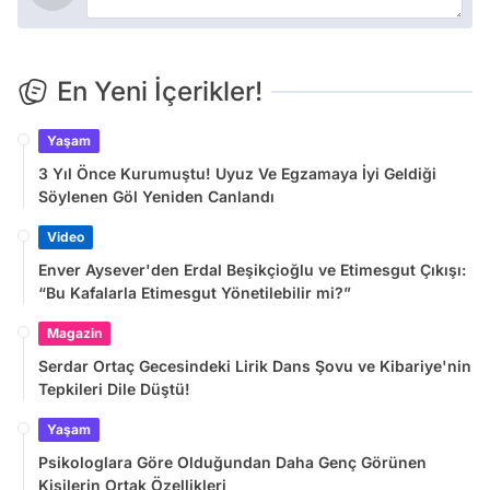
En Yeni İçerikler!
Yaşam
3 Yıl Önce Kurumuştu! Uyuz Ve Egzamaya İyi Geldiği
Söylenen Göl Yeniden Canlandı
Video
Enver Aysever'den Erdal Beşikçioğlu ve Etimesgut Çıkışı:
“Bu Kafalarla Etimesgut Yönetilebilir mi?”
Magazin
Serdar Ortaç Gecesindeki Lirik Dans Şovu ve Kibariye'nin
Tepkileri Dile Düştü!
Yaşam
Psikologlara Göre Olduğundan Daha Genç Görünen
Kişilerin Ortak Özellikleri