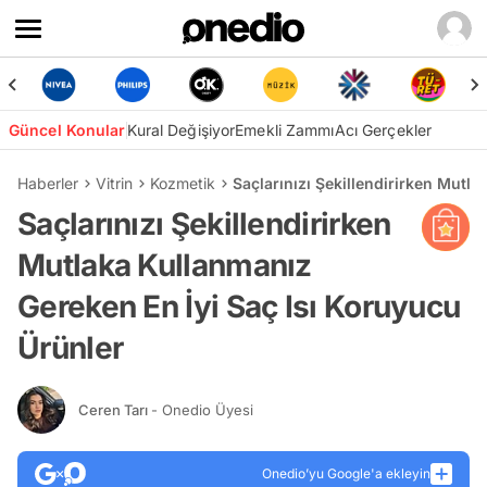
Güncel Konular
Kural Değişiyor
Emekli Zammı
Acı Gerçekler
Haberler
Vitrin
Kozmetik
Saçlarınızı Şekillendirirken Mutl
Saçlarınızı Şekillendirirken
Mutlaka Kullanmanız
Gereken En İyi Saç Isı Koruyucu
Ürünler
Ceren Tarı
- Onedio Üyesi
Onedio’yu Google'a ekleyin