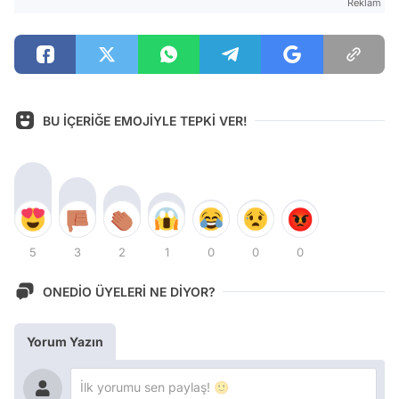
Reklam
BU İÇERİĞE EMOJİYLE TEPKİ VER!
5
3
2
1
0
0
0
ONEDİO ÜYELERİ NE DİYOR?
Yorum Yazın