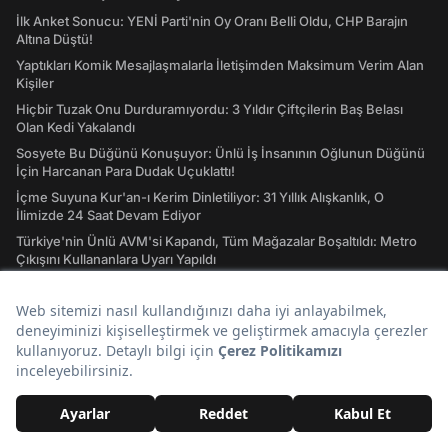
İlk Anket Sonucu: YENİ Parti'nin Oy Oranı Belli Oldu, CHP Barajın
Altına Düştü!
Yaptıkları Komik Mesajlaşmalarla İletişimden Maksimum Verim Alan
Kişiler
Hiçbir Tuzak Onu Durduramıyordu: 3 Yıldır Çiftçilerin Baş Belası
Olan Kedi Yakalandı
Sosyete Bu Düğünü Konuşuyor: Ünlü İş İnsanının Oğlunun Düğünü
İçin Harcanan Para Dudak Uçuklattı!
İçme Suyuna Kur'an-ı Kerim Dinletiliyor: 31 Yıllık Alışkanlık, O
İlimizde 24 Saat Devam Ediyor
Türkiye'nin Ünlü AVM'si Kapandı, Tüm Mağazalar Boşaltıldı: Metro
Çıkışını Kullananlara Uyarı Yapıldı
Hızlı Erişim
Hava Durumu
Son Depremler Listesi
Evlilik Yıl Dönümü Sözleri! En Özel Romantik, Duygusal ve Resimli
Evlilik Yıl dönümü Mesajları
Rüyada Altın Görmek: Gerçekler de Saadetiniz de Çil Çil Altınlarda