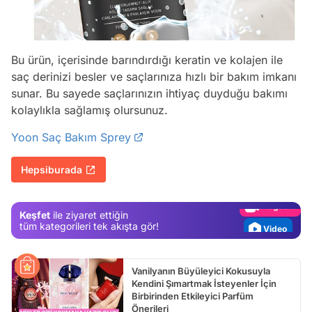
Bu ürün, içerisinde barındırdığı keratin ve kolajen ile
saç derinizi besler ve saçlarınıza hızlı bir bakım imkanı
sunar. Bu sayede saçlarınızın ihtiyaç duyduğu bakımı
kolaylıkla sağlamış olursunuz.
Video
Yoon Saç Bakım Sprey
Test
Hepsiburada
Gündem
Magazin
Keşfet
ile ziyaret ettiğin
Video
tüm kategorileri tek akışta gör!
Test
Vanilyanın Büyüleyici Kokusuyla
Kendini Şımartmak İsteyenler İçin
Birbirinden Etkileyici Parfüm
Önerileri