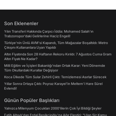
Son Eklenenler
Yılın Transferi Hakkında Çarpıcı İddia: Mohamed Salah'ın
Trabzonspor’daki Gelirlerine Haciz Engeli!
Türkiye'nin Ünlü AVM'si Kapandı, Tüm Mağazalar Boşaltıldı: Metro
Çıkışını Kullananlara Uyarı Yapıldı
Altın Fiyatında Son 28 Haftanın Rekoru Kırıldı: 7 Ağustos Cuma Gram
Altın Fiyatı Ne Kadar?
Milli Eğitim ve İçişleri Bakanlığı’ndan Ortak Karar: Yeni Dönemde
Tüm Okullardaki Kurallar Değişiyor
Koca Ülkede Tüm Sular Zehirli Çıktı: Temizlemesi Asırlar Sürecek
Yıllar Sonra Ortaya Çıktı: Poyraz Karayel'in Meltem'i Hare Sürel
Evlendi!
Günün Popüler Başlıkları
Yalnızca Milenyum Çocukları 2000'lilerin Çok İyi Bildiği Şeyler
Fatih Altaylı'dan Erdal Beşikçioğlu'na Ağır Eleştiri: "Ulan Siz Kamu