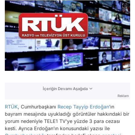
İçeriğin Devamı Aşağıda
Reklam
RTÜK
, Cumhurbaşkanı
Recep Tayyip Erdoğan
’ın
bayram mesajında uyukladığı görüntüler hakkındaki bir
yorum nedeniyle TELE1 TV’ye yüzde 3 para cezası
kesti. Ayrıca Erdoğan’ın konusundaki yazısı ile