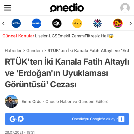
Güncel Konular
Liseler-LGS
Emekli Zammı
Filtresiz Hali😱
Haberler
Gündem
RTÜK'ten İki Kanala Fatih Altaylı ve 'Er
RTÜK'ten İki Kanala Fatih Altaylı
ve 'Erdoğan'ın Uyuklaması
Görüntüsü' Cezası
Emre Ordu
- Onedio Haber ve Gündem Editörü
Onedio’yu Google'a ekleyin
28.07.2021 - 18:31