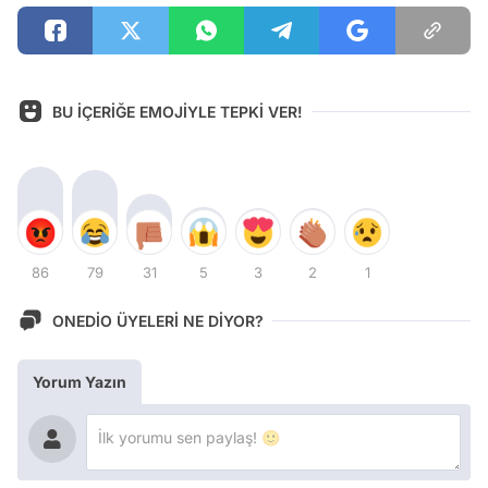
BU İÇERİĞE EMOJİYLE TEPKİ VER!
86
79
31
5
3
2
1
ONEDİO ÜYELERİ NE DİYOR?
Yorum Yazın