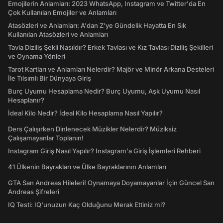
Emojilerin Anlamları: 2023 WhatsApp, Instagram ve Twitter'da En
Çok Kullanılan Emojiler ve Anlamları
Atasözleri ve Anlamları: A'dan Z'ye Gündelik Hayatta En Sık
Kullanılan Atasözleri ve Anlamları
Tavla Diziliş Şekli Nasıldır? Erkek Tavlası ve Kız Tavlası Diziliş Şekilleri
ve Oynama Yönleri
Tarot Kartları ve Anlamları Nelerdir? Majör ve Minör Arkana Desteleri
İle Tılsımlı Bir Dünyaya Giriş
Burç Uyumu Hesaplama Nedir? Burç Uyumu, Aşk Uyumu Nasıl
Hesaplanır?
İdeal Kilo Nedir? İdeal Kilo Hesaplama Nasıl Yapılır?
Ders Çalışırken Dinlenecek Müzikler Nelerdir? Müziksiz
Çalışamayanlar Toplanın!
Instagram Giriş Nasıl Yapılır? Instagram'a Giriş İşlemleri Rehberi
41 Ülkenin Bayrakları ve Ülke Bayraklarının Anlamları
GTA San Andreas Hileleri! Oynamaya Doyamayanlar İçin Güncel San
Andreas Şifreleri
IQ Testi: IQ'unuzun Kaç Olduğunu Merak Ettiniz mi?