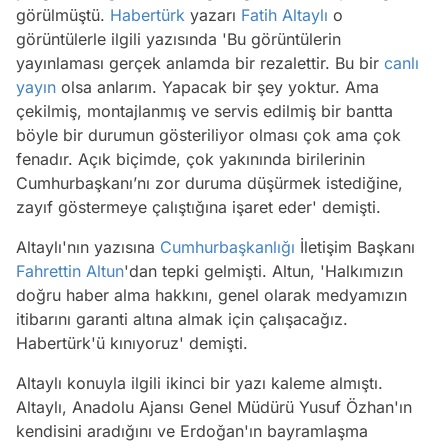
görülmüştü.
Habertürk
yazarı
Fatih Altaylı
o
görüntülerle ilgili yazısında 'Bu görüntülerin
yayınlaması gerçek anlamda bir rezalettir. Bu bir
canlı
yayın
olsa anlarım. Yapacak bir şey yoktur. Ama
çekilmiş, montajlanmış ve servis edilmiş bir bantta
böyle bir durumun gösteriliyor olması çok ama çok
fenadır. Açık biçimde, çok yakınında birilerinin
Cumhurbaşkanı’nı zor duruma düşürmek istediğine,
zayıf göstermeye çalıştığına işaret eder' demişti.
Altaylı'nın yazısına
Cumhurbaşkanlığı
İletişim Başkanı
Fahrettin Altun
'dan tepki gelmişti. Altun, 'Halkımızın
doğru haber alma hakkını, genel olarak medyamızın
itibarını garanti altına almak için çalışacağız.
Habertürk'ü kınıyoruz' demişti.
Altaylı konuyla ilgili ikinci bir yazı kaleme almıştı.
Altaylı, Anadolu Ajansı Genel Müdürü Yusuf Özhan'ın
kendisini aradığını ve Erdoğan'ın bayramlaşma