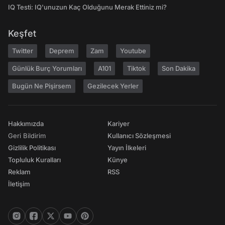
IQ Testi: IQ'unuzun Kaç Olduğunu Merak Ettiniz mi?
Keşfet
Twitter
Deprem
Zam
Youtube
Günlük Burç Yorumları
A101
Tiktok
Son Dakika
Bugün Ne Pişirsem
Gezilecek Yerler
Hakkımızda
Kariyer
Geri Bildirim
Kullanıcı Sözleşmesi
Gizlilik Politikası
Yayın İlkeleri
Topluluk Kuralları
Künye
Reklam
RSS
İletişim