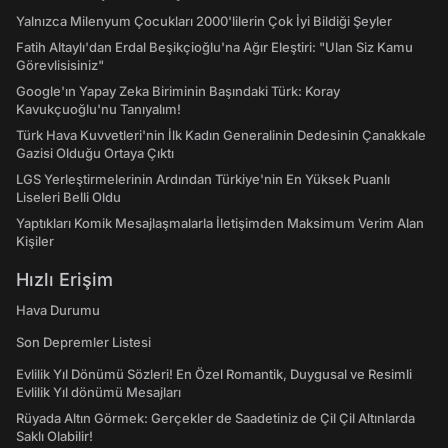
Yalnızca Milenyum Çocukları 2000'lilerin Çok İyi Bildiği Şeyler
Fatih Altaylı'dan Erdal Beşikçioğlu'na Ağır Eleştiri: "Ulan Siz Kamu
Görevlisisiniz"
Google'ın Yapay Zeka Biriminin Başındaki Türk: Koray
Kavukçuoğlu'nu Tanıyalım!
Türk Hava Kuvvetleri'nin İlk Kadın Generalinin Dedesinin Çanakkale
Gazisi Olduğu Ortaya Çıktı
LGS Yerleştirmelerinin Ardından Türkiye'nin En Yüksek Puanlı
Liseleri Belli Oldu
Yaptıkları Komik Mesajlaşmalarla İletişimden Maksimum Verim Alan
Kişiler
Hızlı Erişim
Hava Durumu
Son Depremler Listesi
Evlilik Yıl Dönümü Sözleri! En Özel Romantik, Duygusal ve Resimli
Evlilik Yıl dönümü Mesajları
Rüyada Altın Görmek: Gerçekler de Saadetiniz de Çil Çil Altınlarda
Saklı Olabilir!