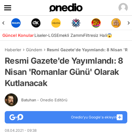
Güncel Konular
Liseler-LGS
Emekli Zammı
Filtresiz Hali😱
Haberler
Gündem
Resmi Gazete'de Yayımlandı: 8 Nisan 'Ro
Resmi Gazete'de Yayımlandı: 8
Nisan 'Romanlar Günü' Olarak
Kutlanacak
Batuhan
- Onedio Editörü
Onedio’yu Google'a ekleyin
08.04.2021 - 09:38