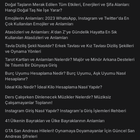
Doğal Taşların Merak Edilen Tüm Etkileri, Enerjileri ve Şifa Alanları:
Hangi Doğal Taş Ne İşe Yarar?
Emojilerin Anlamları: 2023 WhatsApp, Instagram ve Twitter'da En
Çok Kullanılan Emojiler ve Anlamları
Atasözleri ve Anlamları: A'dan Z'ye Gündelik Hayatta En Sık
Kullanılan Atasözleri ve Anlamları
Tavla Diziliş Şekli Nasıldır? Erkek Tavlası ve Kız Tavlası Diziliş Şekilleri
ve Oynama Yönleri
Tarot Kartları ve Anlamları Nelerdir? Majör ve Minör Arkana Desteleri
İle Tılsımlı Bir Dünyaya Giriş
Burç Uyumu Hesaplama Nedir? Burç Uyumu, Aşk Uyumu Nasıl
Hesaplanır?
İdeal Kilo Nedir? İdeal Kilo Hesaplama Nasıl Yapılır?
Ders Çalışırken Dinlenecek Müzikler Nelerdir? Müziksiz
Çalışamayanlar Toplanın!
Instagram Giriş Nasıl Yapılır? Instagram'a Giriş İşlemleri Rehberi
41 Ülkenin Bayrakları ve Ülke Bayraklarının Anlamları
GTA San Andreas Hileleri! Oynamaya Doyamayanlar İçin Güncel San
Andreas Şifreleri