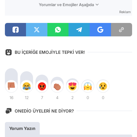
Yorumlar ve Emojiler Aşağıda
Reklam
BU İÇERİĞE EMOJİYLE TEPKİ VER!
16
12
7
4
2
0
0
ONEDİO ÜYELERİ NE DİYOR?
Yorum Yazın