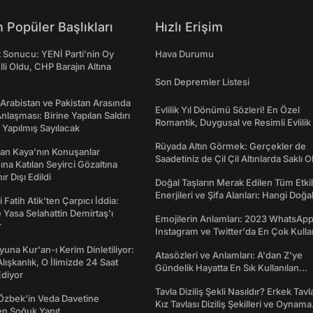
 Popüler Başlıkları
Hızlı Erişim
t Sonucu: YENİ Parti'nin Oy
Hava Durumu
lli Oldu, CHP Barajın Altına
Son Depremler Listesi
 Arabistan ve Pakistan Arasında
Evlilik Yıl Dönümü Sözleri! En Özel
laşması: Birine Yapılan Saldırı
Romantik, Duygusal ve Resimli Evlilik 
Yapılmış Sayılacak
dönümü Mesajları
Rüyada Altın Görmek: Gerçekler de
an Kaya’nın Konuşanlar
Saadetiniz de Çil Çil Altınlarda Saklı Ol
na Katılan Seyirci Gözaltına
nır Dışı Edildi
Doğal Taşların Merak Edilen Tüm Etkil
Enerjileri ve Şifa Alanları: Hangi Doğa
 Fatih Atik'ten Çarpıcı İddia:
Ne İşe Yarar?
Yasa Selahattin Demirtaş'ı
Emojilerin Anlamları: 2023 WhatsApp
r
Instagram ve Twitter'da En Çok Kulla
Emojiler ve Anlamları
una Kur'an-ı Kerim Dinletiliyor:
Atasözleri ve Anlamları: A'dan Z'ye
 Alışkanlık, O İlimizde 24 Saat
Gündelik Hayatta En Sık Kullanılan
diyor
Atasözleri ve Anlamları
Tavla Diziliş Şekli Nasıldır? Erkek Tavl
Özbek'in Veda Davetine
Kız Tavlası Diziliş Şekilleri ve Oynama
en Soğuk Yanıt