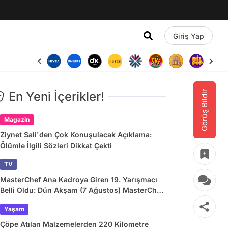
Giriş Yap
Görüş Bildir
En Yeni İçerikler!
Magazin
Ziynet Sali'den Çok Konuşulacak Açıklama:
Ölümle İlgili Sözleri Dikkat Çekti
TV
MasterChef Ana Kadroya Giren 19. Yarışmacı
Belli Oldu: Dün Akşam (7 Ağustos) MasterChef
Önlüğü Kazanan İsim
Yaşam
Çöpe Atılan Malzemelerden 220 Kilometre