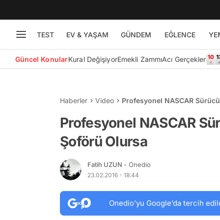
TEST
EV & YAŞAM
GÜNDEM
EĞLENCE
YE
Güncel Konular
Kural Değişiyor
Emekli Zammı
Acı Gerçekler
Haberler
Video
Profesyonel NASCAR Sürücüsü
Profesyonel NASCAR Sürü
Şoförü Olursa
Fatih UZUN
- Onedio
23.02.2016 - 18:44
Onedio’yu Google’da tercih edil