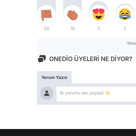
28
16
5
2
Yoru
ONEDİO ÜYELERİ NE DİYOR?
Yorum Yazın