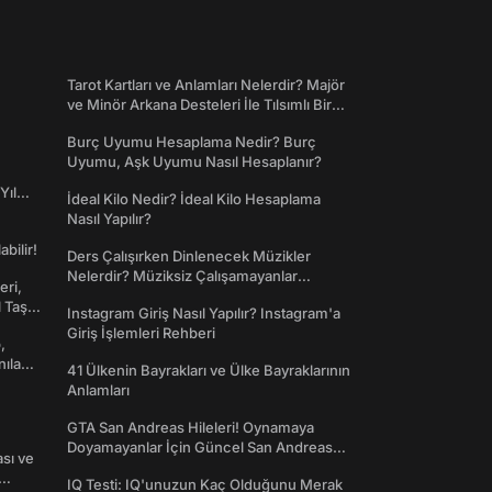
Tarot Kartları ve Anlamları Nelerdir? Majör
ve Minör Arkana Desteleri İle Tılsımlı Bir
Dünyaya Giriş
Burç Uyumu Hesaplama Nedir? Burç
Uyumu, Aşk Uyumu Nasıl Hesaplanır?
Yıl
İdeal Kilo Nedir? İdeal Kilo Hesaplama
Nasıl Yapılır?
abilir!
Ders Çalışırken Dinlenecek Müzikler
Nelerdir? Müziksiz Çalışamayanlar
eri,
Toplanın!
l Taş
Instagram Giriş Nasıl Yapılır? Instagram'a
Giriş İşlemleri Rehberi
,
nılan
41 Ülkenin Bayrakları ve Ülke Bayraklarının
Anlamları
GTA San Andreas Hileleri! Oynamaya
Doyamayanlar İçin Güncel San Andreas
ası ve
Şifreleri
IQ Testi: IQ'unuzun Kaç Olduğunu Merak