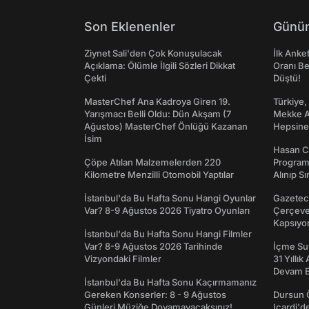
Son Eklenenler
Günün
Ziynet Sali'den Çok Konuşulacak
İlk Anke
Açıklama: Ölümle İlgili Sözleri Dikkat
Oranı Be
Çekti
Düştü!
MasterChef Ana Kadroya Giren 19.
Türkiye,
Yarışmacı Belli Oldu: Dün Akşam (7
Mekke An
Ağustos) MasterChef Önlüğü Kazanan
Hepsine 
İsim
Hasan C
Çöpe Atılan Malzemelerden 220
Programı
Kilometre Menzilli Otomobil Yaptılar
Alınıp Sı
İstanbul'da Bu Hafta Sonu Hangi Oyunlar
Gazeteci
Var? 8-9 Ağustos 2026 Tiyatro Oyunları
Çerçeve 
Kapsıyo
İstanbul'da Bu Hafta Sonu Hangi Filmler
Var? 8-9 Ağustos 2026 Tarihinde
İçme Suy
Vizyondaki Filmler
31 Yıllık
Devam E
İstanbul'da Bu Hafta Sonu Kaçırmamanız
Gereken Konserler: 8 - 9 Ağustos
Dursun 
Günleri Müziğe Doyamayacaksınız!
Icardi'd