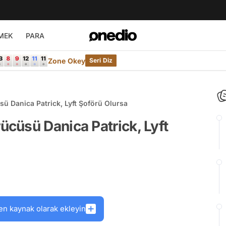
MEK
PARA
Zone Okey
Seri Diz
 Danica Patrick, Lyft Şoförü Olursa
cüsü Danica Patrick, Lyft
en kaynak olarak ekleyin