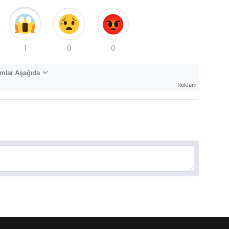
1
0
0
mlar Aşağıda
Reklam