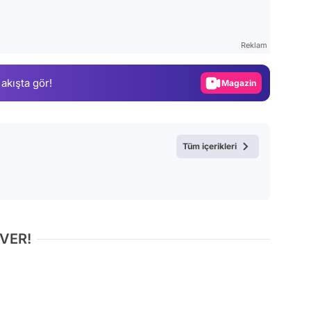
Video
Test
Reklam
Gündem
 akışta gör!
Magazin
Video
Test
Tüm içerikleri
 VER!