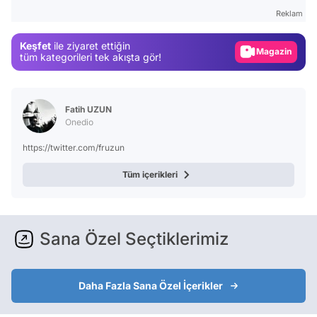
Test
Reklam
Gündem
Keşfet
ile ziyaret ettiğin
Magazin
tüm kategorileri tek akışta gör!
Video
Test
Fatih UZUN
Onedio
https://twitter.com/fruzun
Tüm içerikleri
Sana Özel Seçtiklerimiz
Daha Fazla Sana Özel İçerikler