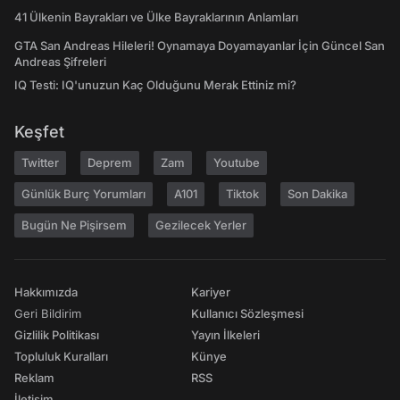
41 Ülkenin Bayrakları ve Ülke Bayraklarının Anlamları
GTA San Andreas Hileleri! Oynamaya Doyamayanlar İçin Güncel San
Andreas Şifreleri
IQ Testi: IQ'unuzun Kaç Olduğunu Merak Ettiniz mi?
Keşfet
Twitter
Deprem
Zam
Youtube
Günlük Burç Yorumları
A101
Tiktok
Son Dakika
Bugün Ne Pişirsem
Gezilecek Yerler
Hakkımızda
Kariyer
Geri Bildirim
Kullanıcı Sözleşmesi
Gizlilik Politikası
Yayın İlkeleri
Topluluk Kuralları
Künye
Reklam
RSS
İletişim