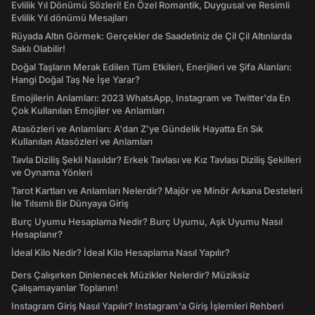
Evlilik Yıl Dönümü Sözleri! En Özel Romantik, Duygusal ve Resimli
Evlilik Yıl dönümü Mesajları
Rüyada Altın Görmek: Gerçekler de Saadetiniz de Çil Çil Altınlarda
Saklı Olabilir!
Doğal Taşların Merak Edilen Tüm Etkileri, Enerjileri ve Şifa Alanları:
Hangi Doğal Taş Ne İşe Yarar?
Emojilerin Anlamları: 2023 WhatsApp, Instagram ve Twitter'da En
Çok Kullanılan Emojiler ve Anlamları
Atasözleri ve Anlamları: A'dan Z'ye Gündelik Hayatta En Sık
Kullanılan Atasözleri ve Anlamları
Tavla Diziliş Şekli Nasıldır? Erkek Tavlası ve Kız Tavlası Diziliş Şekilleri
ve Oynama Yönleri
Tarot Kartları ve Anlamları Nelerdir? Majör ve Minör Arkana Desteleri
İle Tılsımlı Bir Dünyaya Giriş
Burç Uyumu Hesaplama Nedir? Burç Uyumu, Aşk Uyumu Nasıl
Hesaplanır?
İdeal Kilo Nedir? İdeal Kilo Hesaplama Nasıl Yapılır?
Ders Çalışırken Dinlenecek Müzikler Nelerdir? Müziksiz
Çalışamayanlar Toplanın!
Instagram Giriş Nasıl Yapılır? Instagram'a Giriş İşlemleri Rehberi