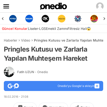
Güncel Konular
Liseler-LGS
Emekli Zammı
Filtresiz Hali😱
Haberler
Video
Pringles Kutusu ve Zarlarla Yapılan Muhteş
Pringles Kutusu ve Zarlarla
Yapılan Muhteşem Hareket
Fatih UZUN
- Onedio
Onedio’yu Google'a ekleyin
18.02.2016 - 21:08