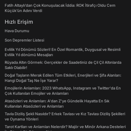
Fatih Altaylı’dan Çok Konuşulacak İddia: ROK İtirafçı Oldu Cem
Küçük’ün Adını Verdi
Hızlı Erişim
Hava Durumu
Son Depremler Listesi
Evlilik Yıl Dönümü Sözleri! En Özel Romantik, Duygusal ve Resimli
Evlilik Yıl dönümü Mesajları
Rüyada Altın Görmek: Gerçekler de Saadetiniz de Çil Çil Altınlarda
Saklı Olabilir!
Doğal Taşların Merak Edilen Tüm Etkileri, Enerjileri ve Şifa Alanları:
Hangi Doğal Taş Ne İşe Yarar?
Emojilerin Anlamları: 2023 WhatsApp, Instagram ve Twitter'da En
Çok Kullanılan Emojiler ve Anlamları
Atasözleri ve Anlamları: A'dan Z'ye Gündelik Hayatta En Sık
Kullanılan Atasözleri ve Anlamları
Tavla Diziliş Şekli Nasıldır? Erkek Tavlası ve Kız Tavlası Diziliş Şekilleri
ve Oynama Yönleri
Tarot Kartları ve Anlamları Nelerdir? Majör ve Minör Arkana Desteleri