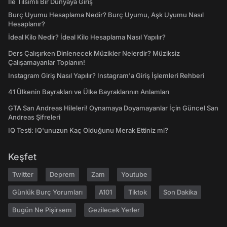
İle Tılsımlı Bir Dünyaya Giriş
Burç Uyumu Hesaplama Nedir? Burç Uyumu, Aşk Uyumu Nasıl
Hesaplanır?
İdeal Kilo Nedir? İdeal Kilo Hesaplama Nasıl Yapılır?
Ders Çalışırken Dinlenecek Müzikler Nelerdir? Müziksiz
Çalışamayanlar Toplanın!
Instagram Giriş Nasıl Yapılır? Instagram'a Giriş İşlemleri Rehberi
41 Ülkenin Bayrakları ve Ülke Bayraklarının Anlamları
GTA San Andreas Hileleri! Oynamaya Doyamayanlar İçin Güncel San
Andreas Şifreleri
IQ Testi: IQ'unuzun Kaç Olduğunu Merak Ettiniz mi?
Keşfet
Twitter
Deprem
Zam
Youtube
Günlük Burç Yorumları
A101
Tiktok
Son Dakika
Bugün Ne Pişirsem
Gezilecek Yerler