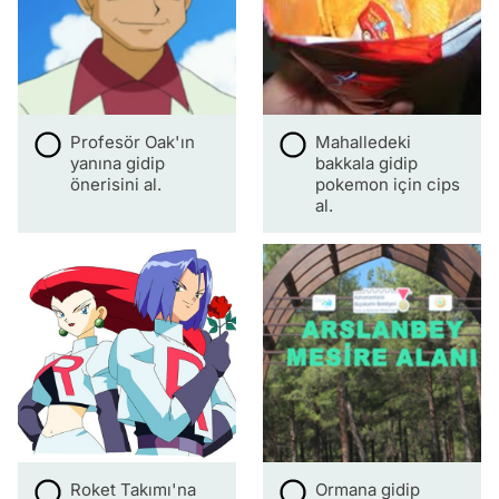
Profesör Oak'ın
Mahalledeki
yanına gidip
bakkala gidip
önerisini al.
pokemon için cips
al.
Roket Takımı'na
Ormana gidip