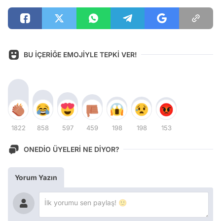
BU İÇERİĞE EMOJİYLE TEPKİ VER!
1822
858
597
459
198
198
153
ONEDİO ÜYELERİ NE DİYOR?
Yorum Yazın