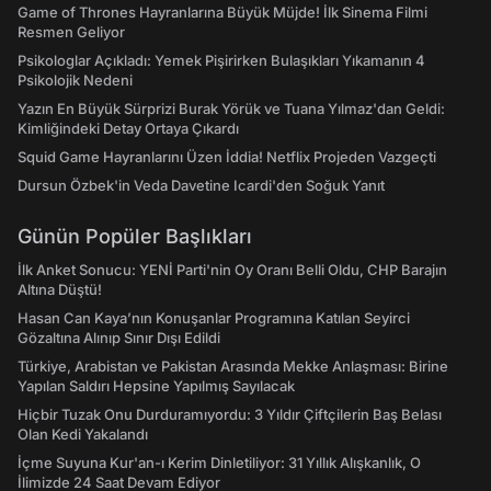
Game of Thrones Hayranlarına Büyük Müjde! İlk Sinema Filmi
Resmen Geliyor
Psikologlar Açıkladı: Yemek Pişirirken Bulaşıkları Yıkamanın 4
Psikolojik Nedeni
Yazın En Büyük Sürprizi Burak Yörük ve Tuana Yılmaz'dan Geldi:
Kimliğindeki Detay Ortaya Çıkardı
Squid Game Hayranlarını Üzen İddia! Netflix Projeden Vazgeçti
Dursun Özbek'in Veda Davetine Icardi'den Soğuk Yanıt
Günün Popüler Başlıkları
İlk Anket Sonucu: YENİ Parti'nin Oy Oranı Belli Oldu, CHP Barajın
Altına Düştü!
Hasan Can Kaya’nın Konuşanlar Programına Katılan Seyirci
Gözaltına Alınıp Sınır Dışı Edildi
Türkiye, Arabistan ve Pakistan Arasında Mekke Anlaşması: Birine
Yapılan Saldırı Hepsine Yapılmış Sayılacak
Hiçbir Tuzak Onu Durduramıyordu: 3 Yıldır Çiftçilerin Baş Belası
Olan Kedi Yakalandı
İçme Suyuna Kur'an-ı Kerim Dinletiliyor: 31 Yıllık Alışkanlık, O
İlimizde 24 Saat Devam Ediyor