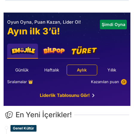
Oyun Oyna, Puan Kazan, Lider Ol!
Şimdi Oyna
Ayın ilk 3’ü!
Günlük
Haftalık
Aylık
Yıllık
Sıralamalar 👑
Kazanılan puan
Liderlik Tablosunu Gör!
En Yeni İçerikler!
Genel Kültür