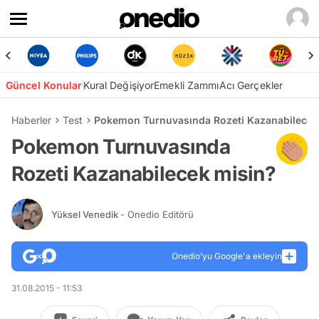
Güncel Konular
Kural Değişiyor
Emekli Zammı
Acı Gerçekler
Haberler
Test
Pokemon Turnuvasında Rozeti Kazanabilecek
Pokemon Turnuvasında
Rozeti Kazanabilecek misin?
Yüksel Venedik
- Onedio Editörü
Onedio’yu Google'a ekleyin
31.08.2015 - 11:53