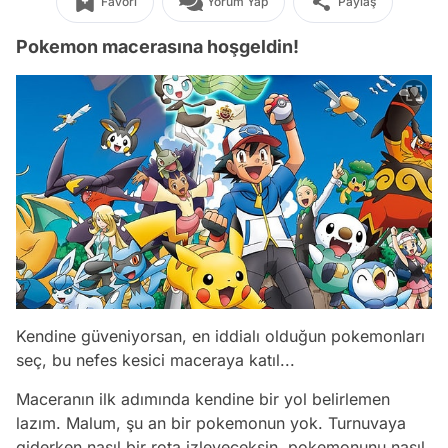
Favori
Yorum Yap
Paylaş
Pokemon macerasına hoşgeldin!
Kendine güveniyorsan, en iddialı olduğun pokemonları
seç, bu nefes kesici maceraya katıl...
Maceranın ilk adımında kendine bir yol belirlemen
lazım. Malum, şu an bir pokemonun yok. Turnuvaya
giderken nasıl bir rota izleyeceksin, pokemonunu nasıl