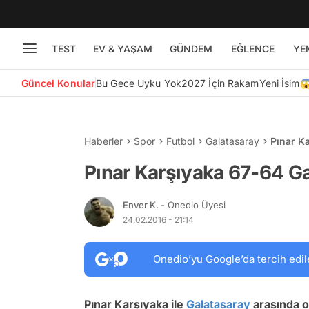
TEST
EV & YAŞAM
GÜNDEM
EĞLENCE
YE
Güncel Konular
Bu Gece Uyku Yok
2027 İçin Rakam
Yeni İsim
Haberler
Spor
Futbol
Galatasaray
Pınar K
Pınar Karşıyaka 67-64 G
Enver K.
- Onedio Üyesi
24.02.2016 - 21:14
Onedio’yu Google’da tercih edil
Pınar Karşıyaka ile
Galatasaray
arasında o