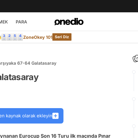
MEK
PARA

ZoneOkey 101
Seri Diz
arşıyaka 67-64 Galatasaray
alatasaray
en kaynak olarak ekleyin
ynanan Eurocup Son 16 Turu ilk maçında Pınar