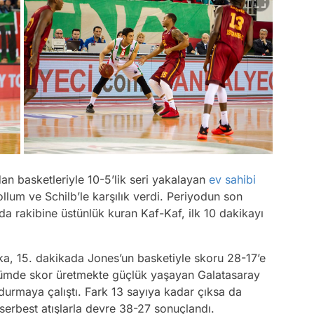
dan basketleriyle 10-5’lik seri yakalayan
ev sahibi
lum ve Schilb’le karşılık verdi. Periyodun son
a rakibine üstünlük kuran Kaf-Kaf, ilk 10 dakikayı
aka, 15. dakikada Jones’un basketiyle skoru 28-17’e
bölümde skor üretmekte güçlük yaşayan Galatasaray
urmaya çalıştı. Fark 13 sayıya kadar çıksa da
 serbest atışlarla devre 38-27 sonuçlandı.