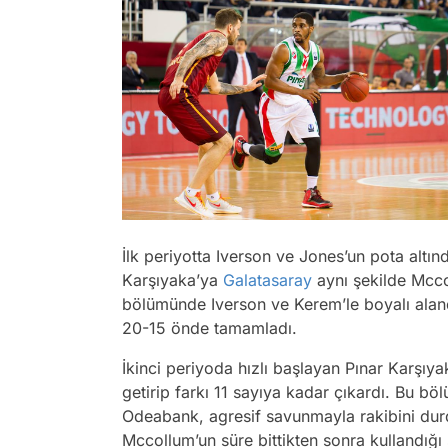
İlk periyotta Iverson ve Jones’un pota altın
Karşıyaka’ya
Galatasaray
aynı şekilde Mccol
bölümünde Iverson ve Kerem’le boyalı aland
20-15 önde tamamladı.
İkinci periyoda hızlı başlayan Pınar Karşıy
getirip farkı 11 sayıya kadar çıkardı. Bu 
Odeabank, agresif savunmayla rakibini durd
Mccollum’un süre bittikten sonra kullandığı