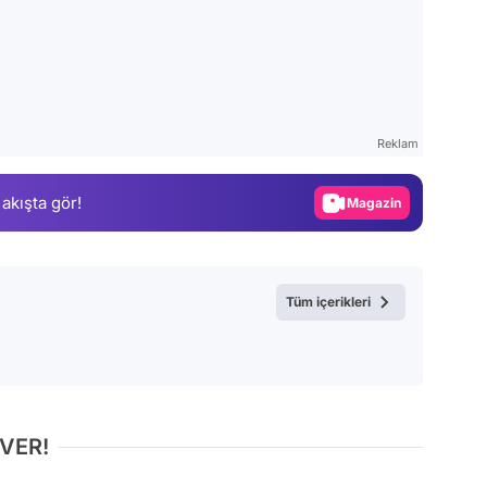
Video
Test
Reklam
Gündem
 akışta gör!
Magazin
Video
Test
Tüm içerikleri
 VER!