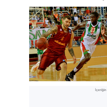
İçeriği