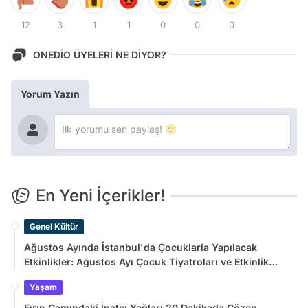
12
3
1
1
0
0
0
ONEDİO ÜYELERİ NE DİYOR?
Yorum Yazın
En Yeni İçerikler!
Genel Kültür
Ağustos Ayında İstanbul'da Çocuklarla Yapılacak
Etkinlikler: Ağustos Ayı Çocuk Tiyatroları ve Etkinlik
Takvimi
Yaşam
Fırın Camındaki İnatçı Yağları 20 Dakikada Çözen