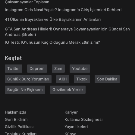
Çalışamayanlar Toplanın!
Instagram Giriş Nasıl Yapılır? Instagram'a Giriş İşlemleri Rehberi
41 Ülkenin Bayrakları ve Ülke Bayraklarının Anlamları
GTA San Andreas Hileleri! Oynamaya Doyamayanlar İçin Güncel San
Andreas Şifreleri
IQ Testi: IQ'unuzun Kaç Olduğunu Merak Ettiniz mi?
Keşfet
Twitter
Deprem
Zam
Youtube
Günlük Burç Yorumları
A101
Tiktok
Son Dakika
Bugün Ne Pişirsem
Gezilecek Yerler
Hakkımızda
Kariyer
Geri Bildirim
Kullanıcı Sözleşmesi
Gizlilik Politikası
Yayın İlkeleri
Topluluk Kuralları
Künye