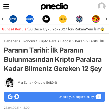
Güncel Konular
Bu Gece Uyku Yok
2027 İçin Rakam
Yeni İsim😱
Haberler
Ekonomi
Kripto Para
Bitcoin
Paranın Tarihi: İlk
Paranın Tarihi: İlk Paranın
Bulunmasından Kripto Paralara
Kadar Bilmeniz Gereken 12 Şey
Mia Zona
- Onedio Editörü
Onedio’yu Google'a ekleyin
28.04.2021 - 13:00