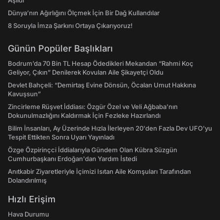
Aşıldı
Dünya’nın Ağırlığını Ölçmek İçin Bir Dağ Kullandılar
8 Soruyla İmza Şarkını Ortaya Çıkarıyoruz!
Günün Popüler Başlıkları
Bodrum’da 70 Bin TL Hesap Ödedikleri Mekandan “Rahmi Koç
Geliyor, Çıkın” Denilerek Kovulan Aile Şikayetçi Oldu
Devlet Bahçeli: “Demirtaş Evine Dönsün, Öcalan Umut Hakkına
Kavuşsun”
Zincirleme Rüşvet İddiası: Özgür Özel ve Veli Ağbaba’nın
Dokunulmazlığını Kaldırmak İçin Fezleke Hazırlandı
Bilim İnsanları, Ay Üzerinde Hızla İlerleyen 20'den Fazla Dev UFO'yu
Tespit Ettikten Sonra Uyarı Yayınladı
Özge Özpirinçci İddialarıyla Gündem Olan Kübra Süzgün
Cumhurbaşkanı Erdoğan'dan Yardım İstedi
Anıtkabir Ziyaretleriyle İçimizi Isıtan Aile Komşuları Tarafından
Dolandırılmış
Hızlı Erişim
Hava Durumu