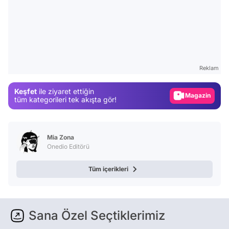
Video
Test
Gündem
Reklam
Magazin
Keşfet
ile ziyaret ettiğin
Video
tüm kategorileri tek akışta gör!
Test
Mia Zona
Onedio Editörü
Tüm içerikleri
Sana Özel Seçtiklerimiz