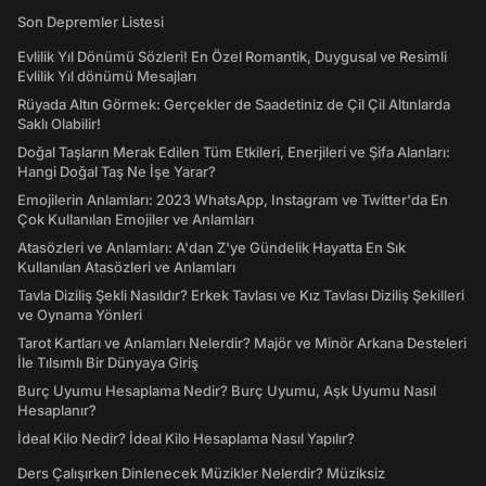
Son Depremler Listesi
Evlilik Yıl Dönümü Sözleri! En Özel Romantik, Duygusal ve Resimli
Evlilik Yıl dönümü Mesajları
Rüyada Altın Görmek: Gerçekler de Saadetiniz de Çil Çil Altınlarda
Saklı Olabilir!
Doğal Taşların Merak Edilen Tüm Etkileri, Enerjileri ve Şifa Alanları:
Hangi Doğal Taş Ne İşe Yarar?
Emojilerin Anlamları: 2023 WhatsApp, Instagram ve Twitter'da En
Çok Kullanılan Emojiler ve Anlamları
Atasözleri ve Anlamları: A'dan Z'ye Gündelik Hayatta En Sık
Kullanılan Atasözleri ve Anlamları
Tavla Diziliş Şekli Nasıldır? Erkek Tavlası ve Kız Tavlası Diziliş Şekilleri
ve Oynama Yönleri
Tarot Kartları ve Anlamları Nelerdir? Majör ve Minör Arkana Desteleri
İle Tılsımlı Bir Dünyaya Giriş
Burç Uyumu Hesaplama Nedir? Burç Uyumu, Aşk Uyumu Nasıl
Hesaplanır?
İdeal Kilo Nedir? İdeal Kilo Hesaplama Nasıl Yapılır?
Ders Çalışırken Dinlenecek Müzikler Nelerdir? Müziksiz