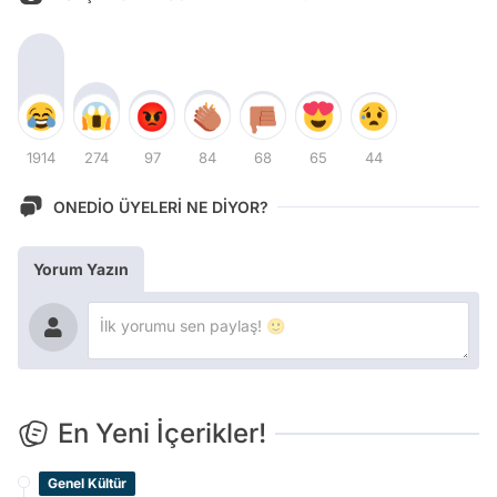
1914
274
97
84
68
65
44
ONEDİO ÜYELERİ NE DİYOR?
Yorum Yazın
En Yeni İçerikler!
Genel Kültür