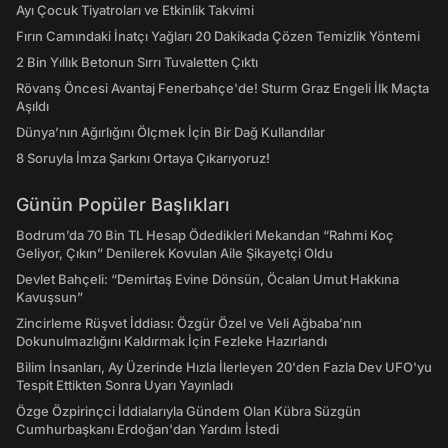
Ayı Çocuk Tiyatroları ve Etkinlik Takvimi
Fırın Camındaki İnatçı Yağları 20 Dakikada Çözen Temizlik Yöntemi
2 Bin Yıllık Betonun Sırrı Tuvaletten Çıktı
Rövanş Öncesi Avantaj Fenerbahçe'de! Sturm Graz Engeli İlk Maçta
Aşıldı
Dünya’nın Ağırlığını Ölçmek İçin Bir Dağ Kullandılar
8 Soruyla İmza Şarkını Ortaya Çıkarıyoruz!
Günün Popüler Başlıkları
Bodrum’da 70 Bin TL Hesap Ödedikleri Mekandan “Rahmi Koç
Geliyor, Çıkın” Denilerek Kovulan Aile Şikayetçi Oldu
Devlet Bahçeli: “Demirtaş Evine Dönsün, Öcalan Umut Hakkına
Kavuşsun”
Zincirleme Rüşvet İddiası: Özgür Özel ve Veli Ağbaba’nın
Dokunulmazlığını Kaldırmak İçin Fezleke Hazırlandı
Bilim İnsanları, Ay Üzerinde Hızla İlerleyen 20'den Fazla Dev UFO'yu
Tespit Ettikten Sonra Uyarı Yayınladı
Özge Özpirinçci İddialarıyla Gündem Olan Kübra Süzgün
Cumhurbaşkanı Erdoğan'dan Yardım İstedi