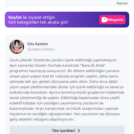
Reklam
Magazin
Keşfet
ile ziyaret ettiğin
Video
tüm kategorileri tek akışta gör!
Test
Eda Aytekin
Gündem Editörü
Uzun yıllardır Onedio’da yaratıcı içerik editörlüğü yapmaktayım.
Aynı zamanda Onedio YouTube kanalında "Bana Bi Anlat"
programını hazırlayıp sunuyorum. Bir dönem editörlüğün yanısıra
ulusal yayın yapan özel bir radyoda program yaptım, daha sonra
sahnede talk şov gösteri dünyasına adım attım. Daha önce dijital
yayın yapan platformlardaki diziler için içerik editörlüğü ve senaryo
katkılarında bulundum. Ayrıca tanınmış müzik gruplarının kliplerinde
sanat yönetmenliği de yaptım. Editörlüğe başlamadan önce çeşitli
kolektif kitaplar için yazdığım yayımlanmış yazılarım da
bulunmaktadır. Arşiv karıştırmak ve müzik araştırmaları yapmak
hayatımın en sevdiğim uğraşlarından. Yazı yazmanın ise dünyaya
geliş sebebim olduğunu düşünüyorum.
Tüm içerikleri