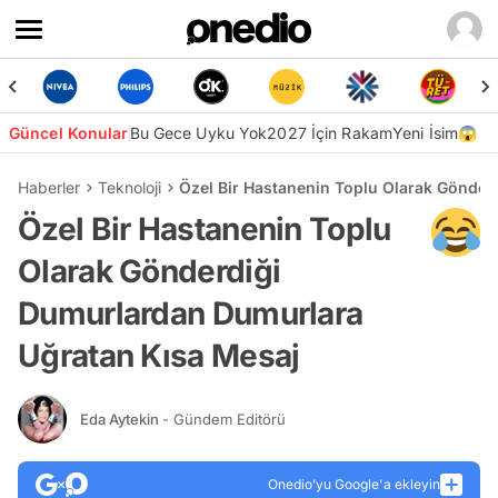
Güncel Konular
Bu Gece Uyku Yok
2027 İçin Rakam
Yeni İsim😱
Haberler
Teknoloji
Özel Bir Hastanenin Toplu Olarak Gönde
Özel Bir Hastanenin Toplu
Olarak Gönderdiği
Dumurlardan Dumurlara
Uğratan Kısa Mesaj
Eda Aytekin
- Gündem Editörü
Onedio’yu Google'a ekleyin