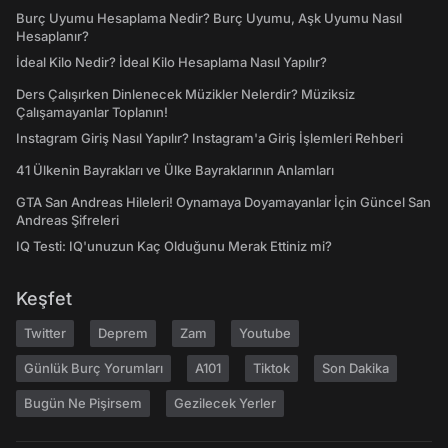
Burç Uyumu Hesaplama Nedir? Burç Uyumu, Aşk Uyumu Nasıl
Hesaplanır?
İdeal Kilo Nedir? İdeal Kilo Hesaplama Nasıl Yapılır?
Ders Çalışırken Dinlenecek Müzikler Nelerdir? Müziksiz
Çalışamayanlar Toplanın!
Instagram Giriş Nasıl Yapılır? Instagram'a Giriş İşlemleri Rehberi
41 Ülkenin Bayrakları ve Ülke Bayraklarının Anlamları
GTA San Andreas Hileleri! Oynamaya Doyamayanlar İçin Güncel San
Andreas Şifreleri
IQ Testi: IQ'unuzun Kaç Olduğunu Merak Ettiniz mi?
Keşfet
Twitter
Deprem
Zam
Youtube
Günlük Burç Yorumları
A101
Tiktok
Son Dakika
Bugün Ne Pişirsem
Gezilecek Yerler