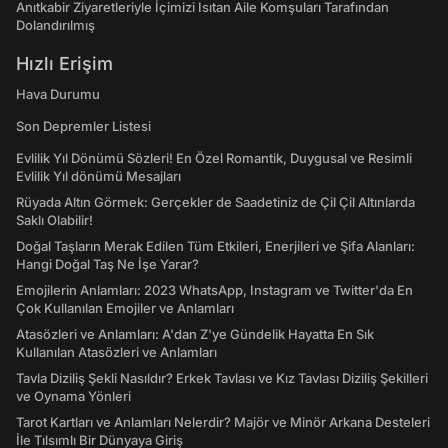
Anıtkabir Ziyaretleriyle İçimizi Isıtan Aile Komşuları Tarafından
Dolandırılmış
Hızlı Erişim
Hava Durumu
Son Depremler Listesi
Evlilik Yıl Dönümü Sözleri! En Özel Romantik, Duygusal ve Resimli
Evlilik Yıl dönümü Mesajları
Rüyada Altın Görmek: Gerçekler de Saadetiniz de Çil Çil Altınlarda
Saklı Olabilir!
Doğal Taşların Merak Edilen Tüm Etkileri, Enerjileri ve Şifa Alanları:
Hangi Doğal Taş Ne İşe Yarar?
Emojilerin Anlamları: 2023 WhatsApp, Instagram ve Twitter'da En
Çok Kullanılan Emojiler ve Anlamları
Atasözleri ve Anlamları: A'dan Z'ye Gündelik Hayatta En Sık
Kullanılan Atasözleri ve Anlamları
Tavla Diziliş Şekli Nasıldır? Erkek Tavlası ve Kız Tavlası Diziliş Şekilleri
ve Oynama Yönleri
Tarot Kartları ve Anlamları Nelerdir? Majör ve Minör Arkana Desteleri
İle Tılsımlı Bir Dünyaya Giriş