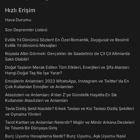
Hızlı Erişim
Hava Durumu
Son Depremler Listesi
Evlilik Yıl Dönümü Sözleri! En Özel Romantik, Duygusal ve Resimli
Evlilik Yıl dönümü Mesajları
Rüyada Altın Görmek: Gerçekler de Saadetiniz de Çil Çil Altınlarda
Saklı Olabilir!
Doğal Taşların Merak Edilen Tüm Etkileri, Enerjileri ve Şifa Alanları:
Hangi Doğal Taş Ne İşe Yarar?
Emojilerin Anlamları: 2023 WhatsApp, Instagram ve Twitter'da En
Çok Kullanılan Emojiler ve Anlamları
Atasözleri ve Anlamları: A'dan Z'ye Gündelik Hayatta En Sık
Kullanılan Atasözleri ve Anlamları
Tavla Diziliş Şekli Nasıldır? Erkek Tavlası ve Kız Tavlası Diziliş Şekilleri
ve Oynama Yönleri
Tarot Kartları ve Anlamları Nelerdir? Majör ve Minör Arkana Desteleri
İle Tılsımlı Bir Dünyaya Giriş
Burç Uyumu Hesaplama Nedir? Burç Uyumu, Aşk Uyumu Nasıl