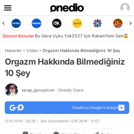
Güncel Konular
Bu Gece Uyku Yok
2027 İçin Rakam
Yeni İsim😱
Haberler
Video
Orgazm Hakkında Bilmediğiniz 10 Şey
Orgazm Hakkında Bilmediğiniz
10 Şey
serap_goruyorum
- Onedio Üyesi
Onedio’yu Google'a ekleyin
12.10.2014 - 20:28
Son Güncelleme: 12.10.2014 - 21:07