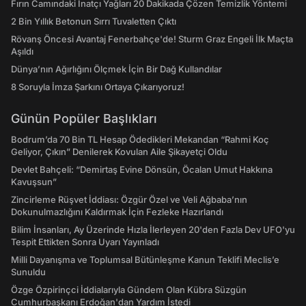
Fırın Camındaki İnatçı Yağları 20 Dakikada Çözen Temizlik Yöntemi
2 Bin Yıllık Betonun Sırrı Tuvaletten Çıktı
Rövanş Öncesi Avantaj Fenerbahçe'de! Sturm Graz Engeli İlk Maçta
Aşıldı
Dünya’nın Ağırlığını Ölçmek İçin Bir Dağ Kullandılar
8 Soruyla İmza Şarkını Ortaya Çıkarıyoruz!
Günün Popüler Başlıkları
Bodrum’da 70 Bin TL Hesap Ödedikleri Mekandan “Rahmi Koç
Geliyor, Çıkın” Denilerek Kovulan Aile Şikayetçi Oldu
Devlet Bahçeli: “Demirtaş Evine Dönsün, Öcalan Umut Hakkına
Kavuşsun”
Zincirleme Rüşvet İddiası: Özgür Özel ve Veli Ağbaba’nın
Dokunulmazlığını Kaldırmak İçin Fezleke Hazırlandı
Bilim İnsanları, Ay Üzerinde Hızla İlerleyen 20'den Fazla Dev UFO'yu
Tespit Ettikten Sonra Uyarı Yayınladı
Milli Dayanışma ve Toplumsal Bütünleşme Kanun Teklifi Meclis’e
Sunuldu
Özge Özpirinçci İddialarıyla Gündem Olan Kübra Süzgün
Cumhurbaşkanı Erdoğan'dan Yardım İstedi