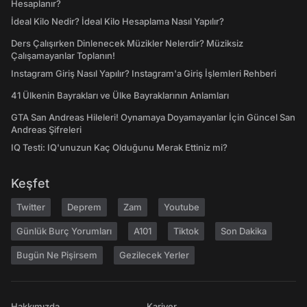
Hesaplanır?
İdeal Kilo Nedir? İdeal Kilo Hesaplama Nasıl Yapılır?
Ders Çalışırken Dinlenecek Müzikler Nelerdir? Müziksiz
Çalışamayanlar Toplanın!
Instagram Giriş Nasıl Yapılır? Instagram'a Giriş İşlemleri Rehberi
41 Ülkenin Bayrakları ve Ülke Bayraklarının Anlamları
GTA San Andreas Hileleri! Oynamaya Doyamayanlar İçin Güncel San
Andreas Şifreleri
IQ Testi: IQ'unuzun Kaç Olduğunu Merak Ettiniz mi?
Keşfet
Twitter
Deprem
Zam
Youtube
Günlük Burç Yorumları
A101
Tiktok
Son Dakika
Bugün Ne Pişirsem
Gezilecek Yerler
Hakkımızda
Kariyer