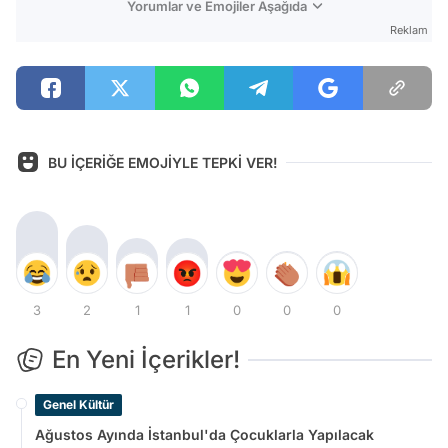
Yorumlar ve Emojiler Aşağıda
Reklam
BU İÇERİĞE EMOJİYLE TEPKİ VER!
3
2
1
1
0
0
0
En Yeni İçerikler!
Genel Kültür
Ağustos Ayında İstanbul'da Çocuklarla Yapılacak