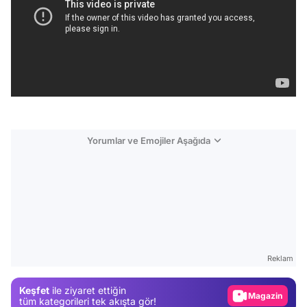
Yorumlar ve Emojiler Aşağıda
Video
Test
Reklam
Gündem
Keşfet
ile ziyaret ettiğin
Magazin
tüm kategorileri tek akışta gör!