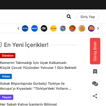
Giriş Yap
Görüş Bildir
En Yeni İçerikler!
Gündem
Kemerini Takmadığı İçin Uçak Kalkamadı:
Küçük Çocuk Yüzünden Yolcular 1 Gün Bekledi
Video
Sokak Röportajında Gurbetçi Türkiye ile
Avrupa'yı Kıyasladı: "Türkiye’deki Yolların
Çoğu Avrupa’da Yok"
Yaşam
Her Sabah Kahve İçenlerin Bilimsel