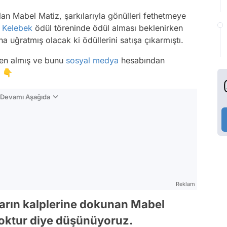
olan Mabel Matiz, şarkılarıyla gönülleri fethetmeye
n Kelebek
ödül töreninde ödül alması beklenirken
a uğratmış olacak ki ödüllerini satışa çıkarmıştı.
rden almış ve bunu
sosyal medya
hesabından
. 👇
n Devamı Aşağıda
Reklam
ların kalplerine dokunan Mabel
 yoktur diye düşünüyoruz.