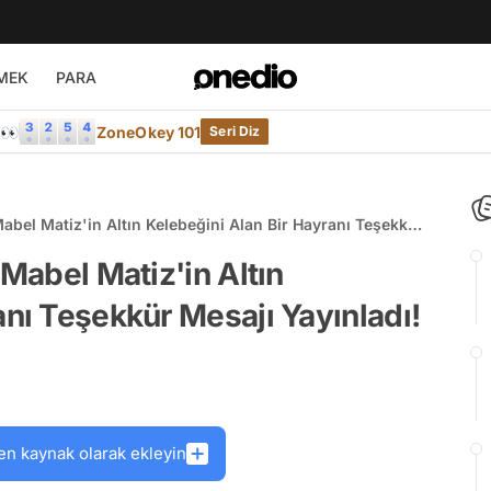
MEK
PARA
e👀
ZoneOkey 101
Seri Diz
Mabel Matiz'in Altın Kelebeğini Alan Bir Hayranı Teşekkür
 Mabel Matiz'in Altın
anı Teşekkür Mesajı Yayınladı!
en kaynak olarak ekleyin