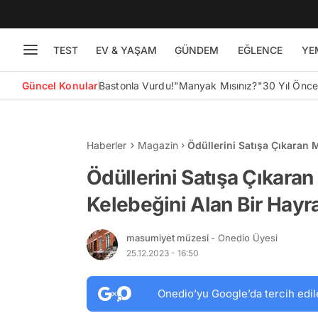
TEST
EV & YAŞAM
GÜNDEM
EĞLENCE
YE
Güncel Konular
Bastonla Vurdu!
"Manyak Mısınız?"
30 Yıl Önc
Haberler
Magazin
Ödüllerini Satışa Çıkaran 
Mesajı Yayınladı!
Ödüllerini Satışa Çıkaran
Kelebeğini Alan Bir Hayr
masumiyet müzesi
- Onedio Üyesi
25.12.2023 - 16:50
Onedio’yu Google’da tercih edil