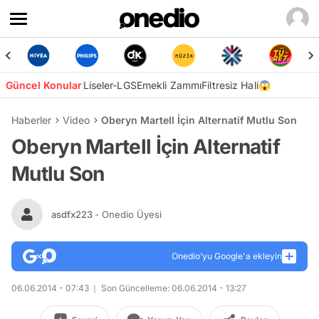
Güncel Konular
Liseler-LGS
Emekli Zammı
Filtresiz Hali😱
Haberler
Video
Oberyn Martell İçin Alternatif Mutlu Son
Oberyn Martell İçin Alternatif
Mutlu Son
asdfx223
- Onedio Üyesi
Onedio’yu Google'a ekleyin
06.06.2014 - 07:43
Son Güncelleme: 06.06.2014 - 13:27