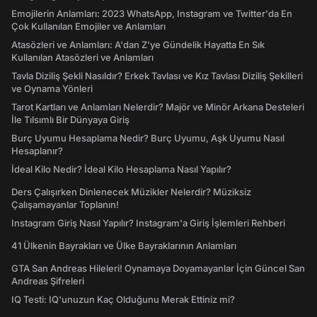
Emojilerin Anlamları: 2023 WhatsApp, Instagram ve Twitter'da En
Çok Kullanılan Emojiler ve Anlamları
Atasözleri ve Anlamları: A'dan Z'ye Gündelik Hayatta En Sık
Kullanılan Atasözleri ve Anlamları
Tavla Diziliş Şekli Nasıldır? Erkek Tavlası ve Kız Tavlası Diziliş Şekilleri
ve Oynama Yönleri
Tarot Kartları ve Anlamları Nelerdir? Majör ve Minör Arkana Desteleri
İle Tılsımlı Bir Dünyaya Giriş
Burç Uyumu Hesaplama Nedir? Burç Uyumu, Aşk Uyumu Nasıl
Hesaplanır?
İdeal Kilo Nedir? İdeal Kilo Hesaplama Nasıl Yapılır?
Ders Çalışırken Dinlenecek Müzikler Nelerdir? Müziksiz
Çalışamayanlar Toplanın!
Instagram Giriş Nasıl Yapılır? Instagram'a Giriş İşlemleri Rehberi
41 Ülkenin Bayrakları ve Ülke Bayraklarının Anlamları
GTA San Andreas Hileleri! Oynamaya Doyamayanlar İçin Güncel San
Andreas Şifreleri
IQ Testi: IQ'unuzun Kaç Olduğunu Merak Ettiniz mi?