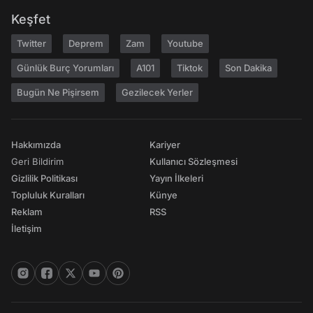
Keşfet
Twitter
Deprem
Zam
Youtube
Günlük Burç Yorumları
A101
Tiktok
Son Dakika
Bugün Ne Pişirsem
Gezilecek Yerler
Hakkımızda
Kariyer
Geri Bildirim
Kullanıcı Sözleşmesi
Gizlilik Politikası
Yayın İlkeleri
Topluluk Kuralları
Künye
Reklam
RSS
İletişim