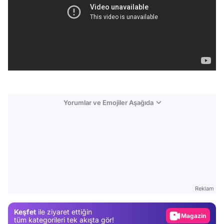
Yorumlar ve Emojiler Aşağıda
Video
Test
Reklam
Gündem
Keşfet
ile ziyaret ettiğin
Magazin
tüm kategorileri tek akışta gör!