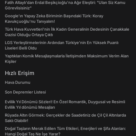
Fatih Altaylı'dan Erdal Beşikçioğlu'na Ağır Eleştiri: "Ulan Siz Kamu
Görevlisisiniz"
Google'ın Yapay Zeka Biriminin Başındaki Türk: Koray
Kavukçuoğlu'nu Tanıyalım!
Türk Hava Kuvvetleri'nin İlk Kadın Generalinin Dedesinin Çanakkale
Gazisi Olduğu Ortaya Çıktı
LGS Yerleştirmelerinin Ardından Türkiye'nin En Yüksek Puanlı
Liseleri Belli Oldu
Yaptıkları Komik Mesajlaşmalarla İletişimden Maksimum Verim Alan
Kişiler
Hızlı Erişim
Hava Durumu
Son Depremler Listesi
Evlilik Yıl Dönümü Sözleri! En Özel Romantik, Duygusal ve Resimli
Evlilik Yıl dönümü Mesajları
Rüyada Altın Görmek: Gerçekler de Saadetiniz de Çil Çil Altınlarda
Saklı Olabilir!
Doğal Taşların Merak Edilen Tüm Etkileri, Enerjileri ve Şifa Alanları:
Hangi Doğal Taş Ne İşe Yarar?