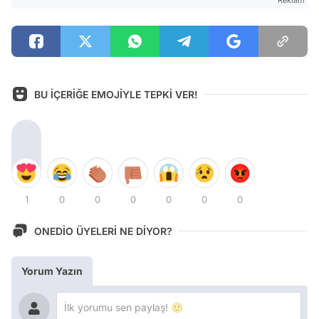
Reklam
BU İÇERİĞE EMOJİYLE TEPKİ VER!
1
0
0
0
0
0
0
ONEDİO ÜYELERİ NE DİYOR?
Yorum Yazın