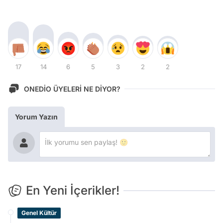
17
14
6
5
3
2
2
ONEDİO ÜYELERİ NE DİYOR?
Yorum Yazın
En Yeni İçerikler!
Genel Kültür