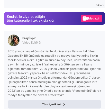
Test
Reklam
Gündem
Keşfet
ile ziyaret ettiğin
Magazin
tüm kategorileri tek akışta gör!
Video
Test
Eray İspir
Video Editörü
2015 yılında başladığım Gaziantep Üniversitesi İletişim Fakültesi
Gazetecilik Bölümü’nde gazetecilik ve medya faaliyetlerine ilişkin
teorik dersler aldım. Eğitimim sürecim boyunca, üniversitenin basın-
yayın biriminde yazı işleri faaliyetleri yürüttükten sonra lisans
eğitimimi tamamladım. 2020 yılında yerel bir gazetede yazı işleri ve
gazete tasarımı yaparak basın sektöründeki ilk iş tecrübemi
edindim. 2022 yılında Onedio platformunda ‘Gündem editörü’ olarak
işe başladıktan sonra mesleğim olan gazeteciliği ulusal çapta icra
etmeyi ve farklı kaynaklardan olayları teyitlemeyi öğrendim.
2023’ten bu yana ise yine Onedio çatısı altında ‘Video editörü’ olarak
medya faaliyetlerime devam etmekteyim.
Tüm içerikleri