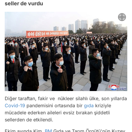
seller de vurdu
Diğer taraftan, fakir ve nükleer silahlı ülke, son yıllarda
Covid-19
pandemisini ortasında bir
gıda
kriziyle
mücadele ederken aileleri evsiz bırakan şiddetli
sellerden de etkilendi.
Ekim ayında Kim,
BM
Gıda ve Tarım Örgütü'nün Kuzey