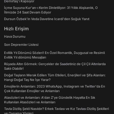
Demirtaş'ı Kapsıyor
İçme Suyuna Kur'an-ı Kerim Dinletiliyor: 31 Yıllık Alışkanlık, O
İlimizde 24 Saat Devam Ediyor
Dursun Özbek'in Veda Davetine Icardi'den Soğuk Yanıt
Hızlı Erişim
Hava Durumu
Son Depremler Listesi
Evlilik Yıl Dönümü Sözleri! En Özel Romantik, Duygusal ve Resimli
Evlilik Yıl dönümü Mesajları
Rüyada Altın Görmek: Gerçekler de Saadetiniz de Çil Çil Altınlarda
Saklı Olabilir!
Doğal Taşların Merak Edilen Tüm Etkileri, Enerjileri ve Şifa Alanları:
Hangi Doğal Taş Ne İşe Yarar?
Emojilerin Anlamları: 2023 WhatsApp, Instagram ve Twitter'da En
Çok Kullanılan Emojiler ve Anlamları
Atasözleri ve Anlamları: A'dan Z'ye Gündelik Hayatta En Sık
Kullanılan Atasözleri ve Anlamları
Tavla Diziliş Şekli Nasıldır? Erkek Tavlası ve Kız Tavlası Diziliş Şekilleri
ve Oynama Yönleri