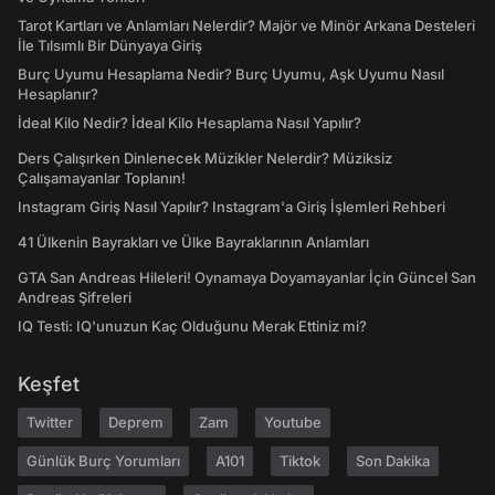
Tarot Kartları ve Anlamları Nelerdir? Majör ve Minör Arkana Desteleri
İle Tılsımlı Bir Dünyaya Giriş
Burç Uyumu Hesaplama Nedir? Burç Uyumu, Aşk Uyumu Nasıl
Hesaplanır?
İdeal Kilo Nedir? İdeal Kilo Hesaplama Nasıl Yapılır?
Ders Çalışırken Dinlenecek Müzikler Nelerdir? Müziksiz
Çalışamayanlar Toplanın!
Instagram Giriş Nasıl Yapılır? Instagram'a Giriş İşlemleri Rehberi
41 Ülkenin Bayrakları ve Ülke Bayraklarının Anlamları
GTA San Andreas Hileleri! Oynamaya Doyamayanlar İçin Güncel San
Andreas Şifreleri
IQ Testi: IQ'unuzun Kaç Olduğunu Merak Ettiniz mi?
Keşfet
Twitter
Deprem
Zam
Youtube
Günlük Burç Yorumları
A101
Tiktok
Son Dakika