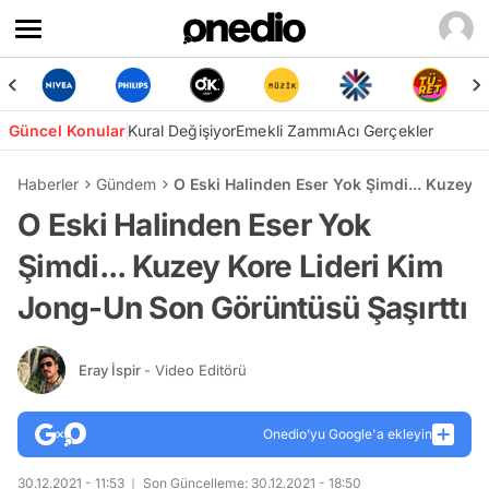
Güncel Konular
Kural Değişiyor
Emekli Zammı
Acı Gerçekler
Haberler
Gündem
O Eski Halinden Eser Yok Şimdi... Kuzey 
O Eski Halinden Eser Yok
Şimdi... Kuzey Kore Lideri Kim
Jong-Un Son Görüntüsü Şaşırttı
Eray İspir
- Video Editörü
Onedio’yu Google'a ekleyin
30.12.2021 - 11:53
Son Güncelleme: 30.12.2021 - 18:50