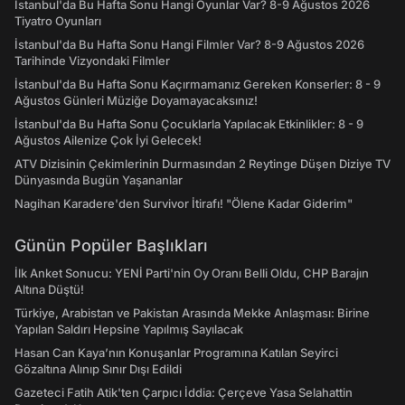
İstanbul'da Bu Hafta Sonu Hangi Oyunlar Var? 8-9 Ağustos 2026
Tiyatro Oyunları
İstanbul'da Bu Hafta Sonu Hangi Filmler Var? 8-9 Ağustos 2026
Tarihinde Vizyondaki Filmler
İstanbul'da Bu Hafta Sonu Kaçırmamanız Gereken Konserler: 8 - 9
Ağustos Günleri Müziğe Doyamayacaksınız!
İstanbul'da Bu Hafta Sonu Çocuklarla Yapılacak Etkinlikler: 8 - 9
Ağustos Ailenize Çok İyi Gelecek!
ATV Dizisinin Çekimlerinin Durmasından 2 Reytinge Düşen Diziye TV
Dünyasında Bugün Yaşananlar
Nagihan Karadere'den Survivor İtirafı! "Ölene Kadar Giderim"
Günün Popüler Başlıkları
İlk Anket Sonucu: YENİ Parti'nin Oy Oranı Belli Oldu, CHP Barajın
Altına Düştü!
Türkiye, Arabistan ve Pakistan Arasında Mekke Anlaşması: Birine
Yapılan Saldırı Hepsine Yapılmış Sayılacak
Hasan Can Kaya’nın Konuşanlar Programına Katılan Seyirci
Gözaltına Alınıp Sınır Dışı Edildi
Gazeteci Fatih Atik'ten Çarpıcı İddia: Çerçeve Yasa Selahattin