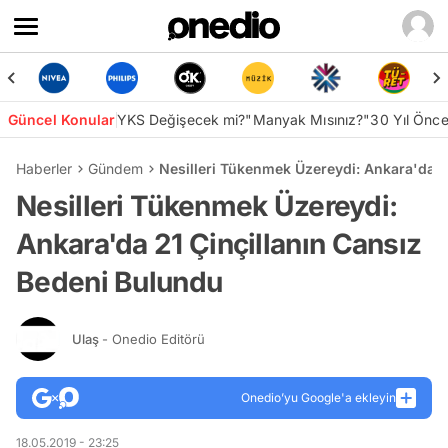
Güncel Konular
YKS Değişecek mi?
"Manyak Mısınız?"
30 Yıl Önc
Haberler
Gündem
Nesilleri Tükenmek Üzereydi: Ankara'da 2
Nesilleri Tükenmek Üzereydi:
Ankara'da 21 Çinçillanın Cansız
Bedeni Bulundu
Ulaş
- Onedio Editörü
Onedio’yu Google'a ekleyin
18.05.2019 - 23:25