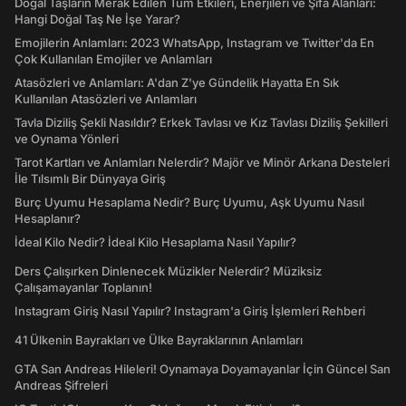
Doğal Taşların Merak Edilen Tüm Etkileri, Enerjileri ve Şifa Alanları:
Hangi Doğal Taş Ne İşe Yarar?
Emojilerin Anlamları: 2023 WhatsApp, Instagram ve Twitter'da En
Çok Kullanılan Emojiler ve Anlamları
Atasözleri ve Anlamları: A'dan Z'ye Gündelik Hayatta En Sık
Kullanılan Atasözleri ve Anlamları
Tavla Diziliş Şekli Nasıldır? Erkek Tavlası ve Kız Tavlası Diziliş Şekilleri
ve Oynama Yönleri
Tarot Kartları ve Anlamları Nelerdir? Majör ve Minör Arkana Desteleri
İle Tılsımlı Bir Dünyaya Giriş
Burç Uyumu Hesaplama Nedir? Burç Uyumu, Aşk Uyumu Nasıl
Hesaplanır?
İdeal Kilo Nedir? İdeal Kilo Hesaplama Nasıl Yapılır?
Ders Çalışırken Dinlenecek Müzikler Nelerdir? Müziksiz
Çalışamayanlar Toplanın!
Instagram Giriş Nasıl Yapılır? Instagram'a Giriş İşlemleri Rehberi
41 Ülkenin Bayrakları ve Ülke Bayraklarının Anlamları
GTA San Andreas Hileleri! Oynamaya Doyamayanlar İçin Güncel San
Andreas Şifreleri