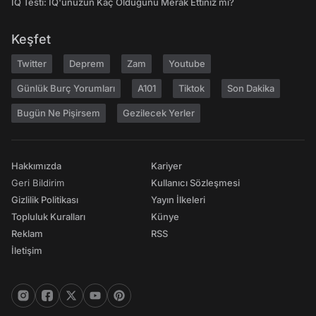
IQ Testi: IQ'unuzun Kaç Olduğunu Merak Ettiniz mi?
Keşfet
Twitter
Deprem
Zam
Youtube
Günlük Burç Yorumları
A101
Tiktok
Son Dakika
Bugün Ne Pişirsem
Gezilecek Yerler
Hakkımızda
Kariyer
Geri Bildirim
Kullanıcı Sözleşmesi
Gizlilik Politikası
Yayın İlkeleri
Topluluk Kuralları
Künye
Reklam
RSS
İletişim