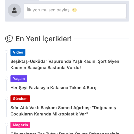
En Yeni İçerikler!
Video
Beşiktaş-Üsküdar Vapurunda Yaşlı Kadın, Şort Giyen
Kadının Bacağına Bastonla Vurdu!
Yaşam
Her Şeyi Fazlasıyla Kafasına Takan 4 Burç
Gündem
Sıfır Atık Vakfı Başkanı Samed Ağırbaş: "Doğmamış
Çocukların Kanında Mikroplastik Var"
Magazin
Gözyaşlarını Zor Tuttu: Devrim Özkan Babaannesinin