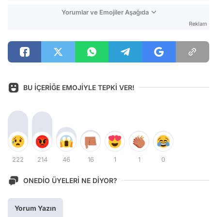
Yorumlar ve Emojiler Aşağıda
Reklam
BU İÇERİĞE EMOJİYLE TEPKİ VER!
222
214
46
16
1
1
0
ONEDİO ÜYELERİ NE DİYOR?
Yorum Yazın