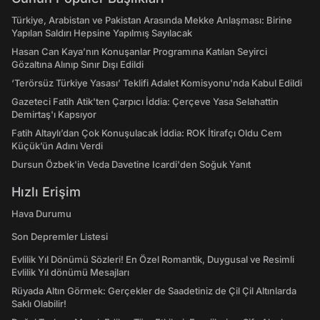
Türkiye, Arabistan ve Pakistan Arasında Mekke Anlaşması: Birine
Yapılan Saldırı Hepsine Yapılmış Sayılacak
Hasan Can Kaya’nın Konuşanlar Programına Katılan Seyirci
Gözaltına Alınıp Sınır Dışı Edildi
‘Terörsüz Türkiye Yasası’ Teklifi Adalet Komisyonu'nda Kabul Edildi
Gazeteci Fatih Atik'ten Çarpıcı İddia: Çerçeve Yasa Selahattin
Demirtaş'ı Kapsıyor
Fatih Altaylı’dan Çok Konuşulacak İddia: ROK İtirafçı Oldu Cem
Küçük’ün Adını Verdi
Dursun Özbek'in Veda Davetine Icardi'den Soğuk Yanıt
Hızlı Erişim
Hava Durumu
Son Depremler Listesi
Evlilik Yıl Dönümü Sözleri! En Özel Romantik, Duygusal ve Resimli
Evlilik Yıl dönümü Mesajları
Rüyada Altın Görmek: Gerçekler de Saadetiniz de Çil Çil Altınlarda
Saklı Olabilir!