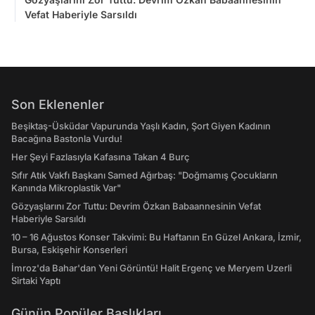
Vefat Haberiyle Sarsıldı
Son Eklenenler
Beşiktaş-Üsküdar Vapurunda Yaşlı Kadın, Şort Giyen Kadının
Bacağına Bastonla Vurdu!
Her Şeyi Fazlasıyla Kafasına Takan 4 Burç
Sıfır Atık Vakfı Başkanı Samed Ağırbaş: "Doğmamış Çocukların
Kanında Mikroplastik Var"
Gözyaşlarını Zor Tuttu: Devrim Özkan Babaannesinin Vefat
Haberiyle Sarsıldı
10 – 16 Ağustos Konser Takvimi: Bu Haftanın En Güzel Ankara, İzmir,
Bursa, Eskişehir Konserleri
İmroz'da Bahar'dan Yeni Görüntü! Halit Ergenç ve Meryem Uzerli
Sirtaki Yaptı
Günün Popüler Başlıkları