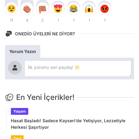
11
4
2
1
1
1
1
ONEDİO ÜYELERİ NE DİYOR?
Yorum Yazın
En Yeni İçerikler!
Yaşam
Hasat Başladı! Sadece Kayseri’de Yetişiyor, Lezzetiyle
Herkesi Şaşırtıyor
Test