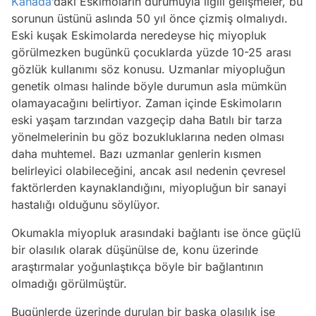
Kanada
’daki Eskimoların durumuyla ilgili gelişmeler, bu
sorunun üstünü aslında 50 yıl önce çizmiş olmalıydı.
Eski kuşak Eskimolarda neredeyse hiç miyopluk
görülmezken bugünkü çocuklarda yüzde 10-25 arası
gözlük kullanımı söz konusu. Uzmanlar miyopluğun
genetik olması halinde böyle durumun asla mümkün
olamayacağını belirtiyor. Zaman içinde Eskimoların
eski yaşam tarzından vazgeçip daha Batılı bir tarza
yönelmelerinin bu göz bozukluklarına neden olması
daha muhtemel. Bazı uzmanlar genlerin kısmen
belirleyici olabileceğini, ancak asıl nedenin çevresel
faktörlerden kaynaklandığını, miyopluğun bir sanayi
hastalığı olduğunu söylüyor.
Okumakla miyopluk arasındaki bağlantı ise önce güçlü
bir olasılık olarak düşünülse de, konu üzerinde
araştırmalar yoğunlaştıkça böyle bir bağlantının
olmadığı görülmüştür.
Bugünlerde üzerinde durulan bir başka olasılık ise