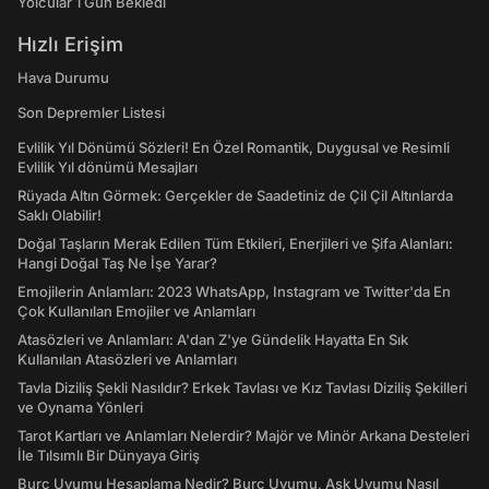
Yolcular 1 Gün Bekledi
Hızlı Erişim
Hava Durumu
Son Depremler Listesi
Evlilik Yıl Dönümü Sözleri! En Özel Romantik, Duygusal ve Resimli
Evlilik Yıl dönümü Mesajları
Rüyada Altın Görmek: Gerçekler de Saadetiniz de Çil Çil Altınlarda
Saklı Olabilir!
Doğal Taşların Merak Edilen Tüm Etkileri, Enerjileri ve Şifa Alanları:
Hangi Doğal Taş Ne İşe Yarar?
Emojilerin Anlamları: 2023 WhatsApp, Instagram ve Twitter'da En
Çok Kullanılan Emojiler ve Anlamları
Atasözleri ve Anlamları: A'dan Z'ye Gündelik Hayatta En Sık
Kullanılan Atasözleri ve Anlamları
Tavla Diziliş Şekli Nasıldır? Erkek Tavlası ve Kız Tavlası Diziliş Şekilleri
ve Oynama Yönleri
Tarot Kartları ve Anlamları Nelerdir? Majör ve Minör Arkana Desteleri
İle Tılsımlı Bir Dünyaya Giriş
Burç Uyumu Hesaplama Nedir? Burç Uyumu, Aşk Uyumu Nasıl