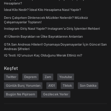
Hesaplanır?
İdeal Kilo Nedir? İdeal Kilo Hesaplama Nasıl Yapılır?
Ders Çalışırken Dinlenecek Müzikler Nelerdir? Müziksiz
Çalışamayanlar Toplanın!
Instagram Giriş Nasıl Yapılır? Instagram'a Giriş İşlemleri Rehberi
41 Ülkenin Bayrakları ve Ülke Bayraklarının Anlamları
GTA San Andreas Hileleri! Oynamaya Doyamayanlar İçin Güncel San
Andreas Şifreleri
IQ Testi: IQ'unuzun Kaç Olduğunu Merak Ettiniz mi?
Keşfet
Twitter
Deprem
Zam
Youtube
Günlük Burç Yorumları
A101
Tiktok
Son Dakika
Bugün Ne Pişirsem
Gezilecek Yerler