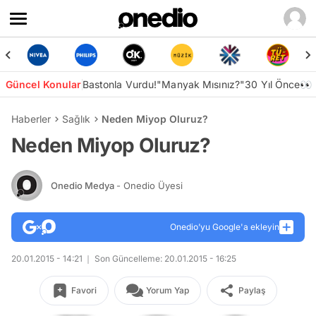
Güncel Konular
Bastonla Vurdu!
"Manyak Mısınız?"
30 Yıl Önce👀
Haberler
Sağlık
Neden Miyop Oluruz?
Neden Miyop Oluruz?
Onedio Medya
- Onedio Üyesi
Onedio’yu Google'a ekleyin
20.01.2015 - 14:21
Son Güncelleme: 20.01.2015 - 16:25
Favori
Yorum Yap
Paylaş