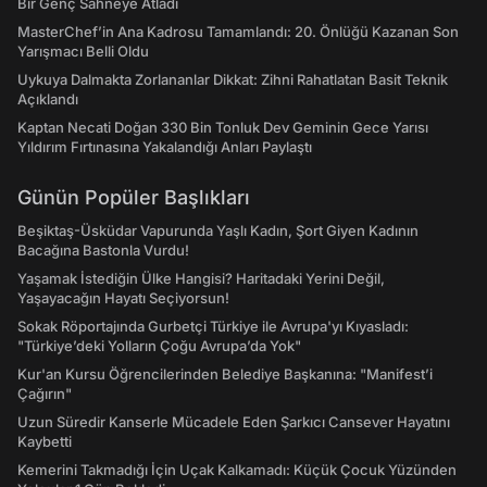
Bir Genç Sahneye Atladı
MasterChef’in Ana Kadrosu Tamamlandı: 20. Önlüğü Kazanan Son
Yarışmacı Belli Oldu
Uykuya Dalmakta Zorlananlar Dikkat: Zihni Rahatlatan Basit Teknik
Açıklandı
Kaptan Necati Doğan 330 Bin Tonluk Dev Geminin Gece Yarısı
Yıldırım Fırtınasına Yakalandığı Anları Paylaştı
Günün Popüler Başlıkları
Beşiktaş-Üsküdar Vapurunda Yaşlı Kadın, Şort Giyen Kadının
Bacağına Bastonla Vurdu!
Yaşamak İstediğin Ülke Hangisi? Haritadaki Yerini Değil,
Yaşayacağın Hayatı Seçiyorsun!
Sokak Röportajında Gurbetçi Türkiye ile Avrupa'yı Kıyasladı:
"Türkiye’deki Yolların Çoğu Avrupa’da Yok"
Kur'an Kursu Öğrencilerinden Belediye Başkanına: "Manifest’i
Çağırın"
Uzun Süredir Kanserle Mücadele Eden Şarkıcı Cansever Hayatını
Kaybetti
Kemerini Takmadığı İçin Uçak Kalkamadı: Küçük Çocuk Yüzünden