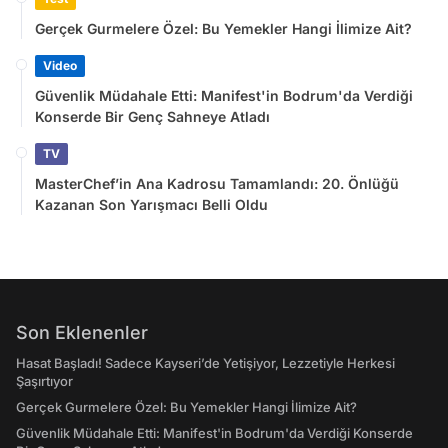
Gerçek Gurmelere Özel: Bu Yemekler Hangi İlimize Ait?
Video
Güvenlik Müdahale Etti: Manifest'in Bodrum'da Verdiği
Konserde Bir Genç Sahneye Atladı
TV
MasterChef’in Ana Kadrosu Tamamlandı: 20. Önlüğü
Kazanan Son Yarışmacı Belli Oldu
Son Eklenenler
Hasat Başladı! Sadece Kayseri’de Yetişiyor, Lezzetiyle Herkesi
Şaşırtıyor
Gerçek Gurmelere Özel: Bu Yemekler Hangi İlimize Ait?
Güvenlik Müdahale Etti: Manifest'in Bodrum'da Verdiği Konserde