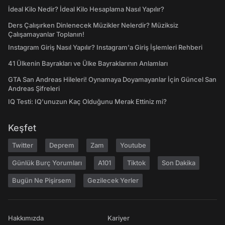
İdeal Kilo Nedir? İdeal Kilo Hesaplama Nasıl Yapılır?
Ders Çalışırken Dinlenecek Müzikler Nelerdir? Müziksiz
Çalışamayanlar Toplanın!
Instagram Giriş Nasıl Yapılır? Instagram'a Giriş İşlemleri Rehberi
41 Ülkenin Bayrakları ve Ülke Bayraklarının Anlamları
GTA San Andreas Hileleri! Oynamaya Doyamayanlar İçin Güncel San
Andreas Şifreleri
IQ Testi: IQ'unuzun Kaç Olduğunu Merak Ettiniz mi?
Keşfet
Twitter
Deprem
Zam
Youtube
Günlük Burç Yorumları
A101
Tiktok
Son Dakika
Bugün Ne Pişirsem
Gezilecek Yerler
Hakkımızda
Kariyer