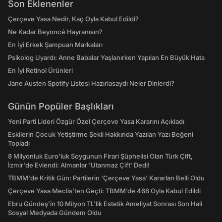
Son Eklenenler
Çerçeve Yasa Nedir, Kaç Oyla Kabul Edildi?
Ne Kadar Beyoncé Hayranısın?
En İyi Erkek Şampuan Markaları
Psikolog Uyardı: Anne Babalar Yaşlanırken Yapılan En Büyük Hata
En İyi Retinol Ürünleri
Jane Austen Spotify Listesi Hazırlasaydı Neler Dinlerdi?
Günün Popüler Başlıkları
Yeni Parti Lideri Özgür Özel Çerçeve Yasa Kararını Açıkladı
Eskilerin Çocuk Yetiştirme Şekli Hakkında Yazılan Yazı Beğeni
Topladı
8 Milyonluk Euro'luk Soygunun Firari Şüphelisi Olan Türk Çift,
İzmir'de Evlendi: Almanlar 'Utanmaz Çift' Dedi!
TBMM'de Kritik Gün: Partilerin 'Çerçeve Yasa' Kararları Belli Oldu
Çerçeve Yasa Meclis’ten Geçti: TBMM’de 468 Oyla Kabul Edildi
Ebru Gündeş'in 10 Milyon TL'lik Estetik Ameliyat Sonrası Son Hali
Sosyal Medyada Gündem Oldu