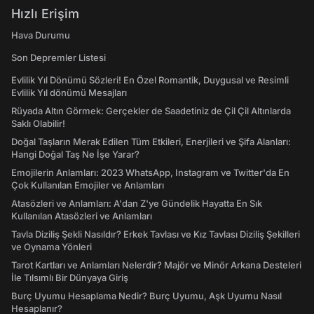
Hızlı Erişim
Hava Durumu
Son Depremler Listesi
Evlilik Yıl Dönümü Sözleri! En Özel Romantik, Duygusal ve Resimli
Evlilik Yıl dönümü Mesajları
Rüyada Altın Görmek: Gerçekler de Saadetiniz de Çil Çil Altınlarda
Saklı Olabilir!
Doğal Taşların Merak Edilen Tüm Etkileri, Enerjileri ve Şifa Alanları:
Hangi Doğal Taş Ne İşe Yarar?
Emojilerin Anlamları: 2023 WhatsApp, Instagram ve Twitter'da En
Çok Kullanılan Emojiler ve Anlamları
Atasözleri ve Anlamları: A'dan Z'ye Gündelik Hayatta En Sık
Kullanılan Atasözleri ve Anlamları
Tavla Diziliş Şekli Nasıldır? Erkek Tavlası ve Kız Tavlası Diziliş Şekilleri
ve Oynama Yönleri
Tarot Kartları ve Anlamları Nelerdir? Majör ve Minör Arkana Desteleri
İle Tılsımlı Bir Dünyaya Giriş
Burç Uyumu Hesaplama Nedir? Burç Uyumu, Aşk Uyumu Nasıl
Hesaplanır?