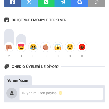
BU İÇERİĞE EMOJİYLE TEPKİ VER!
2
1
0
0
0
0
0
ONEDİO ÜYELERİ NE DİYOR?
Yorum Yazın