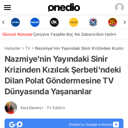
Güncel Konular
Çerçeve Yasa
Ne Koç Ne Sabancı
Son Hali👀
Haberler
TV
Nazmiye'nin Yayındaki Sinir Krizinden Kızılcı
Nazmiye'nin Yayındaki Sinir
Krizinden Kızılcık Şerbeti'ndeki
Dilan Polat Göndermesine TV
Dünyasında Yaşananlar
Esra Demirci
- TV Editörü
Onedio’yu Google'a ekleyin