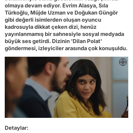
olmaya devam ediyor. Evrim Alasya, Sıla
Türkoğlu, Müjde Uzman ve Doğukan Güngör
gibi değerli isimlerden oluşan oyuncu
kadrosuyla dikkat çeken dizi, henüz
yayınlanmamış bir sahnesiyle sosyal medyada
büyük ses getirdi. Dizinin 'Dilan Polat'
göndermesi, izleyiciler arasında çok konuşuldu.
Detaylar: