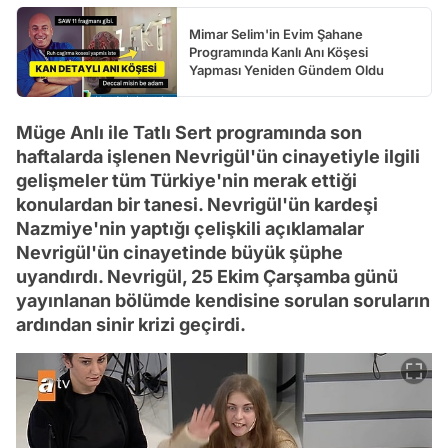
Mimar Selim'in Evim Şahane
Programında Kanlı Anı Köşesi
Yapması Yeniden Gündem Oldu
Müge Anlı ile Tatlı Sert programında son
haftalarda işlenen Nevrigül'ün cinayetiyle ilgili
gelişmeler tüm Türkiye'nin merak ettiği
konulardan bir tanesi. Nevrigül'ün kardeşi
Nazmiye'nin yaptığı çelişkili açıklamalar
Nevrigül'ün cinayetinde büyük şüphe
uyandırdı. Nevrigül, 25 Ekim Çarşamba günü
yayınlanan bölümde kendisine sorulan soruların
ardından sinir krizi geçirdi.