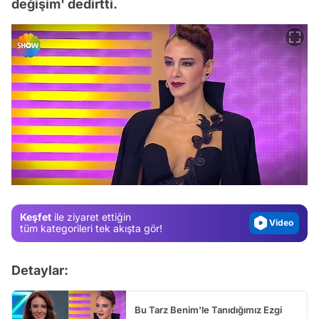
değişim' dedirtti.
Video
Test
Gündem
Magazin
Keşfet
ile ziyaret ettiğin
Video
tüm kategorileri tek akışta gör!
Test
Detaylar:
Bu Tarz Benim'le Tanıdığımız Ezgi