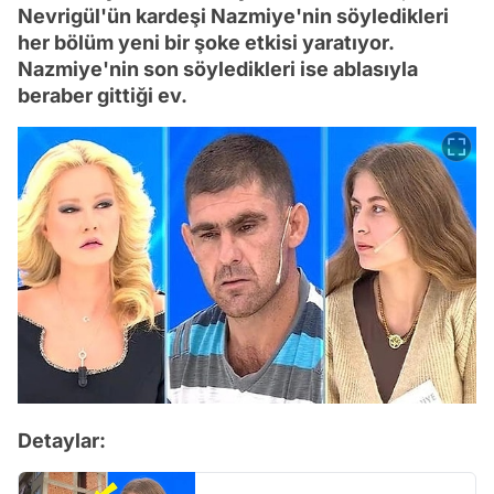
Nevrigül'ün kardeşi Nazmiye'nin söyledikleri
her bölüm yeni bir şoke etkisi yaratıyor.
Nazmiye'nin son söyledikleri ise ablasıyla
beraber gittiği ev.
Detaylar: