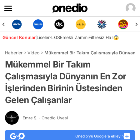
Güncel Konular
Liseler-LGS
Emekli Zammı
Filtresiz Hali😱
Haberler
Video
Mükemmel Bir Takım Çalışmasıyla Dünyanın E
Mükemmel Bir Takım
Çalışmasıyla Dünyanın En Zor
İşlerinden Birinin Üstesinden
Gelen Çalışanlar
Emre Ş.
- Onedio Üyesi
Onedio’yu Google'a ekleyin