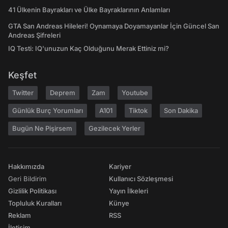
41 Ülkenin Bayrakları ve Ülke Bayraklarının Anlamları
GTA San Andreas Hileleri! Oynamaya Doyamayanlar İçin Güncel San
Andreas Şifreleri
IQ Testi: IQ'unuzun Kaç Olduğunu Merak Ettiniz mi?
Keşfet
Twitter
Deprem
Zam
Youtube
Günlük Burç Yorumları
A101
Tiktok
Son Dakika
Bugün Ne Pişirsem
Gezilecek Yerler
Hakkımızda
Kariyer
Geri Bildirim
Kullanıcı Sözleşmesi
Gizlilik Politikası
Yayın İlkeleri
Topluluk Kuralları
Künye
Reklam
RSS
İletişim