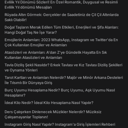
Evlilik Yıl Dönümü Sözleri! En Özel Romantik, Duygusal ve Resimli
Evlilik Yıl dönümü Mesajları
Rüyada Altın Görmek: Gerçekler de Saadetiniz de Çil Çil Altınlarda
Saklı Olabilir!
Doğal Taşların Merak Edilen Tüm Etkileri, Enerjileri ve Şifa Alanları:
Hangi Doğal Taş Ne İşe Yarar?
Emojilerin Anlamları: 2023 WhatsApp, Instagram ve Twitter'da En
Çok Kullanılan Emojiler ve Anlamları
Atasözleri ve Anlamları: A'dan Z'ye Gündelik Hayatta En Sık
Kullanılan Atasözleri ve Anlamları
Tavla Diziliş Şekli Nasıldır? Erkek Tavlası ve Kız Tavlası Diziliş Şekilleri
ve Oynama Yönleri
Tarot Kartları ve Anlamları Nelerdir? Majör ve Minör Arkana Desteleri
İle Tılsımlı Bir Dünyaya Giriş
Burç Uyumu Hesaplama Nedir? Burç Uyumu, Aşk Uyumu Nasıl
Hesaplanır?
İdeal Kilo Nedir? İdeal Kilo Hesaplama Nasıl Yapılır?
Ders Çalışırken Dinlenecek Müzikler Nelerdir? Müziksiz
Çalışamayanlar Toplanın!
Instagram Giriş Nasıl Yapılır? Instagram'a Giriş İşlemleri Rehberi