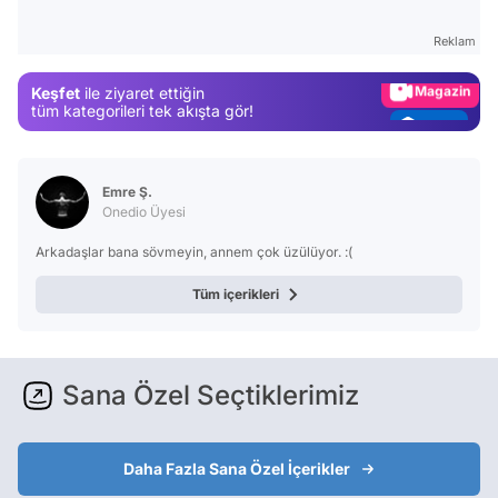
Gündem
Reklam
Magazin
Keşfet
ile ziyaret ettiğin
Video
tüm kategorileri tek akışta gör!
Test
Emre Ş.
Onedio Üyesi
Arkadaşlar bana sövmeyin, annem çok üzülüyor. :(
Tüm içerikleri
Sana Özel Seçtiklerimiz
Daha Fazla Sana Özel İçerikler