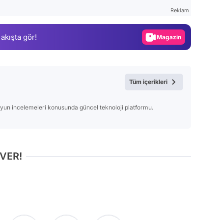
Test
Reklam
Gündem
 akışta gör!
Magazin
Video
Test
Tüm içerikleri
 oyun incelemeleri konusunda güncel teknoloji platformu.
 VER!