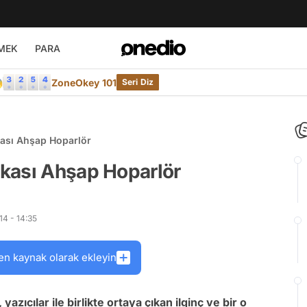
MEK
PARA

ZoneOkey 101
Seri Diz
ası Ahşap Hoparlör
kası Ahşap Hoparlör
4 - 14:35
en kaynak olarak ekleyin
zıcılar ile birlikte ortaya çıkan ilginç ve bir o