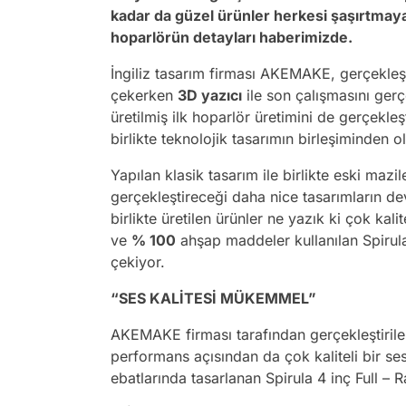
kadar da güzel ürünler herkesi şaşırtmay
hoparlörün detayları haberimizde.
İngiliz tasarım firması AKEMAKE, gerçekleştir
çekerken
3D yazıcı
ile son çalışmasını gerçe
üretilmiş ilk hoparlör üretimini de gerçekle
birlikte teknolojik tasarımın birleşiminden o
Yapılan klasik tasarım ile birlikte eski mazil
gerçekleştireceği daha nice tasarımların de
birlikte üretilen ürünler ne yazık ki çok kal
ve
% 100
ahşap maddeler kullanılan Spirula, 
çekiyor.
“SES KALİTESİ MÜKEMMEL”
AKEMAKE firması tarafından gerçekleştiril
performans açısından da çok kaliteli bir s
ebatlarında tasarlanan Spirula 4 inç Full –