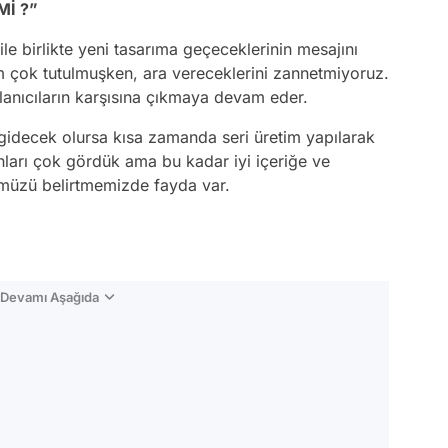
İ ?”
ile birlikte yeni tasarıma geçeceklerinin mesajını
rım çok tutulmuşken, ara vereceklerini zannetmiyoruz.
ullanıcıların karşısına çıkmaya devam eder.
gidecek olursa kısa zamanda seri üretim yapılarak
panları çok gördük ama bu kadar iyi içeriğe ve
ğümüzü belirtmemizde fayda var.
n Devamı Aşağıda
Video