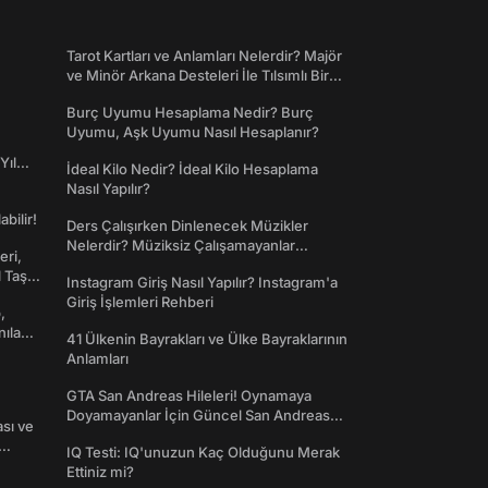
Tarot Kartları ve Anlamları Nelerdir? Majör
ve Minör Arkana Desteleri İle Tılsımlı Bir
Dünyaya Giriş
Burç Uyumu Hesaplama Nedir? Burç
Uyumu, Aşk Uyumu Nasıl Hesaplanır?
Yıl
İdeal Kilo Nedir? İdeal Kilo Hesaplama
Nasıl Yapılır?
abilir!
Ders Çalışırken Dinlenecek Müzikler
Nelerdir? Müziksiz Çalışamayanlar
eri,
Toplanın!
l Taş
Instagram Giriş Nasıl Yapılır? Instagram'a
Giriş İşlemleri Rehberi
,
nılan
41 Ülkenin Bayrakları ve Ülke Bayraklarının
Anlamları
GTA San Andreas Hileleri! Oynamaya
Doyamayanlar İçin Güncel San Andreas
ası ve
Şifreleri
IQ Testi: IQ'unuzun Kaç Olduğunu Merak
Ettiniz mi?