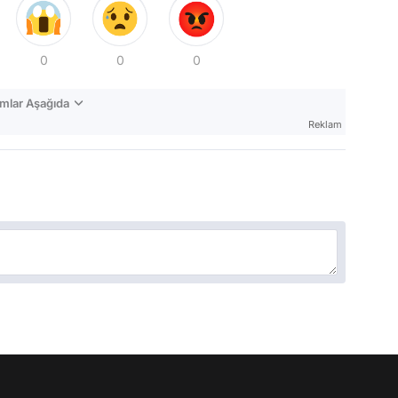
0
0
0
mlar Aşağıda
Reklam