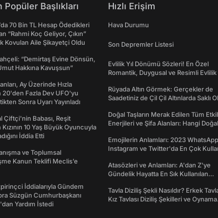
 Popüler Başlıkları
Hızlı Erişim
da 70 Bin TL Hesap Ödedikleri
Hava Durumu
n “Rahmi Koç Geliyor, Çıkın”
k Kovulan Aile Şikayetçi Oldu
Son Depremler Listesi
ahçeli: “Demirtaş Evine Dönsün,
Evlilik Yıl Dönümü Sözleri! En Özel
Umut Hakkına Kavuşsun”
Romantik, Duygusal ve Resimli Evlilik 
dönümü Mesajları
sanları, Ay Üzerinde Hızla
Rüyada Altın Görmek: Gerçekler de
n 20'den Fazla Dev UFO'yu
Saadetiniz de Çil Çil Altınlarda Saklı Ol
ttikten Sonra Uyarı Yayınladı
Doğal Taşların Merak Edilen Tüm Etkil
l Çiftçi'nin Babası, Reşit
Enerjileri ve Şifa Alanları: Hangi Doğa
 Kızının 10 Yaş Büyük Oyuncuyla
Ne İşe Yarar?
ığını İddia Etti
Emojilerin Anlamları: 2023 WhatsApp
Instagram ve Twitter'da En Çok Kulla
yanışma ve Toplumsal
Emojiler ve Anlamları
me Kanun Teklifi Meclis’e
Atasözleri ve Anlamları: A'dan Z'ye
Gündelik Hayatta En Sık Kullanılan
Atasözleri ve Anlamları
irinçci İddialarıyla Gündem
Tavla Diziliş Şekli Nasıldır? Erkek Tavl
bra Süzgün Cumhurbaşkanı
Kız Tavlası Diziliş Şekilleri ve Oynama
dan Yardım İstedi
Yönleri