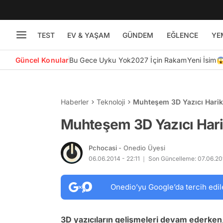
TEST
EV & YAŞAM
GÜNDEM
EĞLENCE
YE
Güncel Konular
Bu Gece Uyku Yok
2027 İçin Rakam
Yeni İsim
Haberler
Teknoloji
Muhteşem 3D Yazıcı Harik
Muhteşem 3D Yazıcı Hari
Pchocasi
- Onedio Üyesi
06.06.2014 - 22:11
Son Güncelleme: 07.06.201
Onedio’yu Google’da tercih edil
3D yazıcıların gelişmeleri devam ederken, ya