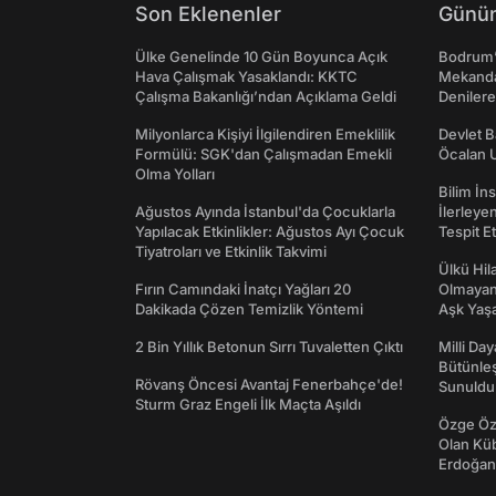
Son Eklenenler
Günün
Ülke Genelinde 10 Gün Boyunca Açık
Bodrum’
Hava Çalışmak Yasaklandı: KKTC
Mekanda
Çalışma Bakanlığı’ndan Açıklama Geldi
Denilere
Milyonlarca Kişiyi İlgilendiren Emeklilik
Devlet B
Formülü: SGK'dan Çalışmadan Emekli
Öcalan 
Olma Yolları
Bilim İn
Ağustos Ayında İstanbul'da Çocuklarla
İlerleye
Yapılacak Etkinlikler: Ağustos Ayı Çocuk
Tespit E
Tiyatroları ve Etkinlik Takvimi
Ülkü Hila
Fırın Camındaki İnatçı Yağları 20
Olmayan
Dakikada Çözen Temizlik Yöntemi
Aşk Yaşad
2 Bin Yıllık Betonun Sırrı Tuvaletten Çıktı
Milli Da
Bütünleş
Rövanş Öncesi Avantaj Fenerbahçe'de!
Sunuldu
Sturm Graz Engeli İlk Maçta Aşıldı
Özge Özp
Olan Kü
Erdoğan'