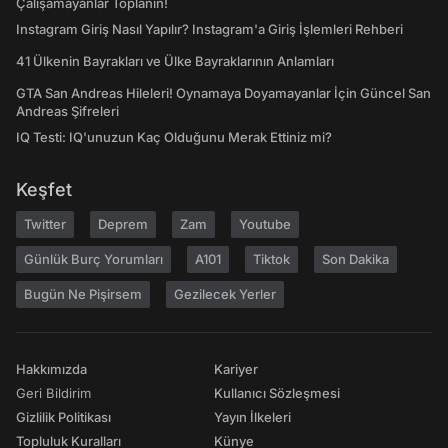
Çalışamayanlar Toplanın!
Instagram Giriş Nasıl Yapılır? Instagram'a Giriş İşlemleri Rehberi
41 Ülkenin Bayrakları ve Ülke Bayraklarının Anlamları
GTA San Andreas Hileleri! Oynamaya Doyamayanlar İçin Güncel San
Andreas Şifreleri
IQ Testi: IQ'unuzun Kaç Olduğunu Merak Ettiniz mi?
Keşfet
Twitter
Deprem
Zam
Youtube
Günlük Burç Yorumları
A101
Tiktok
Son Dakika
Bugün Ne Pişirsem
Gezilecek Yerler
Hakkımızda
Kariyer
Geri Bildirim
Kullanıcı Sözleşmesi
Gizlilik Politikası
Yayın İlkeleri
Topluluk Kuralları
Künye