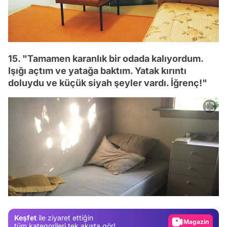
15. "Tamamen karanlık bir odada kalıyordum.
Işığı açtım ve yatağa baktım. Yatak kırıntı
doluydu ve küçük siyah şeyler vardı. İğrenç!"
Video
Test
Gündem
Magazin
Keşfet
ile ziyaret ettiğin
Video
tüm kategorileri tek akışta gör!