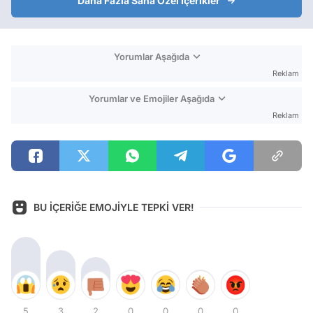
Daha Fazla Sana Özel İçerikler
Yorumlar Aşağıda
Reklam
Yorumlar ve Emojiler Aşağıda
Reklam
BU İÇERİĞE EMOJİYLE TEPKİ VER!
5
3
2
0
0
0
0