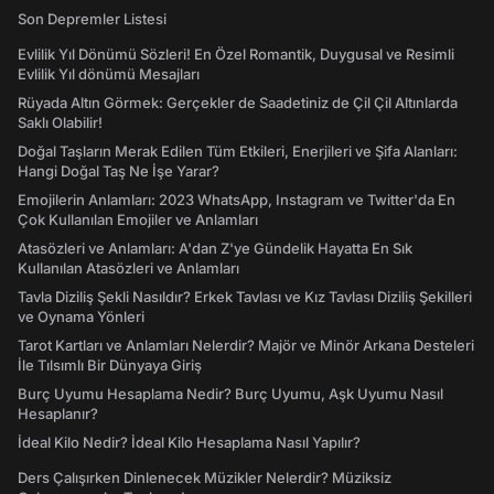
Son Depremler Listesi
Evlilik Yıl Dönümü Sözleri! En Özel Romantik, Duygusal ve Resimli
Evlilik Yıl dönümü Mesajları
Rüyada Altın Görmek: Gerçekler de Saadetiniz de Çil Çil Altınlarda
Saklı Olabilir!
Doğal Taşların Merak Edilen Tüm Etkileri, Enerjileri ve Şifa Alanları:
Hangi Doğal Taş Ne İşe Yarar?
Emojilerin Anlamları: 2023 WhatsApp, Instagram ve Twitter'da En
Çok Kullanılan Emojiler ve Anlamları
Atasözleri ve Anlamları: A'dan Z'ye Gündelik Hayatta En Sık
Kullanılan Atasözleri ve Anlamları
Tavla Diziliş Şekli Nasıldır? Erkek Tavlası ve Kız Tavlası Diziliş Şekilleri
ve Oynama Yönleri
Tarot Kartları ve Anlamları Nelerdir? Majör ve Minör Arkana Desteleri
İle Tılsımlı Bir Dünyaya Giriş
Burç Uyumu Hesaplama Nedir? Burç Uyumu, Aşk Uyumu Nasıl
Hesaplanır?
İdeal Kilo Nedir? İdeal Kilo Hesaplama Nasıl Yapılır?
Ders Çalışırken Dinlenecek Müzikler Nelerdir? Müziksiz