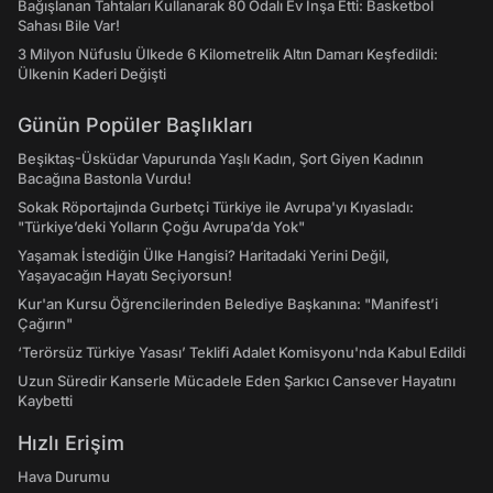
Bağışlanan Tahtaları Kullanarak 80 Odalı Ev İnşa Etti: Basketbol
Sahası Bile Var!
3 Milyon Nüfuslu Ülkede 6 Kilometrelik Altın Damarı Keşfedildi:
Ülkenin Kaderi Değişti
Günün Popüler Başlıkları
Beşiktaş-Üsküdar Vapurunda Yaşlı Kadın, Şort Giyen Kadının
Bacağına Bastonla Vurdu!
Sokak Röportajında Gurbetçi Türkiye ile Avrupa'yı Kıyasladı:
"Türkiye’deki Yolların Çoğu Avrupa’da Yok"
Yaşamak İstediğin Ülke Hangisi? Haritadaki Yerini Değil,
Yaşayacağın Hayatı Seçiyorsun!
Kur'an Kursu Öğrencilerinden Belediye Başkanına: "Manifest’i
Çağırın"
‘Terörsüz Türkiye Yasası’ Teklifi Adalet Komisyonu'nda Kabul Edildi
Uzun Süredir Kanserle Mücadele Eden Şarkıcı Cansever Hayatını
Kaybetti
Hızlı Erişim
Hava Durumu