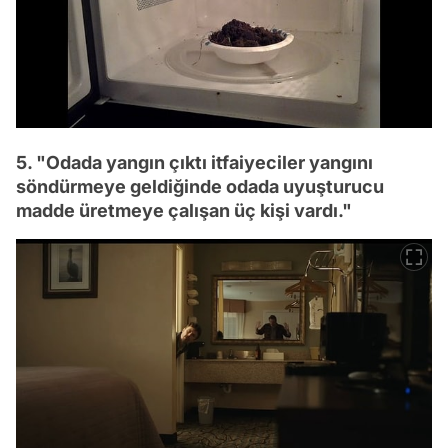
5. "Odada yangın çıktı itfaiyeciler yangını
söndürmeye geldiğinde odada uyuşturucu
madde üretmeye çalışan üç kişi vardı."