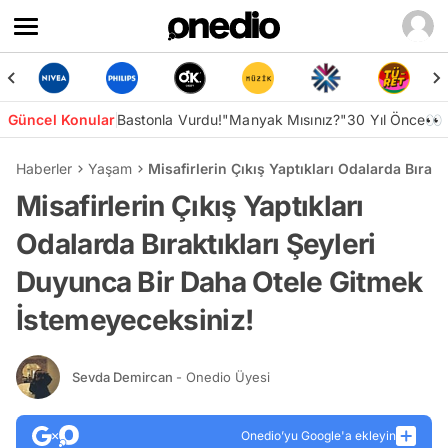
Güncel Konular
Bastonla Vurdu!
"Manyak Mısınız?"
30 Yıl Önce👀
Haberler
Yaşam
Misafirlerin Çıkış Yaptıkları Odalarda Bırak
Misafirlerin Çıkış Yaptıkları
Odalarda Bıraktıkları Şeyleri
Duyunca Bir Daha Otele Gitmek
İstemeyeceksiniz!
Sevda Demircan
- Onedio Üyesi
Onedio’yu Google'a ekleyin