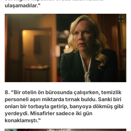
ulaşamadılar."
8. "Bir otelin ön bürosunda çalışırken, temizlik
personeli aşırı miktarda tırnak buldu. Sanki biri
onları bir torbayla getirip, banyoya dökmüş gibi
yerdeydi. Misafirler sadece iki gün
konaklamıştı."