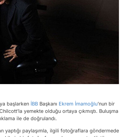
aya başlarken
İBB
Başkanı
Ekrem İmamoğlu
’nun bir
hilcott’la yemekte olduğu ortaya çıkmıştı. Buluşma
klama ile de doğrulandı.
an yaptığı paylaşımla, ilgili fotoğraflara göndermede