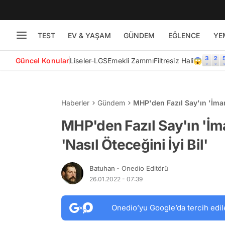
TEST
EV & YAŞAM
GÜNDEM
EĞLENCE
YE
Güncel Konular
Liseler-LGS
Emekli Zammı
Filtresiz Hali😱
Haberler
Gündem
MHP'den Fazıl Say'ın 'İmam
MHP'den Fazıl Say'ın 'İm
'Nasıl Öteceğini İyi Bil'
Batuhan
- Onedio Editörü
26.01.2022 - 07:39
Onedio’yu Google’da tercih edil