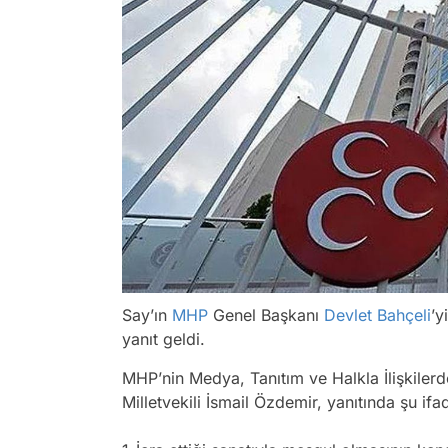
Say’ın
MHP
Genel Başkanı
Devlet Bahçeli
’y
yanıt geldi.
MHP’nin Medya, Tanıtım ve Halkla İlişkile
Milletvekili İsmail Özdemir, yanıtında şu ifad