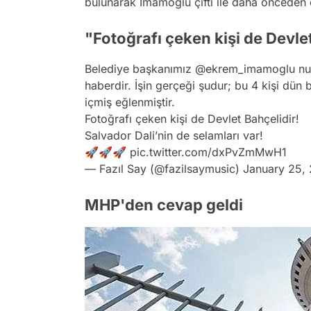
bulunarak İmamoğlu çifti ile daha önceden ç
"Fotoğrafı çeken kişi de Devlet
Belediye başkanımız
@ekrem_imamoglu
nu
haberdir. İşin gerçeği şudur; bu 4 kişi dün 
içmiş eğlenmiştir.
Fotoğrafı çeken kişi de Devlet Bahçelidir!
Salvador Dali’nin de selamları var!
🚀🚀🚀
pic.twitter.com/dxPvZmMwH1
— Fazıl Say (@fazilsaymusic)
January 25,
MHP'den cevap geldi