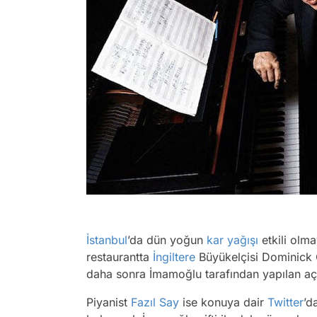
İstanbul
’da dün yoğun
kar yağışı
etkili olm
restaurantta
İngiltere
Büyükelçisi Dominick C
daha sonra İmamoğlu tarafından yapılan açı
Piyanist
Fazıl Say
ise konuya dair
Twitter
’d