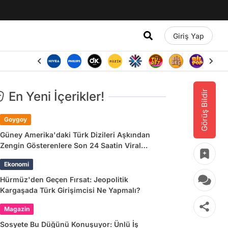
Giriş Yap
Görüş Bildir
En Yeni İçerikler!
Goygoy
Güney Amerika'daki Türk Dizileri Aşkından
Zengin Gösterenlere Son 24 Saatin Viral
Tweetleri
Ekonomi
Hürmüz'den Geçen Fırsat: Jeopolitik
Kargaşada Türk Girişimcisi Ne Yapmalı?
Magazin
Sosyete Bu Düğünü Konuşuyor: Ünlü İş