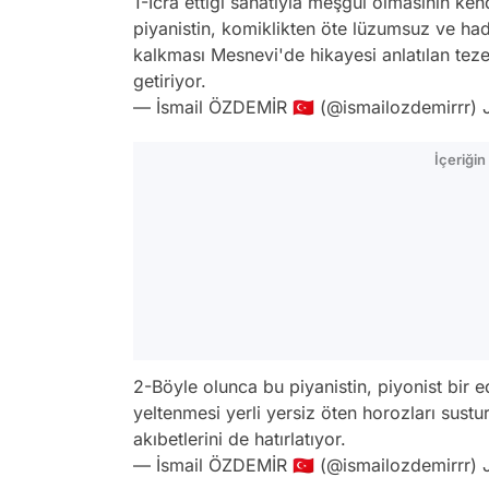
1-İcra ettiği sanatıyla meşgul olmasının ken
piyanistin, komiklikten öte lüzumsuz ve ha
kalkması Mesnevi'de hikayesi anlatılan teze
getiriyor.
— İsmail ÖZDEMİR 🇹🇷 (@ismailozdemirrr)
İçeriği
2-Böyle olunca bu piyanistin, piyonist bir
yeltenmesi yerli yersiz öten horozları sustu
akıbetlerini de hatırlatıyor.
— İsmail ÖZDEMİR 🇹🇷 (@ismailozdemirrr)