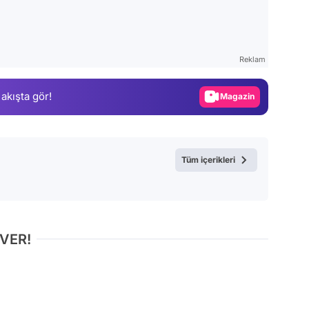
Video
Test
Gündem
Reklam
Magazin
 akışta gör!
Video
Test
Tüm içerikleri
 VER!