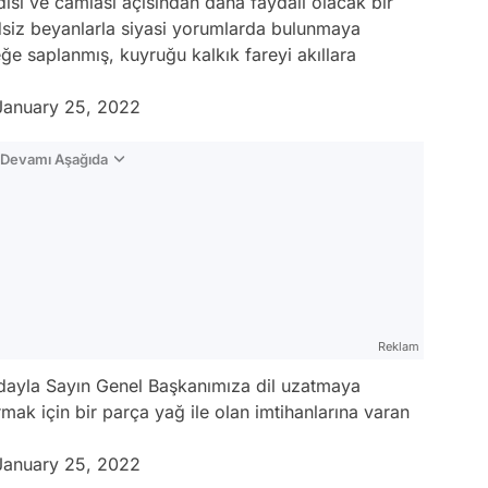
disi ve camiası açısından daha faydalı olacak bir
dsiz beyanlarla siyasi yorumlarda bulunmaya
ğe saplanmış, kuyruğu kalkık fareyi akıllara
January 25, 2022
n Devamı Aşağıda
Reklam
 edayla Sayın Genel Başkanımıza dil uzatmaya
rmak için bir parça yağ ile olan imtihanlarına varan
January 25, 2022