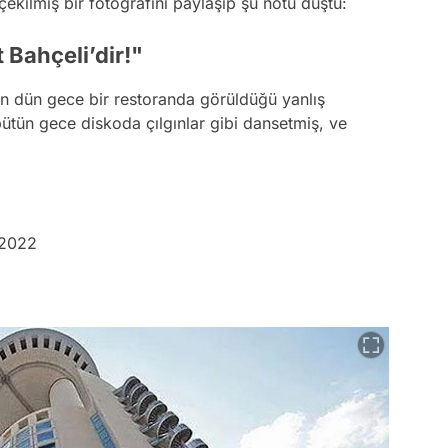
ekilmiş bir fotoğrafını paylaşıp şu notu düştü:
 Bahçeli’dir!"
n dün gece bir restoranda görüldüğü yanlış
bütün gece diskoda çılgınlar gibi dansetmiş, ve
 2022