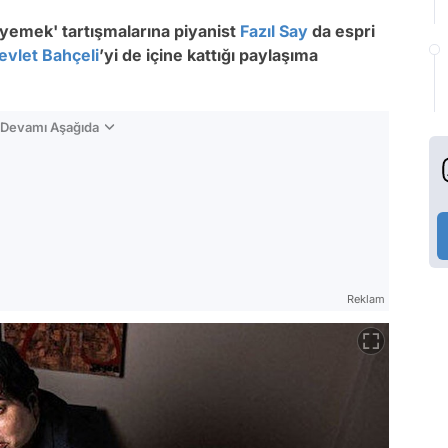
yemek' tartışmalarına piyanist
Fazıl Say
da espri
evlet Bahçeli
’yi de içine kattığı paylaşıma
n Devamı Aşağıda
Reklam