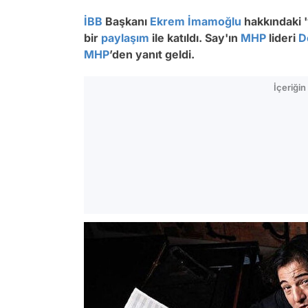
İBB
Başkanı
Ekrem İmamoğlu
hakkındaki '
bir
paylaşım
ile katıldı. Say'ın
MHP
lideri
D
MHP
’den yanıt geldi.
İçeriği