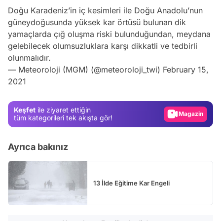
Doğu Karadeniz’in iç kesimleri ile Doğu Anadolu’nun
güneydoğusunda yüksek kar örtüsü bulunan dik
yamaçlarda çığ oluşma riski bulunduğundan, meydana
gelebilecek olumsuzluklara karşı dikkatli ve tedbirli
olunmalıdır.
Video
— Meteoroloji (MGM) (@meteoroloji_twi)
February 15,
2021
Test
Gündem
Keşfet
ile ziyaret ettiğin
Magazin
tüm kategorileri tek akışta gör!
Video
Ayrıca bakınız
Test
13 İlde Eğitime Kar Engeli