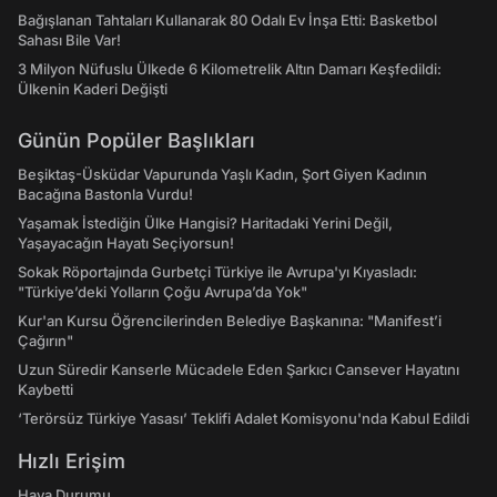
Bağışlanan Tahtaları Kullanarak 80 Odalı Ev İnşa Etti: Basketbol
Sahası Bile Var!
3 Milyon Nüfuslu Ülkede 6 Kilometrelik Altın Damarı Keşfedildi:
Ülkenin Kaderi Değişti
Günün Popüler Başlıkları
Beşiktaş-Üsküdar Vapurunda Yaşlı Kadın, Şort Giyen Kadının
Bacağına Bastonla Vurdu!
Yaşamak İstediğin Ülke Hangisi? Haritadaki Yerini Değil,
Yaşayacağın Hayatı Seçiyorsun!
Sokak Röportajında Gurbetçi Türkiye ile Avrupa'yı Kıyasladı:
"Türkiye’deki Yolların Çoğu Avrupa’da Yok"
Kur'an Kursu Öğrencilerinden Belediye Başkanına: "Manifest’i
Çağırın"
Uzun Süredir Kanserle Mücadele Eden Şarkıcı Cansever Hayatını
Kaybetti
‘Terörsüz Türkiye Yasası’ Teklifi Adalet Komisyonu'nda Kabul Edildi
Hızlı Erişim
Hava Durumu