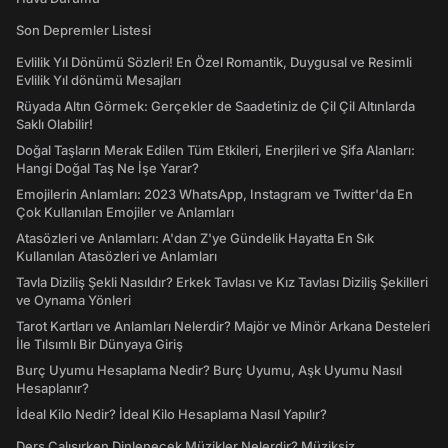
Son Depremler Listesi
Evlilik Yıl Dönümü Sözleri! En Özel Romantik, Duygusal ve Resimli
Evlilik Yıl dönümü Mesajları
Rüyada Altın Görmek: Gerçekler de Saadetiniz de Çil Çil Altınlarda
Saklı Olabilir!
Doğal Taşların Merak Edilen Tüm Etkileri, Enerjileri ve Şifa Alanları:
Hangi Doğal Taş Ne İşe Yarar?
Emojilerin Anlamları: 2023 WhatsApp, Instagram ve Twitter'da En
Çok Kullanılan Emojiler ve Anlamları
Atasözleri ve Anlamları: A'dan Z'ye Gündelik Hayatta En Sık
Kullanılan Atasözleri ve Anlamları
Tavla Diziliş Şekli Nasıldır? Erkek Tavlası ve Kız Tavlası Diziliş Şekilleri
ve Oynama Yönleri
Tarot Kartları ve Anlamları Nelerdir? Majör ve Minör Arkana Desteleri
İle Tılsımlı Bir Dünyaya Giriş
Burç Uyumu Hesaplama Nedir? Burç Uyumu, Aşk Uyumu Nasıl
Hesaplanır?
İdeal Kilo Nedir? İdeal Kilo Hesaplama Nasıl Yapılır?
Ders Çalışırken Dinlenecek Müzikler Nelerdir? Müziksiz