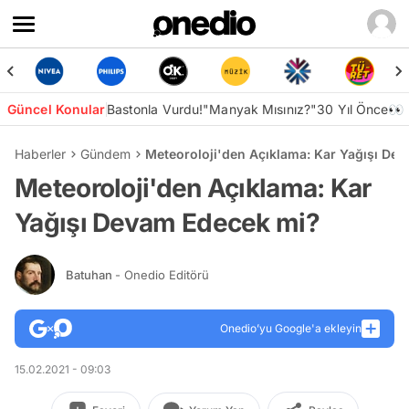
Güncel Konular
Bastonla Vurdu!
"Manyak Mısınız?"
30 Yıl Önce👀
Haberler
Gündem
Meteoroloji'den Açıklama: Kar Yağışı De
Meteoroloji'den Açıklama: Kar
Yağışı Devam Edecek mi?
Batuhan
- Onedio Editörü
Onedio’yu Google'a ekleyin
15.02.2021 - 09:03