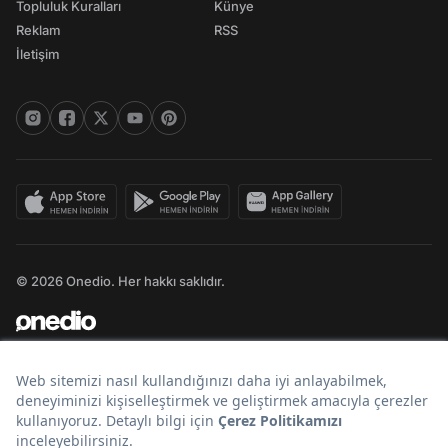
Topluluk Kuralları
Künye
Reklam
RSS
İletişim
© 2026 Onedio. Her hakkı saklıdır.
Bir
markasıdır.