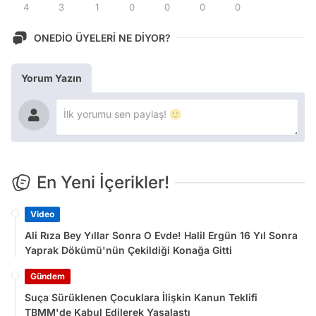
4
3
1
0
0
0
0
ONEDİO ÜYELERİ NE DİYOR?
Yorum Yazın
En Yeni İçerikler!
Video
Ali Rıza Bey Yıllar Sonra O Evde! Halil Ergün 16 Yıl Sonra
Yaprak Dökümü'nün Çekildiği Konağa Gitti
Gündem
Suça Sürüklenen Çocuklara İlişkin Kanun Teklifi
TBMM'de Kabul Edilerek Yasalaştı