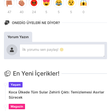
47
40
24
5
5
5
0
ONEDİO ÜYELERİ NE DİYOR?
Yorum Yazın
En Yeni İçerikler!
Yaşam
Koca Ülkede Tüm Sular Zehirli Çıktı: Temizlemesi Asırlar
Sürecek
Magazin