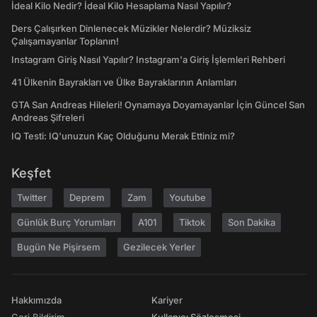
İdeal Kilo Nedir? İdeal Kilo Hesaplama Nasıl Yapılır?
Ders Çalışırken Dinlenecek Müzikler Nelerdir? Müziksiz
Çalışamayanlar Toplanın!
Instagram Giriş Nasıl Yapılır? Instagram'a Giriş İşlemleri Rehberi
41 Ülkenin Bayrakları ve Ülke Bayraklarının Anlamları
GTA San Andreas Hileleri! Oynamaya Doyamayanlar İçin Güncel San
Andreas Şifreleri
IQ Testi: IQ'unuzun Kaç Olduğunu Merak Ettiniz mi?
Keşfet
Twitter
Deprem
Zam
Youtube
Günlük Burç Yorumları
A101
Tiktok
Son Dakika
Bugün Ne Pişirsem
Gezilecek Yerler
Hakkımızda
Kariyer