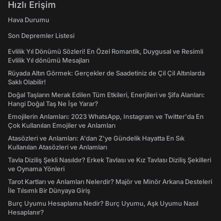
Hızlı Erişim
Hava Durumu
Son Depremler Listesi
Evlilik Yıl Dönümü Sözleri! En Özel Romantik, Duygusal ve Resimli
Evlilik Yıl dönümü Mesajları
Rüyada Altın Görmek: Gerçekler de Saadetiniz de Çil Çil Altınlarda
Saklı Olabilir!
Doğal Taşların Merak Edilen Tüm Etkileri, Enerjileri ve Şifa Alanları:
Hangi Doğal Taş Ne İşe Yarar?
Emojilerin Anlamları: 2023 WhatsApp, Instagram ve Twitter'da En
Çok Kullanılan Emojiler ve Anlamları
Atasözleri ve Anlamları: A'dan Z'ye Gündelik Hayatta En Sık
Kullanılan Atasözleri ve Anlamları
Tavla Diziliş Şekli Nasıldır? Erkek Tavlası ve Kız Tavlası Diziliş Şekilleri
ve Oynama Yönleri
Tarot Kartları ve Anlamları Nelerdir? Majör ve Minör Arkana Desteleri
İle Tılsımlı Bir Dünyaya Giriş
Burç Uyumu Hesaplama Nedir? Burç Uyumu, Aşk Uyumu Nasıl
Hesaplanır?