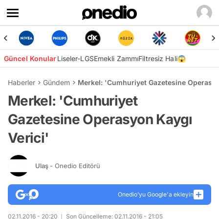
Güncel Konular
Liseler-LGS
Emekli Zammı
Filtresiz Hali😱
Haberler
Gündem
Merkel: 'Cumhuriyet Gazetesine Operasyo
Merkel: 'Cumhuriyet
Gazetesine Operasyon Kaygı
Verici'
Ulaş
- Onedio Editörü
Onedio’yu Google'a ekleyin
02.11.2016 - 20:20
Son Güncelleme: 02.11.2016 - 21:05