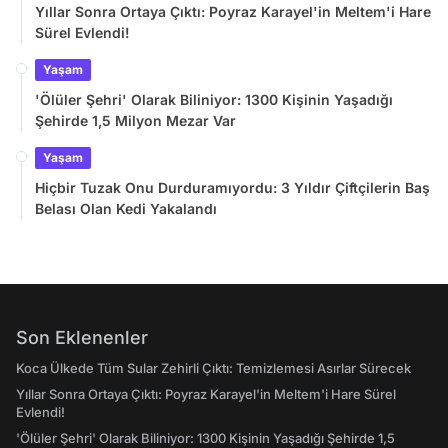
Yıllar Sonra Ortaya Çıktı: Poyraz Karayel'in Meltem'i Hare
Sürel Evlendi!
Yaşam
'Ölüler Şehri' Olarak Biliniyor: 1300 Kişinin Yaşadığı
Şehirde 1,5 Milyon Mezar Var
Yaşam
Hiçbir Tuzak Onu Durduramıyordu: 3 Yıldır Çiftçilerin Baş
Belası Olan Kedi Yakalandı
Son Eklenenler
Koca Ülkede Tüm Sular Zehirli Çıktı: Temizlemesi Asırlar Sürecek
Yıllar Sonra Ortaya Çıktı: Poyraz Karayel'in Meltem'i Hare Sürel
Evlendi!
'Ölüler Şehri' Olarak Biliniyor: 1300 Kişinin Yaşadığı Şehirde 1,5