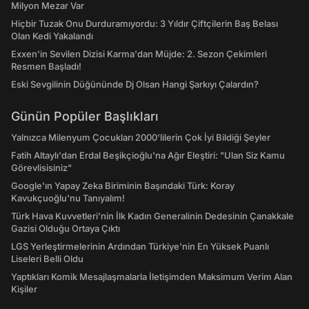
Milyon Mezar Var
Hiçbir Tuzak Onu Durduramıyordu: 3 Yıldır Çiftçilerin Baş Belası
Olan Kedi Yakalandı
Exxen'in Sevilen Dizisi Karma'dan Müjde: 2. Sezon Çekimleri
Resmen Başladı!
Eski Sevgilinin Düğününde Dj Olsan Hangi Şarkıyı Çalardın?
Günün Popüler Başlıkları
Yalnızca Milenyum Çocukları 2000'lilerin Çok İyi Bildiği Şeyler
Fatih Altaylı'dan Erdal Beşikçioğlu'na Ağır Eleştiri: "Ulan Siz Kamu
Görevlisisiniz"
Google'ın Yapay Zeka Biriminin Başındaki Türk: Koray
Kavukçuoğlu'nu Tanıyalım!
Türk Hava Kuvvetleri'nin İlk Kadın Generalinin Dedesinin Çanakkale
Gazisi Olduğu Ortaya Çıktı
LGS Yerleştirmelerinin Ardından Türkiye'nin En Yüksek Puanlı
Liseleri Belli Oldu
Yaptıkları Komik Mesajlaşmalarla İletişimden Maksimum Verim Alan
Kişiler