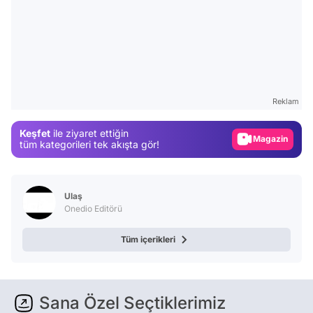
Video
Test
Reklam
Gündem
Keşfet
ile ziyaret ettiğin
Magazin
tüm kategorileri tek akışta gör!
Video
Test
Ulaş
Onedio Editörü
Tüm içerikleri
Sana Özel Seçtiklerimiz