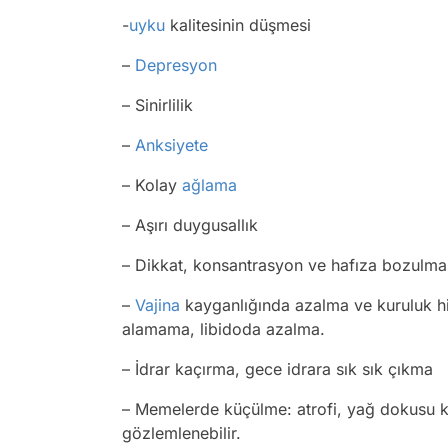
-
uyku
kalitesinin düşmesi
–
Depresyon
– Sinirlilik
–
Anksiyete
– Kolay
ağlama
– Aşırı duygusallık
– Dikkat, konsantrasyon ve hafıza bozulmas
–
Vajina
kayganlığında azalma ve kuruluk his
alamama, libidoda azalma.
– İdrar kaçırma, gece idrara sık sık çıkma
– Memelerde küçülme: atrofi, yağ dokusu 
gözlemlenebilir.