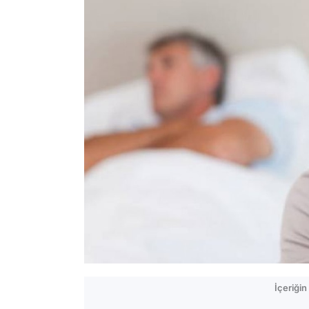
İçeriği