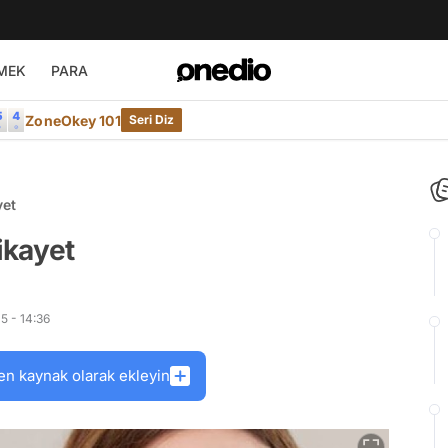
MEK
PARA
ZoneOkey 101
Seri Diz
yet
ikayet
5 - 14:36
en kaynak olarak ekleyin