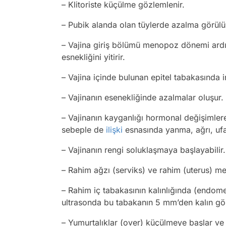
– Klitoriste küçülme gözlemlenir.
– Pubik alanda olan tüylerde azalma görülü
– Vajina giriş bölümü menopoz dönemi ardı
esnekliğini yitirir.
– Vajina içinde bulunan epitel tabakasında
– Vajinanın esenekliğinde azalmalar oluşur.
– Vajinanın kayganlığı hormonal değişimlere 
sebeple de
ilişki
esnasında yanma, ağrı, ufak
– Vajinanın rengi soluklaşmaya başlayabilir.
– Rahim ağzı (serviks) ve rahim (uterus) 
– Rahim iç tabakasının kalınlığında (endo
ultrasonda bu tabakanın 5 mm’den kalın gö
– Yumurtalıklar (over) küçülmeye başlar ve 