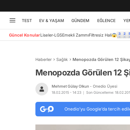
TEST
EV & YAŞAM
GÜNDEM
EĞLENCE
YE
Güncel Konular
Liseler-LGS
Emekli Zammı
Filtresiz Hali😱
Haberler
Sağlık
Menopozda Görülen 12 Şika
Menopozda Görülen 12 Ş
Mehmet Gülay Olkun
- Onedio Üyesi
18.02.2015 - 14:23
Son Güncelleme: 18.02.201
Onedio’yu Google’da tercih edil