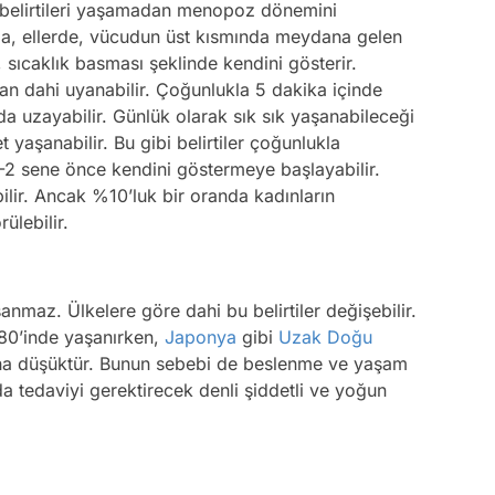
bu belirtileri yaşamadan menopoz dönemini
rda, ellerde, vücudun üst kısmında meydana gelen
 sıcaklık basması şeklinde kendini gösterir.
an dahi uyanabilir. Çoğunlukla 5 dakika içinde
a uzayabilir. Günlük olarak sık sık yaşanabileceği
 yaşanabilir. Bu gibi belirtiler çoğunlukla
 sene önce kendini göstermeye başlayabilir.
lir. Ancak %10’luk bir oranda kadınların
ülebilir.
nmaz. Ülkelere göre dahi bu belirtiler değişebilir.
%80’inde yaşanırken,
Japonya
gibi
Uzak Doğu
daha düşüktür. Bunun sebebi de beslenme ve yaşam
ında tedaviyi gerektirecek denli şiddetli ve yoğun