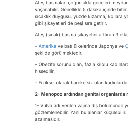
Ateş basmaları çoğunlukla geceleri meydana
yaşanabilir. Genellikle 5 dakika içinde bit
sıcaklık duygusu; yüzde kızarma, kollara y
gibi şikayetleri de peşi sıra getirir.
Ateş (sıcak) basma şikayetini arttıran 3 etk
–
Amerika
ve batı ülkelerinde Japonya ve
Ç
şekilde görülmektedir.
– Obezite sorunu olan, fazla kilolu kadınla
hissedilir.
– Fiziksel olarak hareketsiz olan kadınlard
2-
Menopoz
ardından genital organlarda
1- Vulva adı verilen vajina dış bölümünde ye
gözlemlenebilir. Yani bu alanlar küçülebili
azalmasıdır.