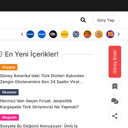
Giriş Yap
Görüş Bildir
En Yeni İçerikler!
Goygoy
Güney Amerika'daki Türk Dizileri Aşkından
Zengin Gösterenlere Son 24 Saatin Viral
Tweetleri
Ekonomi
Hürmüz'den Geçen Fırsat: Jeopolitik
Kargaşada Türk Girişimcisi Ne Yapmalı?
Magazin
Sosyete Bu Düğünü Konuşuyor: Ünlü İş