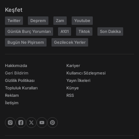
Keşfet
Twitter
Deprem
Zam
Youtube
Günlük Burç Yorumları
A101
Tiktok
Son Dakika
Bugün Ne Pişirsem
Gezilecek Yerler
Hakkımızda
Kariyer
Geri Bildirim
Kullanıcı Sözleşmesi
Gizlilik Politikası
Yayın İlkeleri
Topluluk Kuralları
Künye
Reklam
RSS
İletişim