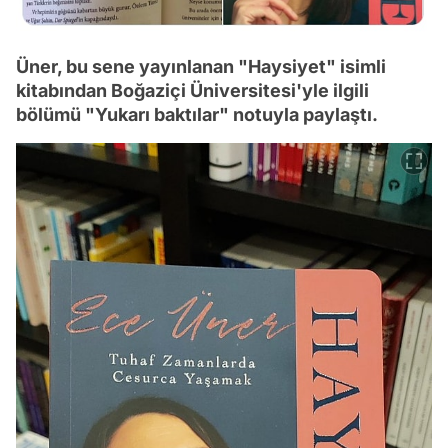
Üner, bu sene yayınlanan "Haysiyet" isimli
kitabından Boğaziçi Üniversitesi'yle ilgili
bölümü "Yukarı baktılar" notuyla paylaştı.