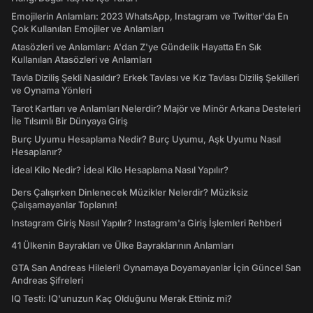
Emojilerin Anlamları: 2023 WhatsApp, Instagram ve Twitter'da En
Çok Kullanılan Emojiler ve Anlamları
Atasözleri ve Anlamları: A'dan Z'ye Gündelik Hayatta En Sık
Kullanılan Atasözleri ve Anlamları
Tavla Diziliş Şekli Nasıldır? Erkek Tavlası ve Kız Tavlası Diziliş Şekilleri
ve Oynama Yönleri
Tarot Kartları ve Anlamları Nelerdir? Majör ve Minör Arkana Desteleri
İle Tılsımlı Bir Dünyaya Giriş
Burç Uyumu Hesaplama Nedir? Burç Uyumu, Aşk Uyumu Nasıl
Hesaplanır?
İdeal Kilo Nedir? İdeal Kilo Hesaplama Nasıl Yapılır?
Ders Çalışırken Dinlenecek Müzikler Nelerdir? Müziksiz
Çalışamayanlar Toplanın!
Instagram Giriş Nasıl Yapılır? Instagram'a Giriş İşlemleri Rehberi
41 Ülkenin Bayrakları ve Ülke Bayraklarının Anlamları
GTA San Andreas Hileleri! Oynamaya Doyamayanlar İçin Güncel San
Andreas Şifreleri
IQ Testi: IQ'unuzun Kaç Olduğunu Merak Ettiniz mi?