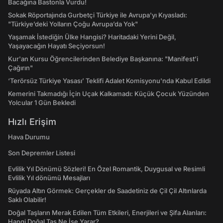
Bacağına Bastonla Vurdu!
Sokak Röportajında Gurbetçi Türkiye ile Avrupa'yı Kıyasladı:
"Türkiye’deki Yolların Çoğu Avrupa’da Yok"
Yaşamak İstediğin Ülke Hangisi? Haritadaki Yerini Değil,
Yaşayacağın Hayatı Seçiyorsun!
Kur'an Kursu Öğrencilerinden Belediye Başkanına: "Manifest’i
Çağırın"
‘Terörsüz Türkiye Yasası’ Teklifi Adalet Komisyonu'nda Kabul Edildi
Kemerini Takmadığı İçin Uçak Kalkamadı: Küçük Çocuk Yüzünden
Yolcular 1 Gün Bekledi
Hızlı Erişim
Hava Durumu
Son Depremler Listesi
Evlilik Yıl Dönümü Sözleri! En Özel Romantik, Duygusal ve Resimli
Evlilik Yıl dönümü Mesajları
Rüyada Altın Görmek: Gerçekler de Saadetiniz de Çil Çil Altınlarda
Saklı Olabilir!
Doğal Taşların Merak Edilen Tüm Etkileri, Enerjileri ve Şifa Alanları:
Hangi Doğal Taş Ne İşe Yarar?