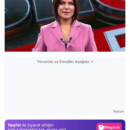
Yorumlar ve Emojiler Aşağıda
Video
Test
Reklam
Gündem
Keşfet
ile ziyaret ettiğin
Magazin
tüm kategorileri tek akışta gör!