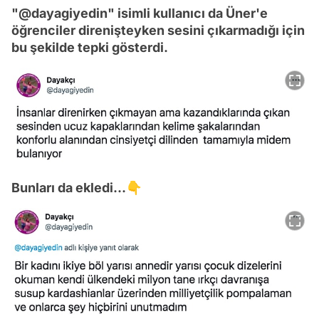
"@dayagiyedin" isimli kullanıcı da Üner'e
öğrenciler direnişteyken sesini çıkarmadığı için
bu şekilde tepki gösterdi.
Bunları da ekledi...👇