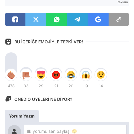
Reklam
BU İÇERİĞE EMOJİYLE TEPKİ VER!
478
33
29
21
20
19
14
ONEDİO ÜYELERİ NE DİYOR?
Yorum Yazın