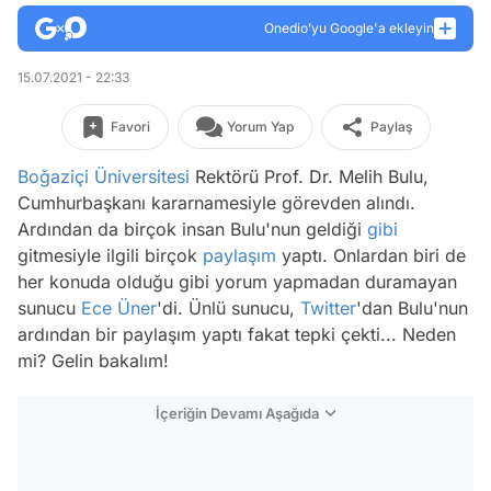
Onedio’yu Google'a ekleyin
15.07.2021 - 22:33
Favori
Yorum Yap
Paylaş
Boğaziçi Üniversitesi
Rektörü Prof. Dr. Melih Bulu,
Cumhurbaşkanı kararnamesiyle görevden alındı.
Ardından da birçok insan Bulu'nun geldiği
gibi
gitmesiyle ilgili birçok
paylaşım
yaptı. Onlardan biri de
her konuda olduğu gibi yorum yapmadan duramayan
sunucu
Ece Üner
'di. Ünlü sunucu,
Twitter
'dan Bulu'nun
ardından bir paylaşım yaptı fakat tepki çekti... Neden
mi? Gelin bakalım!
İçeriğin Devamı Aşağıda