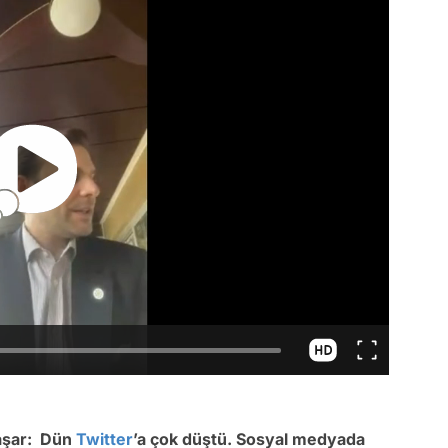
Yaşar: Dün
Twitter
’a çok düştü. Sosyal medyada