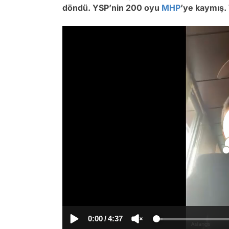
döndü. YSP’nin 200 oyu
MHP
’ye kaymış.
0:00
/
4:37