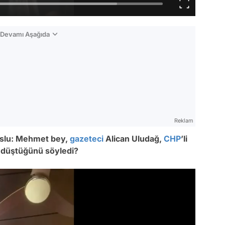
n Devamı Aşağıda
Reklam
Uslu: Mehmet bey,
gazeteci
Alican Uludağ,
CHP
’li
in düştüğünü söyledi?