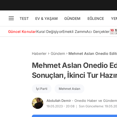
TEST
EV & YAŞAM
GÜNDEM
EĞLENCE
YE
Güncel Konular
Kural Değişiyor
Emekli Zammı
Acı Gerçekler
Haberler
Gündem
Mehmet Aslan Onedio Editör
Hazırlıkları ve Stratejileri
Mehmet Aslan Onedio Edi
Sonuçları, İkinci Tur Hazırl
İyi Parti
Mehmet Aslan
Abdullah Demir
- Onedio Haber ve Gündem 
19.05.2023 - 20:08
Son Güncelleme: 19.05.20