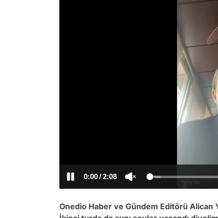
/
Onedio Haber ve Gündem Editörü Alican Yayc
İkinci turda da aynı şeyler yaşandı diyeli