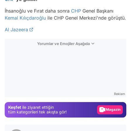
İhsanoğlu ve Fırat daha sonra
CHP
Genel Başkanı
Kemal Kılıçdaroğlu
ile CHP Genel Merkezi'nde görüştü.
Al Jazeera
Yorumlar ve Emojiler Aşağıda
Video
Test
Reklam
Gündem
Keşfet
ile ziyaret ettiğin
Magazin
tüm kategorileri tek akışta gör!
Video
Test