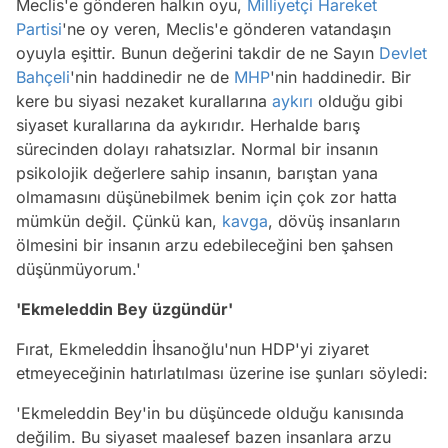
Meclis'e gönderen halkın oyu,
Milliyetçi Hareket
Partisi
'ne oy veren, Meclis'e gönderen vatandaşın
oyuyla eşittir. Bunun değerini takdir de ne Sayın
Devlet
Bahçeli
'nin haddinedir ne de
MHP
'nin haddinedir. Bir
kere bu siyasi nezaket kurallarına
aykırı
olduğu gibi
siyaset kurallarına da aykırıdır. Herhalde barış
sürecinden dolayı rahatsızlar. Normal bir insanın
psikolojik değerlere sahip insanın, barıştan yana
olmamasını düşünebilmek benim için çok zor hatta
mümkün değil. Çünkü kan,
kavga
, dövüş insanların
ölmesini bir insanın arzu edebileceğini ben şahsen
düşünmüyorum.'
'Ekmeleddin Bey üzgündür'
Fırat, Ekmeleddin İhsanoğlu'nun HDP'yi ziyaret
etmeyeceğinin hatırlatılması üzerine ise şunları söyledi:
'Ekmeleddin Bey'in bu düşüncede olduğu kanısında
değilim. Bu siyaset maalesef bazen insanlara arzu