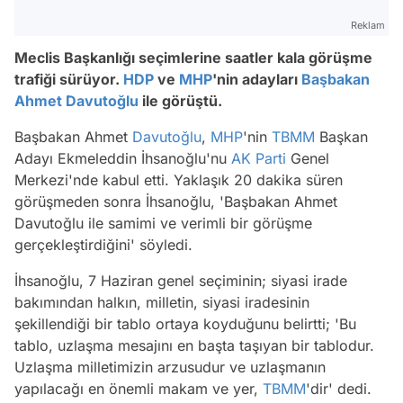
Reklam
Meclis Başkanlığı seçimlerine saatler kala görüşme
trafiği sürüyor.
HDP
ve
MHP
'nin adayları
Başbakan
Ahmet Davutoğlu
ile görüştü.
Başbakan Ahmet
Davutoğlu
,
MHP
'nin
TBMM
Başkan
Adayı Ekmeleddin İhsanoğlu'nu
AK Parti
Genel
Merkezi'nde kabul etti. Yaklaşık 20 dakika süren
görüşmeden sonra İhsanoğlu, 'Başbakan Ahmet
Davutoğlu ile samimi ve verimli bir görüşme
gerçekleştirdiğini' söyledi.
İhsanoğlu, 7 Haziran genel seçiminin; siyasi irade
bakımından halkın, milletin, siyasi iradesinin
şekillendiği bir tablo ortaya koyduğunu belirtti; 'Bu
tablo, uzlaşma mesajını en başta taşıyan bir tablodur.
Uzlaşma milletimizin arzusudur ve uzlaşmanın
yapılacağı en önemli makam ve yer,
TBMM
'dir' dedi.