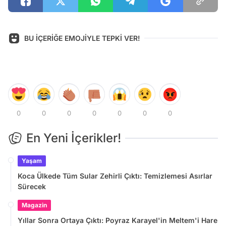
BU İÇERİĞE EMOJİYLE TEPKİ VER!
0
0
0
0
0
0
0
En Yeni İçerikler!
Yaşam
Koca Ülkede Tüm Sular Zehirli Çıktı: Temizlemesi Asırlar
Sürecek
Magazin
Yıllar Sonra Ortaya Çıktı: Poyraz Karayel'in Meltem'i Hare