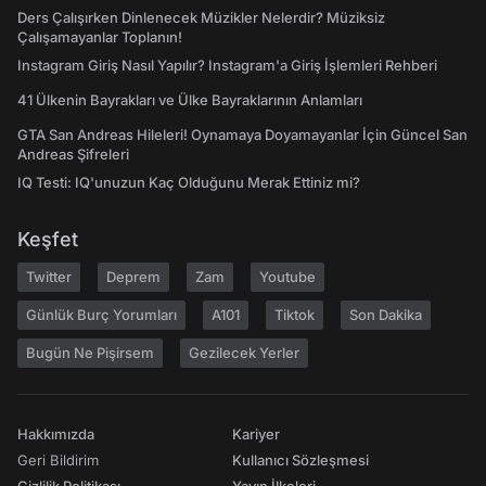
Ders Çalışırken Dinlenecek Müzikler Nelerdir? Müziksiz
Çalışamayanlar Toplanın!
Instagram Giriş Nasıl Yapılır? Instagram'a Giriş İşlemleri Rehberi
41 Ülkenin Bayrakları ve Ülke Bayraklarının Anlamları
GTA San Andreas Hileleri! Oynamaya Doyamayanlar İçin Güncel San
Andreas Şifreleri
IQ Testi: IQ'unuzun Kaç Olduğunu Merak Ettiniz mi?
Keşfet
Twitter
Deprem
Zam
Youtube
Günlük Burç Yorumları
A101
Tiktok
Son Dakika
Bugün Ne Pişirsem
Gezilecek Yerler
Hakkımızda
Kariyer
Geri Bildirim
Kullanıcı Sözleşmesi