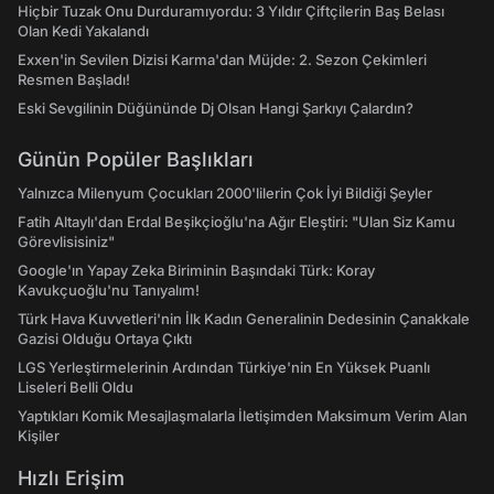
Hiçbir Tuzak Onu Durduramıyordu: 3 Yıldır Çiftçilerin Baş Belası
Olan Kedi Yakalandı
Exxen'in Sevilen Dizisi Karma'dan Müjde: 2. Sezon Çekimleri
Resmen Başladı!
Eski Sevgilinin Düğününde Dj Olsan Hangi Şarkıyı Çalardın?
Günün Popüler Başlıkları
Yalnızca Milenyum Çocukları 2000'lilerin Çok İyi Bildiği Şeyler
Fatih Altaylı'dan Erdal Beşikçioğlu'na Ağır Eleştiri: "Ulan Siz Kamu
Görevlisisiniz"
Google'ın Yapay Zeka Biriminin Başındaki Türk: Koray
Kavukçuoğlu'nu Tanıyalım!
Türk Hava Kuvvetleri'nin İlk Kadın Generalinin Dedesinin Çanakkale
Gazisi Olduğu Ortaya Çıktı
LGS Yerleştirmelerinin Ardından Türkiye'nin En Yüksek Puanlı
Liseleri Belli Oldu
Yaptıkları Komik Mesajlaşmalarla İletişimden Maksimum Verim Alan
Kişiler
Hızlı Erişim