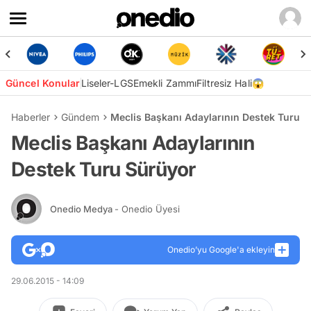
Güncel Konular
Liseler-LGS
Emekli Zammı
Filtresiz Hali😱
Haberler
Gündem
Meclis Başkanı Adaylarının Destek Turu 
Meclis Başkanı Adaylarının
Destek Turu Sürüyor
Onedio Medya
- Onedio Üyesi
Onedio’yu Google'a ekleyin
29.06.2015 - 14:09