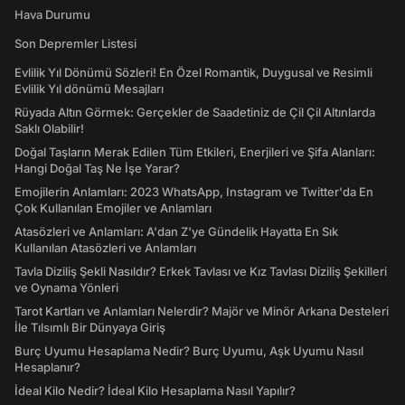
Hava Durumu
Son Depremler Listesi
Evlilik Yıl Dönümü Sözleri! En Özel Romantik, Duygusal ve Resimli
Evlilik Yıl dönümü Mesajları
Rüyada Altın Görmek: Gerçekler de Saadetiniz de Çil Çil Altınlarda
Saklı Olabilir!
Doğal Taşların Merak Edilen Tüm Etkileri, Enerjileri ve Şifa Alanları:
Hangi Doğal Taş Ne İşe Yarar?
Emojilerin Anlamları: 2023 WhatsApp, Instagram ve Twitter'da En
Çok Kullanılan Emojiler ve Anlamları
Atasözleri ve Anlamları: A'dan Z'ye Gündelik Hayatta En Sık
Kullanılan Atasözleri ve Anlamları
Tavla Diziliş Şekli Nasıldır? Erkek Tavlası ve Kız Tavlası Diziliş Şekilleri
ve Oynama Yönleri
Tarot Kartları ve Anlamları Nelerdir? Majör ve Minör Arkana Desteleri
İle Tılsımlı Bir Dünyaya Giriş
Burç Uyumu Hesaplama Nedir? Burç Uyumu, Aşk Uyumu Nasıl
Hesaplanır?
İdeal Kilo Nedir? İdeal Kilo Hesaplama Nasıl Yapılır?