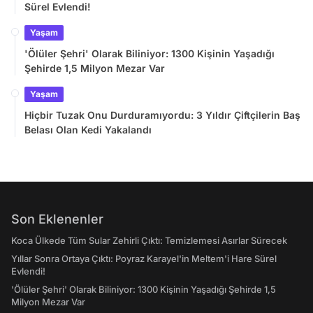
Sürel Evlendi!
Yaşam
'Ölüler Şehri' Olarak Biliniyor: 1300 Kişinin Yaşadığı
Şehirde 1,5 Milyon Mezar Var
Yaşam
Hiçbir Tuzak Onu Durduramıyordu: 3 Yıldır Çiftçilerin Baş
Belası Olan Kedi Yakalandı
Son Eklenenler
Koca Ülkede Tüm Sular Zehirli Çıktı: Temizlemesi Asırlar Sürecek
Yıllar Sonra Ortaya Çıktı: Poyraz Karayel'in Meltem'i Hare Sürel
Evlendi!
'Ölüler Şehri' Olarak Biliniyor: 1300 Kişinin Yaşadığı Şehirde 1,5
Milyon Mezar Var