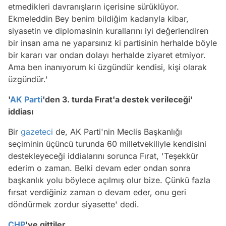
etmedikleri davranışların içerisine sürüklüyor.
Ekmeleddin Bey benim bildiğim kadarıyla kibar,
siyasetin ve diplomasinin kurallarını iyi değerlendiren
bir insan ama ne yaparsınız ki partisinin herhalde böyle
bir kararı var ondan dolayı herhalde ziyaret etmiyor.
Ama ben inanıyorum ki üzgündür kendisi, kişi olarak
üzgündür.'
'
AK Parti
'den 3. turda Fırat'a destek verileceği'
iddiası
Bir
gazeteci
de, AK Parti'nin Meclis Başkanlığı
seçiminin üçüncü turunda 60 milletvekiliyle kendisini
destekleyeceği iddialarını sorunca Fırat, 'Teşekkür
ederim o zaman. Belki devam eder ondan sonra
başkanlık yolu böylece açılmış olur bize. Çünkü fazla
fırsat verdiğiniz zaman o devam eder, onu geri
döndürmek zordur siyasette' dedi.
CHP
'ye gittiler