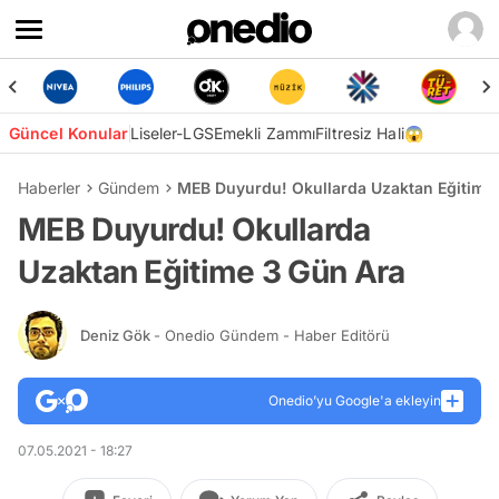
Güncel Konular
Liseler-LGS
Emekli Zammı
Filtresiz Hali😱
Haberler
Gündem
MEB Duyurdu! Okullarda Uzaktan Eğitime
MEB Duyurdu! Okullarda
Uzaktan Eğitime 3 Gün Ara
Deniz Gök
- Onedio Gündem - Haber Editörü
Onedio’yu Google'a ekleyin
07.05.2021 - 18:27