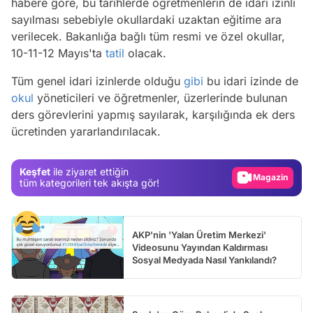
habere göre, bu tarihlerde öğretmenlerin de idari izinli
sayılması sebebiyle okullardaki uzaktan eğitime ara
verilecek. Bakanlığa bağlı tüm resmi ve özel okullar,
10-11-12 Mayıs'ta
tatil
olacak.
Tüm genel idari izinlerde olduğu
gibi
bu idari izinde de
okul
yöneticileri ve öğretmenler, üzerlerinde bulunan
Video
ders görevlerini yapmış sayılarak, karşılığında ek ders
ücretinden yararlandırılacak.
Test
Gündem
Keşfet
ile ziyaret ettiğin
Magazin
tüm kategorileri tek akışta gör!
Video
Test
AKP'nin 'Yalan Üretim Merkezi'
Videosunu Yayından Kaldırması
Sosyal Medyada Nasıl Yankılandı?