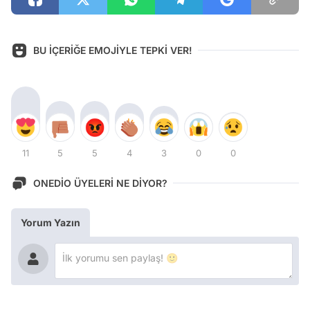
BU İÇERİĞE EMOJİYLE TEPKİ VER!
11
5
5
4
3
0
0
ONEDİO ÜYELERİ NE DİYOR?
Yorum Yazın