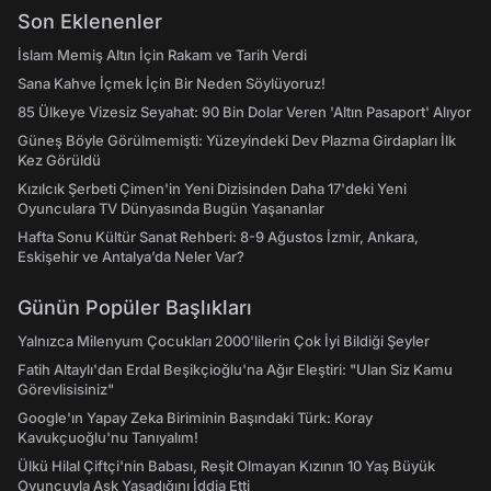
Son Eklenenler
İslam Memiş Altın İçin Rakam ve Tarih Verdi
Sana Kahve İçmek İçin Bir Neden Söylüyoruz!
85 Ülkeye Vizesiz Seyahat: 90 Bin Dolar Veren 'Altın Pasaport' Alıyor
Güneş Böyle Görülmemişti: Yüzeyindeki Dev Plazma Girdapları İlk
Kez Görüldü
Kızılcık Şerbeti Çimen'in Yeni Dizisinden Daha 17'deki Yeni
Oyunculara TV Dünyasında Bugün Yaşananlar
Hafta Sonu Kültür Sanat Rehberi: 8-9 Ağustos İzmir, Ankara,
Eskişehir ve Antalya’da Neler Var?
Günün Popüler Başlıkları
Yalnızca Milenyum Çocukları 2000'lilerin Çok İyi Bildiği Şeyler
Fatih Altaylı'dan Erdal Beşikçioğlu'na Ağır Eleştiri: "Ulan Siz Kamu
Görevlisisiniz"
Google'ın Yapay Zeka Biriminin Başındaki Türk: Koray
Kavukçuoğlu'nu Tanıyalım!
Ülkü Hilal Çiftçi'nin Babası, Reşit Olmayan Kızının 10 Yaş Büyük
Oyuncuyla Aşk Yaşadığını İddia Etti