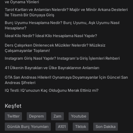
ve Oynama Yönleri
Tarot Kartları ve Anlamları Nelerdir? Majör ve Minör Arkana Desteleri
İle Tılsımlı Bir Dünyaya Giriş
Burç Uyumu Hesaplama Nedir? Burç Uyumu, Aşk Uyumu Nasıl
Hesaplanır?
İdeal Kilo Nedir? İdeal Kilo Hesaplama Nasıl Yapılır?
Ders Çalışırken Dinlenecek Müzikler Nelerdir? Müziksiz
Çalışamayanlar Toplanın!
Instagram Giriş Nasıl Yapılır? Instagram'a Giriş İşlemleri Rehberi
41 Ülkenin Bayrakları ve Ülke Bayraklarının Anlamları
GTA San Andreas Hileleri! Oynamaya Doyamayanlar İçin Güncel San
Andreas Şifreleri
IQ Testi: IQ'unuzun Kaç Olduğunu Merak Ettiniz mi?
Keşfet
Twitter
Deprem
Zam
Youtube
Günlük Burç Yorumları
A101
Tiktok
Son Dakika