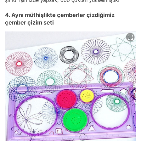
şimdi işimizde yapsak, ooo çoktan yükselmiştik!
4. Aynı müthişlikte çemberler çizdiğimiz
çember çizim seti