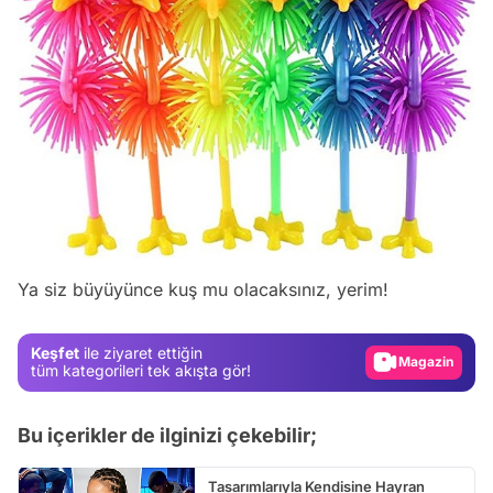
Video
Test
Ya siz büyüyünce kuş mu olacaksınız, yerim!
Gündem
Magazin
Keşfet
ile ziyaret ettiğin
Video
tüm kategorileri tek akışta gör!
Test
Bu içerikler de ilginizi çekebilir;
Tasarımlarıyla Kendisine Hayran