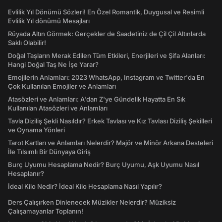
Evlilik Yıl Dönümü Sözleri! En Özel Romantik, Duygusal ve Resimli
Evlilik Yıl dönümü Mesajları
Rüyada Altın Görmek: Gerçekler de Saadetiniz de Çil Çil Altınlarda
Saklı Olabilir!
Doğal Taşların Merak Edilen Tüm Etkileri, Enerjileri ve Şifa Alanları:
Hangi Doğal Taş Ne İşe Yarar?
Emojilerin Anlamları: 2023 WhatsApp, Instagram ve Twitter'da En
Çok Kullanılan Emojiler ve Anlamları
Atasözleri ve Anlamları: A'dan Z'ye Gündelik Hayatta En Sık
Kullanılan Atasözleri ve Anlamları
Tavla Diziliş Şekli Nasıldır? Erkek Tavlası ve Kız Tavlası Diziliş Şekilleri
ve Oynama Yönleri
Tarot Kartları ve Anlamları Nelerdir? Majör ve Minör Arkana Desteleri
İle Tılsımlı Bir Dünyaya Giriş
Burç Uyumu Hesaplama Nedir? Burç Uyumu, Aşk Uyumu Nasıl
Hesaplanır?
İdeal Kilo Nedir? İdeal Kilo Hesaplama Nasıl Yapılır?
Ders Çalışırken Dinlenecek Müzikler Nelerdir? Müziksiz
Çalışamayanlar Toplanın!