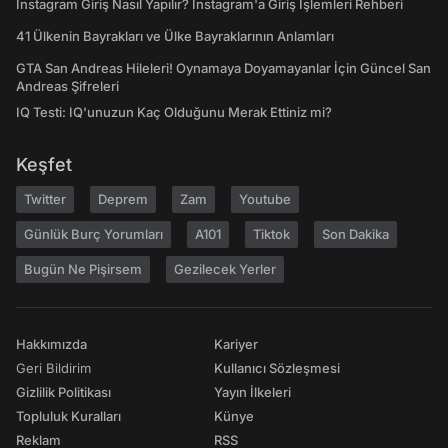
Instagram Giriş Nasıl Yapılır? Instagram'a Giriş İşlemleri Rehberi
41 Ülkenin Bayrakları ve Ülke Bayraklarının Anlamları
GTA San Andreas Hileleri! Oynamaya Doyamayanlar İçin Güncel San
Andreas Şifreleri
IQ Testi: IQ'unuzun Kaç Olduğunu Merak Ettiniz mi?
Keşfet
Twitter
Deprem
Zam
Youtube
Günlük Burç Yorumları
A101
Tiktok
Son Dakika
Bugün Ne Pişirsem
Gezilecek Yerler
Hakkımızda
Kariyer
Geri Bildirim
Kullanıcı Sözleşmesi
Gizlilik Politikası
Yayın İlkeleri
Topluluk Kuralları
Künye
Reklam
RSS