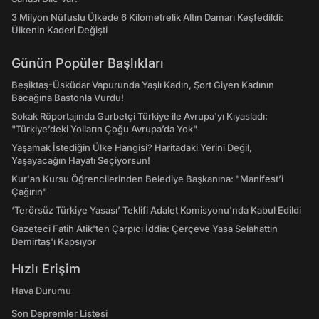
3 Milyon Nüfuslu Ülkede 6 Kilometrelik Altın Damarı Keşfedildi:
Ülkenin Kaderi Değişti
Günün Popüler Başlıkları
Beşiktaş-Üsküdar Vapurunda Yaşlı Kadın, Şort Giyen Kadının
Bacağına Bastonla Vurdu!
Sokak Röportajında Gurbetçi Türkiye ile Avrupa'yı Kıyasladı:
"Türkiye’deki Yolların Çoğu Avrupa’da Yok"
Yaşamak İstediğin Ülke Hangisi? Haritadaki Yerini Değil,
Yaşayacağın Hayatı Seçiyorsun!
Kur'an Kursu Öğrencilerinden Belediye Başkanına: "Manifest’i
Çağırın"
‘Terörsüz Türkiye Yasası’ Teklifi Adalet Komisyonu'nda Kabul Edildi
Gazeteci Fatih Atik'ten Çarpıcı İddia: Çerçeve Yasa Selahattin
Demirtaş'ı Kapsıyor
Hızlı Erişim
Hava Durumu
Son Depremler Listesi