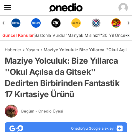
Güncel Konular
Bastonla Vurdu!
"Manyak Mısınız?"
30 Yıl Önce👀
Haberler
Yaşam
Maziye Yolculuk: Bize Yıllarca ''Okul Açılsa
Maziye Yolculuk: Bize Yıllarca
''Okul Açılsa da Gitsek''
Dedirten Birbirinden Fantastik
17 Kırtasiye Ürünü
Begüm
- Onedio Üyesi
Onedio’yu Google'a ekleyin