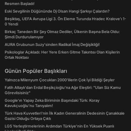
Resmen Başladı!
Eski Sevgilinin Düğününde Dj Olsan Hangi Şarkıyı Çalardın?
Beşiktaş, UEFA Avrupa Ligi 3. Ön Eleme Turunda Hradec Kralove'ı 1-
0 Yendi
Birkaç Taneden Bir Şey Olmaz Dediler, Ülkenin Başına Bela Oldu:
Şimdi Durdurulamıyor
AURA Grubunun Suzy'sinden Radikal İmaj Değişikliği!
Psikologlar Açıkladı: Her Yere Erken Gitme Takıntısı Olan Kişilerin
Ortak Noktası
Günün Popüler Başlıkları
Yalnızca Milenyum Çocukları 2000'lilerin Çok İyi Bildiği Şeyler
Fatih Altaylı'dan Erdal Beşikçioğlu'na Ağır Eleştiri: "Ulan Siz Kamu
Görevlisisiniz"
Google'ın Yapay Zeka Biriminin Başındaki Türk: Koray
Kavukçuoğlu'nu Tanıyalım!
Türk Hava Kuvvetleri'nin İlk Kadın Generalinin Dedesinin Çanakkale
Gazisi Olduğu Ortaya Çıktı
LGS Yerleştirmelerinin Ardından Türkiye'nin En Yüksek Puanlı