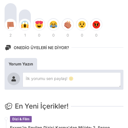
2
1
0
0
0
0
0
ONEDİO ÜYELERİ NE DİYOR?
Yorum Yazın
En Yeni İçerikler!
Dizi & Film
Exxen'in Sevilen Dizisi Karma'dan Müjde: 2. Sezon