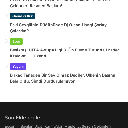
Çekimleri Resmen Başladı!
Genel Kültür
Eski Sevgilinin Düğününde Dj Olsan Hangi Şarkıyı
Çalardın?
Spor
Beşiktaş, UEFA Avrupa Ligi 3. Ön Eleme Turunda Hradec
Kralove'ı 1-0 Yendi
Yaşam
Birkaç Taneden Bir Şey Olmaz Dediler, Ülkenin Başına
Bela Oldu: Şimdi Durdurulamıyor
Son Eklenenler
Exxen'in Sevilen Dizisi Karma'dan Müjde: 2. Sezon Çekimleri