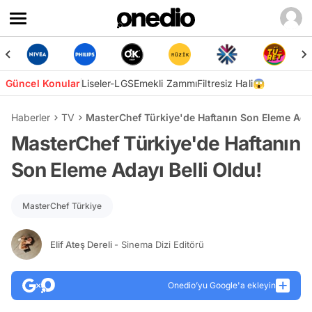
Güncel Konular
Liseler-LGS
Emekli Zammı
Filtresiz Hali😱
Haberler
TV
MasterChef Türkiye'de Haftanın Son Eleme Aday
MasterChef Türkiye'de Haftanın
Son Eleme Adayı Belli Oldu!
MasterChef Türkiye
Elif Ateş Dereli
- Sinema Dizi Editörü
Onedio’yu Google'a ekleyin