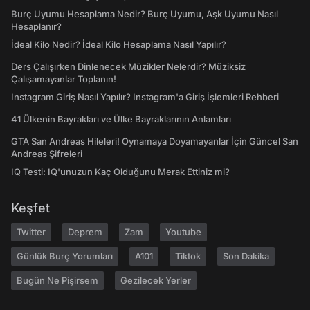
Burç Uyumu Hesaplama Nedir? Burç Uyumu, Aşk Uyumu Nasıl
Hesaplanır?
İdeal Kilo Nedir? İdeal Kilo Hesaplama Nasıl Yapılır?
Ders Çalışırken Dinlenecek Müzikler Nelerdir? Müziksiz
Çalışamayanlar Toplanın!
Instagram Giriş Nasıl Yapılır? Instagram'a Giriş İşlemleri Rehberi
41 Ülkenin Bayrakları ve Ülke Bayraklarının Anlamları
GTA San Andreas Hileleri! Oynamaya Doyamayanlar İçin Güncel San
Andreas Şifreleri
IQ Testi: IQ'unuzun Kaç Olduğunu Merak Ettiniz mi?
Keşfet
Twitter
Deprem
Zam
Youtube
Günlük Burç Yorumları
A101
Tiktok
Son Dakika
Bugün Ne Pişirsem
Gezilecek Yerler