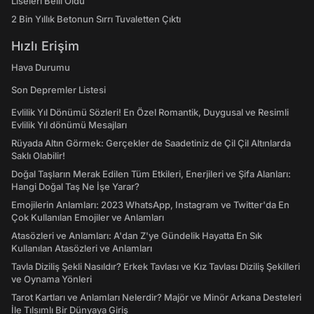
Liseleri Belli Oldu
2 Bin Yıllık Betonun Sırrı Tuvaletten Çıktı
Hızlı Erişim
Hava Durumu
Son Depremler Listesi
Evlilik Yıl Dönümü Sözleri! En Özel Romantik, Duygusal ve Resimli
Evlilik Yıl dönümü Mesajları
Rüyada Altın Görmek: Gerçekler de Saadetiniz de Çil Çil Altınlarda
Saklı Olabilir!
Doğal Taşların Merak Edilen Tüm Etkileri, Enerjileri ve Şifa Alanları:
Hangi Doğal Taş Ne İşe Yarar?
Emojilerin Anlamları: 2023 WhatsApp, Instagram ve Twitter'da En
Çok Kullanılan Emojiler ve Anlamları
Atasözleri ve Anlamları: A'dan Z'ye Gündelik Hayatta En Sık
Kullanılan Atasözleri ve Anlamları
Tavla Diziliş Şekli Nasıldır? Erkek Tavlası ve Kız Tavlası Diziliş Şekilleri
ve Oynama Yönleri
Tarot Kartları ve Anlamları Nelerdir? Majör ve Minör Arkana Desteleri
İle Tılsımlı Bir Dünyaya Giriş