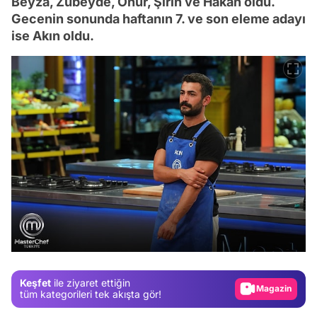
Beyza, Zübeyde, Onur, Şirin ve Hakan oldu.
Gecenin sonunda haftanın 7. ve son eleme adayı
ise Akın oldu.
Video
Test
Gündem
Magazin
Keşfet
ile ziyaret ettiğin
tüm kategorileri tek akışta gör!
Video