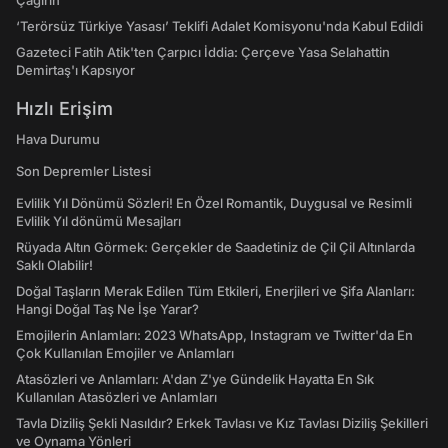
Çağırın"
‘Terörsüz Türkiye Yasası’ Teklifi Adalet Komisyonu'nda Kabul Edildi
Gazeteci Fatih Atik'ten Çarpıcı İddia: Çerçeve Yasa Selahattin
Demirtaş'ı Kapsıyor
Hızlı Erişim
Hava Durumu
Son Depremler Listesi
Evlilik Yıl Dönümü Sözleri! En Özel Romantik, Duygusal ve Resimli
Evlilik Yıl dönümü Mesajları
Rüyada Altın Görmek: Gerçekler de Saadetiniz de Çil Çil Altınlarda
Saklı Olabilir!
Doğal Taşların Merak Edilen Tüm Etkileri, Enerjileri ve Şifa Alanları:
Hangi Doğal Taş Ne İşe Yarar?
Emojilerin Anlamları: 2023 WhatsApp, Instagram ve Twitter'da En
Çok Kullanılan Emojiler ve Anlamları
Atasözleri ve Anlamları: A'dan Z'ye Gündelik Hayatta En Sık
Kullanılan Atasözleri ve Anlamları
Tavla Diziliş Şekli Nasıldır? Erkek Tavlası ve Kız Tavlası Diziliş Şekilleri
ve Oynama Yönleri