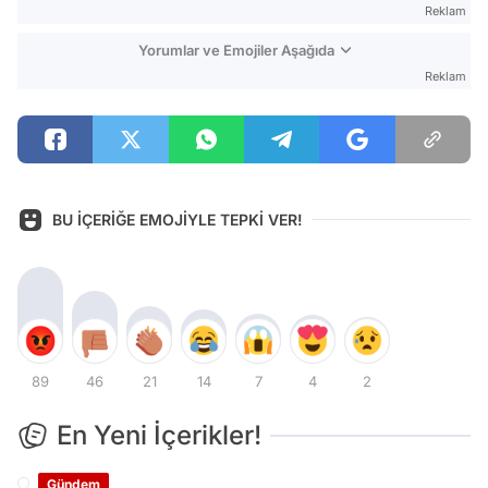
Reklam
Yorumlar ve Emojiler Aşağıda
Reklam
BU İÇERİĞE EMOJİYLE TEPKİ VER!
89
46
21
14
7
4
2
En Yeni İçerikler!
Gündem