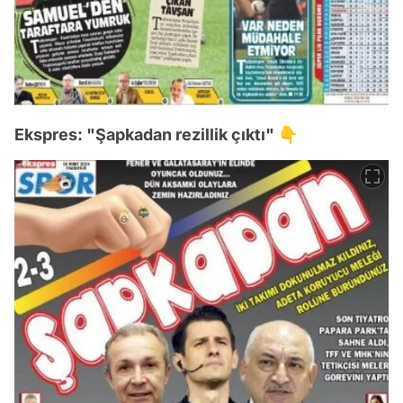
Ekspres: "Şapkadan rezillik çıktı" 👇