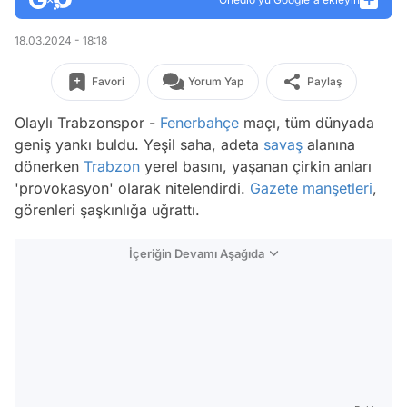
18.03.2024 - 18:18
Favori
Yorum Yap
Paylaş
Olaylı Trabzonspor -
Fenerbahçe
maçı, tüm dünyada
geniş yankı buldu. Yeşil saha, adeta
savaş
alanına
dönerken
Trabzon
yerel basını, yaşanan çirkin anları
'provokasyon' olarak nitelendirdi.
Gazete manşetleri
,
görenleri şaşkınlığa uğrattı.
İçeriğin Devamı Aşağıda