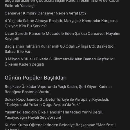
Suça Sürüklenen Çocuklara İlişkin Kanun Teklifi TBMM'de Kabul
Edilerek Yasalaştı
Cansever Kimdir? Cansever Neden Vefat Etti?
4 Yaşında Sahne Almaya Başladı, Makyajsız Kameralar Karşısına
Çıkıyor: Kim Bu Şarkıcı?
Uzun Süredir Kanserle Mücadele Eden Şarkıcı Cansever Hayatını
Kaybetti
Bağışlanan Tahtaları Kullanarak 80 Odalı Ev İnşa Etti: Basketbol
Sahası Bile Var!
3 Milyon Nüfuslu Ülkede 6 Kilometrelik Altın Damarı Keşfedildi:
Ülkenin Kaderi Değişti
Günün Popüler Başlıkları
Beşiktaş-Üsküdar Vapurunda Yaşlı Kadın, Şort Giyen Kadının
Bacağına Bastonla Vurdu!
Sokak Röportajında Gurbetçi Türkiye ile Avrupa'yı Kıyasladı:
"Türkiye’deki Yolların Çoğu Avrupa’da Yok"
Yaşamak İstediğin Ülke Hangisi? Haritadaki Yerini Değil,
Yaşayacağın Hayatı Seçiyorsun!
Kur'an Kursu Öğrencilerinden Belediye Başkanına: "Manifest’i