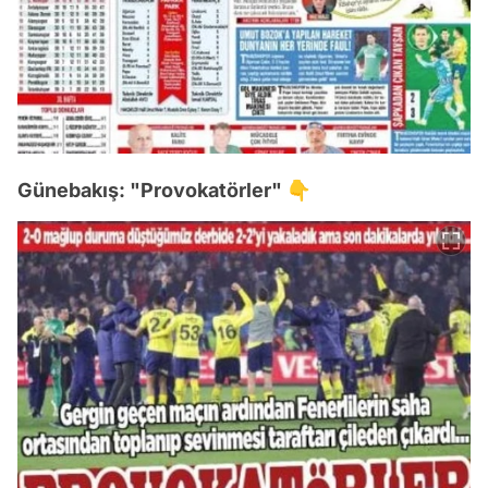
Günebakış: "Provokatörler" 👇