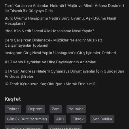
Tarot Kartları ve Anlamları Nelerdir? Majör ve Minör Arkana Desteleri
İle Tılsımlı Bir Dünyaya Giriş
Burç Uyumu Hesaplama Nedir? Burç Uyumu, Aşk Uyumu Nasıl
Hesaplanır?
İdeal Kilo Nedir? İdeal Kilo Hesaplama Nasıl Yapılır?
Ders Çalışırken Dinlenecek Müzikler Nelerdir? Müziksiz
Çalışamayanlar Toplanın!
Instagram Giriş Nasıl Yapılır? Instagram'a Giriş İşlemleri Rehberi
41 Ülkenin Bayrakları ve Ülke Bayraklarının Anlamları
GTA San Andreas Hileleri! Oynamaya Doyamayanlar İçin Güncel San
Andreas Şifreleri
IQ Testi: IQ'unuzun Kaç Olduğunu Merak Ettiniz mi?
Keşfet
Twitter
Deprem
Zam
Youtube
Günlük Burç Yorumları
A101
Tiktok
Son Dakika