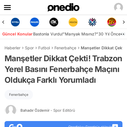
Güncel Konular
Bastonla Vurdu!
"Manyak Mısınız?"
30 Yıl Önce👀
Haberler
Spor
Futbol
Fenerbahçe
Manşetler Dikkat Çekti
Manşetler Dikkat Çekti! Trabzon
Yerel Basını Fenerbahçe Maçını
Oldukça Farklı Yorumladı
Fenerbahçe
Bahadır Özdemir
- Spor Editörü
Onedio’yu Google'a ekleyin