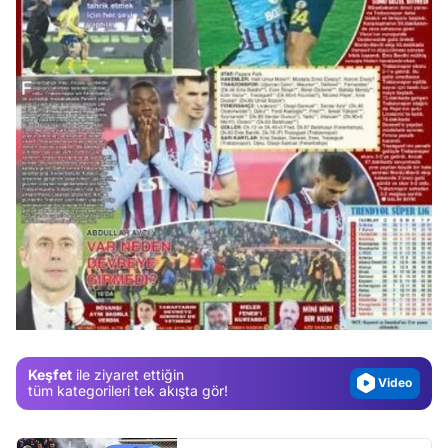
Video
Test
Gündem
Magazin
Keşfet
ile ziyaret ettiğin
Video
tüm kategorileri tek akışta gör!
Test