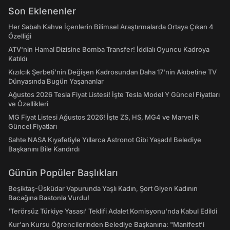
Son Eklenenler
Her Sabah Kahve İçenlerin Bilimsel Araştırmalarda Ortaya Çıkan 4
Özelliği
ATV'nin Hamal Dizisine Bomba Transfer! İddialı Oyuncu Kadroya
Katıldı
Kızılcık Şerbeti'nin Değişen Kadrosundan Daha 17'nin Akıbetine TV
Dünyasında Bugün Yaşananlar
Ağustos 2026 Tesla Fiyat Listesi! İşte Tesla Model Y Güncel Fiyatları
ve Özellikleri
MG Fiyat Listesi Ağustos 2026! İşte ZS, HS, MG4 ve Marvel R
Güncel Fiyatları
Sahte NASA Kıyafetiyle Yıllarca Astronot Gibi Yaşadı! Belediye
Başkanını Bile Kandırdı
Günün Popüler Başlıkları
Beşiktaş-Üsküdar Vapurunda Yaşlı Kadın, Şort Giyen Kadının
Bacağına Bastonla Vurdu!
‘Terörsüz Türkiye Yasası’ Teklifi Adalet Komisyonu'nda Kabul Edildi
Kur'an Kursu Öğrencilerinden Belediye Başkanına: "Manifest’i