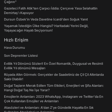
Çağırın"
Gazeteci Fatih Atik'ten Çarpıcı İddia: Çerçeve Yasa Selahattin
Demirtaş'ı Kapsıyor
Dursun Özbek'in Veda Davetine Icardi'den Soğuk Yanıt
Yaşamak İstediğin Ülke Hangisi? Haritadaki Yerini Değil,
Yaşayacağın Hayatı Seçiyorsun!
Hızlı Erişim
Hava Durumu
Son Depremler Listesi
Evlilik Yıl Dönümü Sözleri! En Özel Romantik, Duygusal ve Resimli
Evlilik Yıl dönümü Mesajları
Rüyada Altın Görmek: Gerçekler de Saadetiniz de Çil Çil Altınlarda
Saklı Olabilir!
Doğal Taşların Merak Edilen Tüm Etkileri, Enerjileri ve Şifa Alanları:
Hangi Doğal Taş Ne İşe Yarar?
Emojilerin Anlamları: 2023 WhatsApp, Instagram ve Twitter'da En
Çok Kullanılan Emojiler ve Anlamları
Atasözleri ve Anlamları: A'dan Z'ye Gündelik Hayatta En Sık