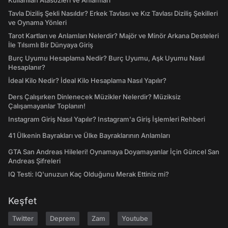
Kullanılan Atasözleri ve Anlamları
Tavla Diziliş Şekli Nasıldır? Erkek Tavlası ve Kız Tavlası Diziliş Şekilleri
ve Oynama Yönleri
Tarot Kartları ve Anlamları Nelerdir? Majör ve Minör Arkana Desteleri
İle Tılsımlı Bir Dünyaya Giriş
Burç Uyumu Hesaplama Nedir? Burç Uyumu, Aşk Uyumu Nasıl
Hesaplanır?
İdeal Kilo Nedir? İdeal Kilo Hesaplama Nasıl Yapılır?
Ders Çalışırken Dinlenecek Müzikler Nelerdir? Müziksiz
Çalışamayanlar Toplanın!
Instagram Giriş Nasıl Yapılır? Instagram'a Giriş İşlemleri Rehberi
41 Ülkenin Bayrakları ve Ülke Bayraklarının Anlamları
GTA San Andreas Hileleri! Oynamaya Doyamayanlar İçin Güncel San
Andreas Şifreleri
IQ Testi: IQ'unuzun Kaç Olduğunu Merak Ettiniz mi?
Keşfet
Twitter
Deprem
Zam
Youtube