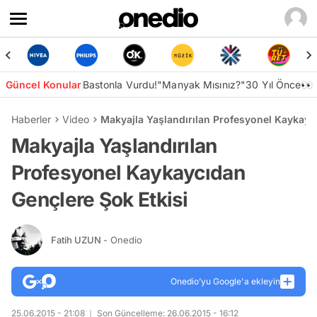
Güncel Konular
Bastonla Vurdu!
"Manyak Mısınız?"
30 Yıl Önce👀
Haberler
Video
Makyajla Yaşlandırılan Profesyonel Kaykayc
Makyajla Yaşlandırılan
Profesyonel Kaykaycıdan
Gençlere Şok Etkisi
Fatih UZUN
- Onedio
Onedio’yu Google'a ekleyin
25.06.2015 - 21:08
Son Güncelleme: 26.06.2015 - 16:12