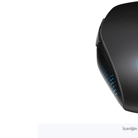
İçeriği