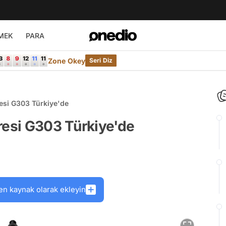
MEK
PARA
Zone Okey
Seri Diz
esi G303 Türkiye'de
resi G303 Türkiye'de
en kaynak olarak ekleyin