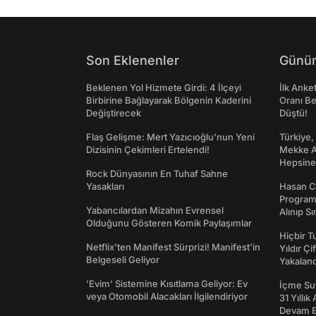
Son Eklenenler
Günün
Beklenen Yol Hizmete Girdi: 4 İlçeyi
İlk Anke
Birbirine Bağlayarak Bölgenin Kaderini
Oranı Be
Değiştirecek
Düştü!
Flaş Gelişme: Mert Yazıcıoğlu'nun Yeni
Türkiye,
Dizisinin Çekimleri Ertelendi!
Mekke An
Hepsine 
Rock Dünyasının En Tuhaf Sahne
Yasakları
Hasan C
Programı
Yabancılardan Mizahın Evrensel
Alınıp Sı
Olduğunu Gösteren Komik Paylaşımlar
Hiçbir 
Netflix'ten Manifest Sürprizi! Manifest'in
Yıldır Çi
Belgeseli Geliyor
Yakaland
'Evim' Sistemine Kısıtlama Geliyor: Ev
İçme Suy
veya Otomobil Alacakları İlgilendiriyor
31 Yıllık
Devam E