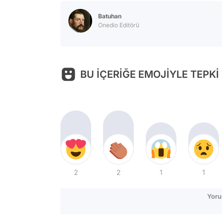
Batuhan
Onedio Editörü
BU İÇERİĞE EMOJİYLE TEPKİ
2
2
1
1
Yoru