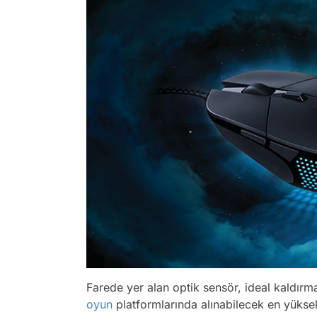
Farede yer alan optik sensör, ideal kaldırm
oyun
platformlarında alınabilecek en yüksek