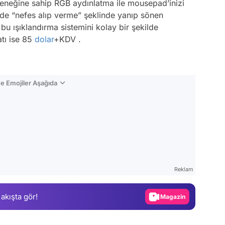
çeneğine sahip RGB aydınlatma ile mousepad’inizi
e “nefes alıp verme” şeklinde yanıp sönen
r bu ışıklandırma sistemini kolay bir şekilde
atı ise 85
dolar
+KDV .
e Emojiler Aşağıda
Video
Test
Reklam
Gündem
 akışta gör!
Magazin
Video