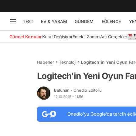
TEST
EV & YAŞAM
GÜNDEM
EĞLENCE
YE
Güncel Konular
Kural Değişiyor
Emekli Zammı
Acı Gerçekler
Haberler
Teknoloji
Logitech'in Yeni Oyun Far
Logitech'in Yeni Oyun Fa
Batuhan
- Onedio Editörü
12.10.2015 - 11:56
Onedio’yu Google’da tercih edil