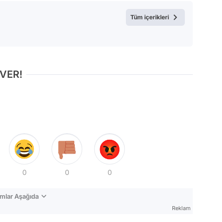
Test
Tüm içerikleri
 VER!
0
0
0
mlar Aşağıda
Reklam