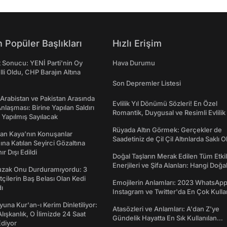
 Popüler Başlıkları
Hızlı Erişim
t Sonucu: YENİ Parti'nin Oy
Hava Durumu
lli Oldu, CHP Barajın Altına
Son Depremler Listesi
 Arabistan ve Pakistan Arasında
Evlilik Yıl Dönümü Sözleri! En Özel
laşması: Birine Yapılan Saldırı
Romantik, Duygusal ve Resimli Evlilik 
Yapılmış Sayılacak
dönümü Mesajları
Rüyada Altın Görmek: Gerçekler de
an Kaya’nın Konuşanlar
Saadetiniz de Çil Çil Altınlarda Saklı Ol
na Katılan Seyirci Gözaltına
nır Dışı Edildi
Doğal Taşların Merak Edilen Tüm Etkil
Enerjileri ve Şifa Alanları: Hangi Doğa
Tuzak Onu Durduramıyordu: 3
Ne İşe Yarar?
ftçilerin Baş Belası Olan Kedi
Emojilerin Anlamları: 2023 WhatsApp
ı
Instagram ve Twitter'da En Çok Kulla
Emojiler ve Anlamları
una Kur'an-ı Kerim Dinletiliyor:
Atasözleri ve Anlamları: A'dan Z'ye
 Alışkanlık, O İlimizde 24 Saat
Gündelik Hayatta En Sık Kullanılan
diyor