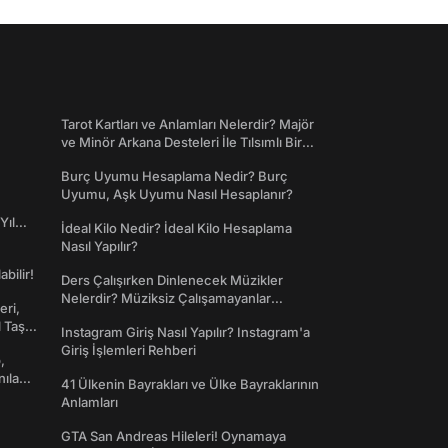
Tarot Kartları ve Anlamları Nelerdir? Majör
ve Minör Arkana Desteleri İle Tılsımlı Bir
Dünyaya Giriş
Burç Uyumu Hesaplama Nedir? Burç
Uyumu, Aşk Uyumu Nasıl Hesaplanır?
Yıl
İdeal Kilo Nedir? İdeal Kilo Hesaplama
Nasıl Yapılır?
abilir!
Ders Çalışırken Dinlenecek Müzikler
Nelerdir? Müziksiz Çalışamayanlar
eri,
Toplanın!
l Taş
Instagram Giriş Nasıl Yapılır? Instagram'a
Giriş İşlemleri Rehberi
,
nılan
41 Ülkenin Bayrakları ve Ülke Bayraklarının
Anlamları
GTA San Andreas Hileleri! Oynamaya