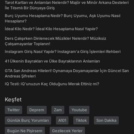
Tarot Kartları ve Anlamları Nelerdir? Majör ve Minör Arkana Desteleri
İle Tılsımlı Bir Dünyaya Giriş
Burç Uyumu Hesaplama Nedir? Burç Uyumu, Aşk Uyumu Nasıl
Hesaplanır?
İdeal Kilo Nedir? İdeal Kilo Hesaplama Nasıl Yapılır?
Ders Çalışırken Dinlenecek Müzikler Nelerdir? Müziksiz
Çalışamayanlar Toplanın!
Instagram Giriş Nasıl Yapılır? Instagram'a Giriş İşlemleri Rehberi
41 Ülkenin Bayrakları ve Ülke Bayraklarının Anlamları
GTA San Andreas Hileleri! Oynamaya Doyamayanlar İçin Güncel San
Andreas Şifreleri
IQ Testi: IQ'unuzun Kaç Olduğunu Merak Ettiniz mi?
Keşfet
Twitter
Deprem
Zam
Youtube
Günlük Burç Yorumları
A101
Tiktok
Son Dakika
Bugün Ne Pişirsem
Gezilecek Yerler