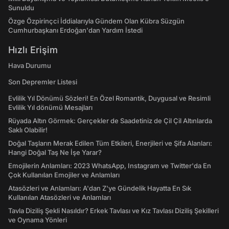
Sunuldu
Özge Özpirinçci İddialarıyla Gündem Olan Kübra Süzgün
Cumhurbaşkanı Erdoğan'dan Yardım İstedi
Hızlı Erişim
Hava Durumu
Son Depremler Listesi
Evlilik Yıl Dönümü Sözleri! En Özel Romantik, Duygusal ve Resimli
Evlilik Yıl dönümü Mesajları
Rüyada Altın Görmek: Gerçekler de Saadetiniz de Çil Çil Altınlarda
Saklı Olabilir!
Doğal Taşların Merak Edilen Tüm Etkileri, Enerjileri ve Şifa Alanları:
Hangi Doğal Taş Ne İşe Yarar?
Emojilerin Anlamları: 2023 WhatsApp, Instagram ve Twitter'da En
Çok Kullanılan Emojiler ve Anlamları
Atasözleri ve Anlamları: A'dan Z'ye Gündelik Hayatta En Sık
Kullanılan Atasözleri ve Anlamları
Tavla Diziliş Şekli Nasıldır? Erkek Tavlası ve Kız Tavlası Diziliş Şekilleri
ve Oynama Yönleri