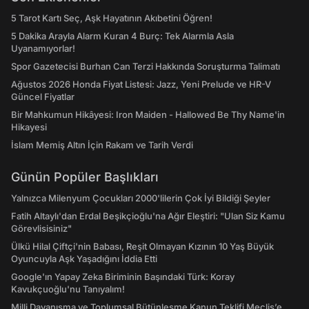
5 Tarot Kartı Seç, Aşk Hayatının Akıbetini Öğren!
5 Dakika Arayla Alarm Kuran 4 Burç: Tek Alarmla Asla
Uyanamıyorlar!
Spor Gazetecisi Burhan Can Terzi Hakkında Soruşturma Talimatı
Ağustos 2026 Honda Fiyat Listesi: Jazz, Yeni Prelude ve HR-V
Güncel Fiyatlar
Bir Mahkumun Hikâyesi: Iron Maiden - Hallowed Be Thy Name'in
Hikayesi
İslam Memiş Altın İçin Rakam ve Tarih Verdi
Günün Popüler Başlıkları
Yalnızca Milenyum Çocukları 2000'lilerin Çok İyi Bildiği Şeyler
Fatih Altaylı'dan Erdal Beşikçioğlu'na Ağır Eleştiri: "Ulan Siz Kamu
Görevlisisiniz"
Ülkü Hilal Çiftçi'nin Babası, Reşit Olmayan Kızının 10 Yaş Büyük
Oyuncuyla Aşk Yaşadığını İddia Etti
Google'ın Yapay Zeka Biriminin Başındaki Türk: Koray
Kavukçuoğlu'nu Tanıyalım!
Milli Dayanışma ve Toplumsal Bütünleşme Kanun Teklifi Meclis’e