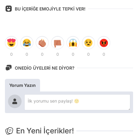
BU İÇERİĞE EMOJİYLE TEPKİ VER!
0
0
0
0
0
0
0
ONEDİO ÜYELERİ NE DİYOR?
Yorum Yazın
En Yeni İçerikler!