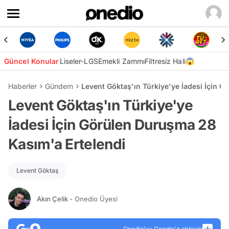
Güncel Konular
Liseler-LGS
Emekli Zammı
Filtresiz Hali😱
Haberler
Gündem
Levent Göktaş'ın Türkiye'ye İadesi İçin 
Levent Göktaş'ın Türkiye'ye
İadesi İçin Görülen Duruşma 28
Kasım'a Ertelendi
Levent Göktaş
Akın Çelik
- Onedio Üyesi
Onedio’yu Google'a ekleyin