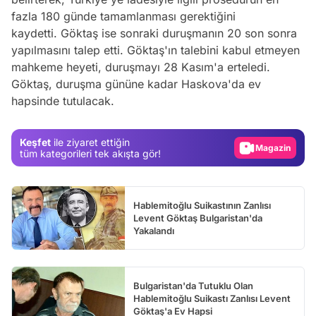
fazla 180 günde tamamlanması gerektiğini
kaydetti. Göktaş ise sonraki duruşmanın 20 son sonra
yapılmasını talep etti. Göktaş'ın talebini kabul etmeyen
mahkeme heyeti, duruşmayı 28 Kasım'a erteledi.
Video
Göktaş, duruşma gününe kadar Haskova'da ev
hapsinde tutulacak.
Test
Gündem
Keşfet
ile ziyaret ettiğin
Magazin
tüm kategorileri tek akışta gör!
Video
Test
Hablemitoğlu Suikastının Zanlısı
Levent Göktaş Bulgaristan'da
Yakalandı
Bulgaristan'da Tutuklu Olan
Hablemitoğlu Suikastı Zanlısı Levent
Göktaş'a Ev Hapsi