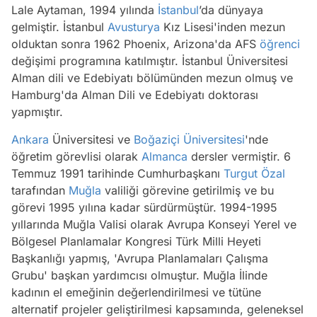
Lale Aytaman, 1994 yılında
İstanbul
’da dünyaya
gelmiştir. İstanbul
Avusturya
Kız Lisesi'inden mezun
olduktan sonra 1962 Phoenix, Arizona'da AFS
öğrenci
değişimi programına katılmıştır. İstanbul Üniversitesi
Alman dili ve Edebiyatı bölümünden mezun olmuş ve
Hamburg'da Alman Dili ve Edebiyatı doktorası
yapmıştır.
Ankara
Üniversitesi ve
Boğaziçi Üniversitesi
'nde
öğretim görevlisi olarak
Almanca
dersler vermiştir. 6
Temmuz 1991 tarihinde Cumhurbaşkanı
Turgut Özal
tarafından
Muğla
valiliği görevine getirilmiş ve bu
görevi 1995 yılına kadar sürdürmüştür. 1994-1995
yıllarında Muğla Valisi olarak Avrupa Konseyi Yerel ve
Bölgesel Planlamalar Kongresi Türk Milli Heyeti
Başkanlığı yapmış, 'Avrupa Planlamaları Çalışma
Grubu' başkan yardımcısı olmuştur. Muğla İlinde
kadının el emeğinin değerlendirilmesi ve tütüne
alternatif projeler geliştirilmesi kapsamında, geleneksel