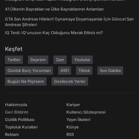
41 Ülkenin Bayrakları ve Ülke Bayraklarının Anlamları
GTA San Andreas Hileleri! Oynamaya Doyamayanlar İçin Güncel San
Andreas Şifreleri
IQ Testi: IQ'unuzun Kaç Olduğunu Merak Ettiniz mi?
Keşfet
Twitter
Deprem
Zam
Youtube
Günlük Burç Yorumları
A101
Tiktok
Son Dakika
Bugün Ne Pişirsem
Gezilecek Yerler
Hakkımızda
Kariyer
Geri Bildirim
Kullanıcı Sözleşmesi
Gizlilik Politikası
Yayın İlkeleri
Topluluk Kuralları
Künye
Reklam
RSS