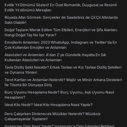
Evlilik Yıl Dönümü Sözleri! En Özel Romantik, Duygusal ve Resimli
Evlilik Yıl dönümü Mesajları
Rüyada Altın Görmek: Gerçekler de Saadetiniz de Çil Çil Altınlarda
Saklı Olabilir!
Doğal Taşların Merak Edilen Tüm Etkileri, Enerjileri ve Şifa Alanları:
Hangi Doğal Taş Ne İşe Yarar?
Emojilerin Anlamları: 2023 WhatsApp, Instagram ve Twitter'da En
Çok Kullanılan Emojiler ve Anlamları
Atasözleri ve Anlamları: A'dan Z'ye Gündelik Hayatta En Sık
Kullanılan Atasözleri ve Anlamları
Tavla Diziliş Şekli Nasıldır? Erkek Tavlası ve Kız Tavlası Diziliş Şekilleri
ve Oynama Yönleri
Tarot Kartları ve Anlamları Nelerdir? Majör ve Minör Arkana Desteleri
İle Tılsımlı Bir Dünyaya Giriş
Burç Uyumu Hesaplama Nedir? Burç Uyumu, Aşk Uyumu Nasıl
Hesaplanır?
İdeal Kilo Nedir? İdeal Kilo Hesaplama Nasıl Yapılır?
Ders Çalışırken Dinlenecek Müzikler Nelerdir? Müziksiz
Çalışamayanlar Toplanın!
Instagram Giriş Nasıl Yapılır? Instagram'a Giriş İşlemleri Rehberi