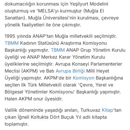
dokumacılığın korunması için Yeşilyurt Modelini
oluşturmuş ve 'MELSA'yı kurmuştur (Muğla El
Sanatları). Muğla Üniversitesi'nin kurulması, çevreye
yönelik faaliyetleri ile öne çıkmıştır.
1995 yılında ANAP'tan Muğla milletvekili seçilmiştir.
TBMM
Kadının Statüsünü Araştırma Komisyonu
Başkanlığı yapmıştır.
TBMM
ANAP Grup Yönetim Kurulu
üyeliği ve ANAP Merkez Karar Yönetim Kurulu
üyeliklerine seçilmiştir. Avrupa Konseyi Parlamenterler
Meclisi (AKPM) ve Batı
Avrupa Birliği
Milli Heyet
Üyeliği yapmıştır. AKPM'de bir
Komisyon
Başkanlığına
seçilen ilk Türk Milletvekili olarak 'Çevre, Yerel ve
Bölgesel Yönetimler Komisyonu' Başkanlığı yapmıştır.
Halen AKPM onur üyesidir.
Valilik döneminde yaşadığı anıları, Turkuvaz
Kitap
'tan
Video
çıkan İğneli Koltukta Dört Buçuk Yıl adlı kitapta
toplamıştır.
Test