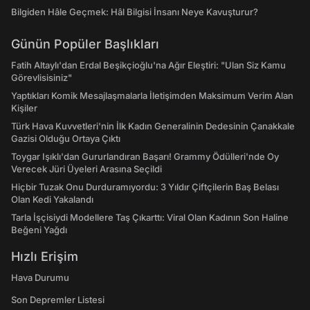
Bilgiden Hâle Geçmek: Hâl Bilgisi İnsanı Neye Kavuşturur?
Günün Popüler Başlıkları
Fatih Altaylı'dan Erdal Beşikçioğlu'na Ağır Eleştiri: "Ulan Siz Kamu
Görevlisisiniz"
Yaptıkları Komik Mesajlaşmalarla İletişimden Maksimum Verim Alan
Kişiler
Türk Hava Kuvvetleri'nin İlk Kadın Generalinin Dedesinin Çanakkale
Gazisi Olduğu Ortaya Çıktı
Toygar Işıklı'dan Gururlandıran Başarı! Grammy Ödülleri'nde Oy
Verecek Jüri Üyeleri Arasına Seçildi
Hiçbir Tuzak Onu Durduramıyordu: 3 Yıldır Çiftçilerin Baş Belası
Olan Kedi Yakalandı
Tarla İşçisiydi Modellere Taş Çıkarttı: Viral Olan Kadının Son Haline
Beğeni Yağdı
Hızlı Erişim
Hava Durumu
Son Depremler Listesi