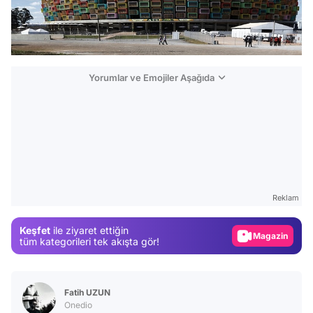
Yorumlar ve Emojiler Aşağıda
Video
Test
Reklam
Gündem
Keşfet
ile ziyaret ettiğin
Magazin
tüm kategorileri tek akışta gör!
Video
Test
Fatih UZUN
Onedio