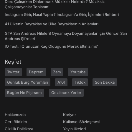
Ders Çalışırken Dinlenecek Müzikler Nelerdir? Müziksiz
Çalışamayanlar Toplanın!
Instagram Giriş Nasıl Yapılır? Instagram'a Giriş İşlemleri Rehberi
41 Ülkenin Bayrakları ve Ülke Bayraklarının Anlamları
GTA San Andreas Hileleri! Oynamaya Doyamayanlar İçin Güncel San
Andreas Şifreleri
IQ Testi: IQ'unuzun Kaç Olduğunu Merak Ettiniz mi?
Keşfet
Twitter
Deprem
Zam
Youtube
Günlük Burç Yorumları
A101
Tiktok
Son Dakika
Bugün Ne Pişirsem
Gezilecek Yerler
Hakkımızda
Kariyer
Geri Bildirim
Kullanıcı Sözleşmesi
Gizlilik Politikası
Yayın İlkeleri