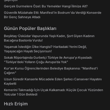
Gerçek Gurmelere Özel: Bu Yemekler Hangi İlimize Ait?
Güvenlik Müdahale Etti: Manifest'in Bodrum'da Verdiği Konserde
Bir Genç Sahneye Atladı
Günün Popüler Başlıkları
Beşiktaş-Üsküdar Vapurunda Yaşlı Kadın, Şort Giyen Kadının
Bacağına Bastonla Vurdu!
Yaşamak İstediğin Ülke Hangisi? Haritadaki Yerini Değil,
Yaşayacağın Hayatı Seçiyorsun!
Sokak Röportajında Gurbetçi Türkiye ile Avrupa'yı Kıyasladı:
"Türkiye’deki Yolların Çoğu Avrupa’da Yok"
Kur'an Kursu Öğrencilerinden Belediye Başkanına: "Manifest’i
Çağırın"
Uzun Süredir Kanserle Mücadele Eden Şarkıcı Cansever Hayatını
Kaybetti
Kemerini Takmadığı İçin Uçak Kalkamadı: Küçük Çocuk Yüzünden
Yolcular 1 Gün Bekledi
Hızlı Erişim