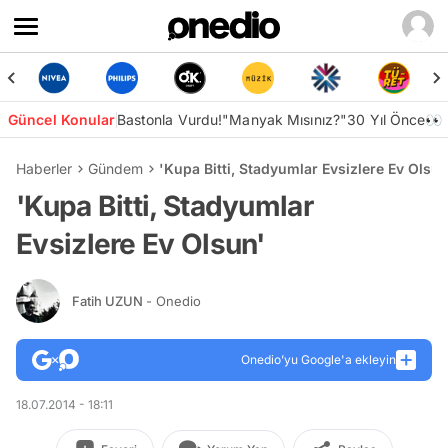
Güncel Konular
Bastonla Vurdu!
"Manyak Mısınız?"
30 Yıl Önce👀
Haberler
Gündem
'Kupa Bitti, Stadyumlar Evsizlere Ev Olsun
'Kupa Bitti, Stadyumlar
Evsizlere Ev Olsun'
Fatih UZUN
- Onedio
Onedio’yu Google'a ekleyin
18.07.2014 - 18:11