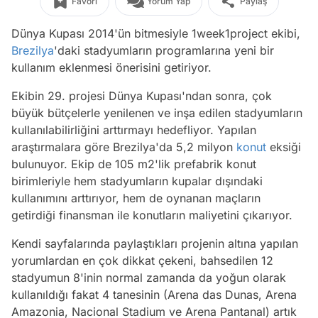
Favori
Yorum Yap
Paylaş
Dünya Kupası 2014'ün bitmesiyle 1week1project ekibi,
Brezilya
'daki stadyumların programlarına yeni bir
kullanım eklenmesi önerisini getiriyor.
Ekibin 29. projesi Dünya Kupası'ndan sonra, çok
büyük bütçelerle yenilenen ve inşa edilen stadyumların
kullanılabilirliğini arttırmayı hedefliyor. Yapılan
araştırmalara göre Brezilya'da 5,2 milyon
konut
eksiği
bulunuyor. Ekip de 105 m2'lik prefabrik konut
birimleriyle hem stadyumların kupalar dışındaki
kullanımını arttırıyor, hem de oynanan maçların
getirdiği finansman ile konutların maliyetini çıkarıyor.
Kendi sayfalarında paylaştıkları projenin altına yapılan
yorumlardan en çok dikkat çekeni, bahsedilen 12
stadyumun 8'inin normal zamanda da yoğun olarak
kullanıldığı fakat 4 tanesinin (Arena das Dunas, Arena
Amazonia, Nacional Stadium ve Arena Pantanal) artık