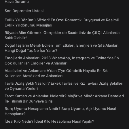
Hava Durumu
Son Depremler Listesi
Evlilik Yıl Dönümü Sözleri! En Özel Romantik, Duygusal ve Resimli
Evlilik Yıl dönümü Mesajları
Rüyada Altın Görmek: Gerçekler de Saadetiniz de Çil Çil Altınlarda
Saklı Olabilir!
Doğal Taşların Merak Edilen Tüm Etkileri, Enerjileri ve Şifa Alanları:
Hangi Doğal Taş Ne İşe Yarar?
Emojilerin Anlamları: 2023 WhatsApp, Instagram ve Twitter'da En
Çok Kullanılan Emojiler ve Anlamları
Atasözleri ve Anlamları: A'dan Z'ye Gündelik Hayatta En Sık
Kullanılan Atasözleri ve Anlamları
Tavla Diziliş Şekli Nasıldır? Erkek Tavlası ve Kız Tavlası Diziliş Şekilleri
ve Oynama Yönleri
Tarot Kartları ve Anlamları Nelerdir? Majör ve Minör Arkana Desteleri
İle Tılsımlı Bir Dünyaya Giriş
Burç Uyumu Hesaplama Nedir? Burç Uyumu, Aşk Uyumu Nasıl
Hesaplanır?
İdeal Kilo Nedir? İdeal Kilo Hesaplama Nasıl Yapılır?